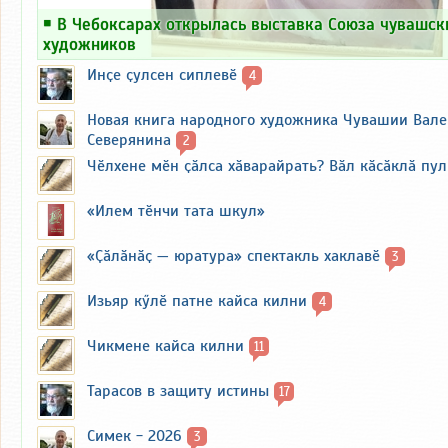
￭
В Чебоксарах открылась выставка Союза чувашск
художников
Инҫе ҫулсен сиплевӗ
4
Новая книга народного художника Чувашии Вал
Северянина
2
Чӗлхене мӗн ҫӑлса хӑварайрать? Вӑл кӑсӑклӑ пу
«Илем тӗнчи тата шкул»
«Ҫӑлӑнӑҫ — юратура» спектакль хаклавӗ
3
Изьяр кӳлӗ патне кайса килни
4
Чикмене кайса килни
11
Тарасов в защиту истины
17
Симек - 2026
3