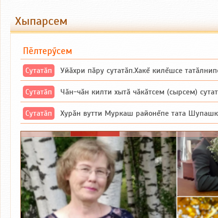
Хыпарсем
Пӗлтерӳсем
Сутатӑп
Уйăхри пăру сутатăп.Хакĕ килĕшсе татăлнип
Сутатӑп
Чăн-чăн килти хытă чăкăтсем (сырсем) сутатпăр. Вĕсене мăн пыршă (вырă
Сутатӑп
Хурăн вутти Муркаш районĕпе тата Шупашкар районĕнчи Ишлей тăрăхĕпе 