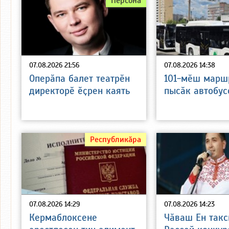
Персона
07.08.2026 21:56
07.08.2026 14:38
Оперӑпа балет театрӗн
101-мӗш марш
директорӗ ӗҫрен каять
пысӑк автобус
Республикӑра
07.08.2026 14:29
07.08.2026 14:23
Кермаблоксене
Чӑваш Ен такс