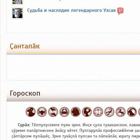
Судьба и наследие легендарного Ухсая
17
Ҫанталӑк
Гороскоп
Сурӑх
: Тӗлпулусемпе пуян эрне. Инҫе ҫула тухакансене, лавк
ҫӳреме палӑртнисене ӑнӑҫу кӗтет. Пултарулӑх профессийӗнчи ҫы
ҫӑлтӑрсем пулӑшӗҫ. Эрне тухӑҫлӑ пулсан та лӑпкӑлӑх, юрату пи