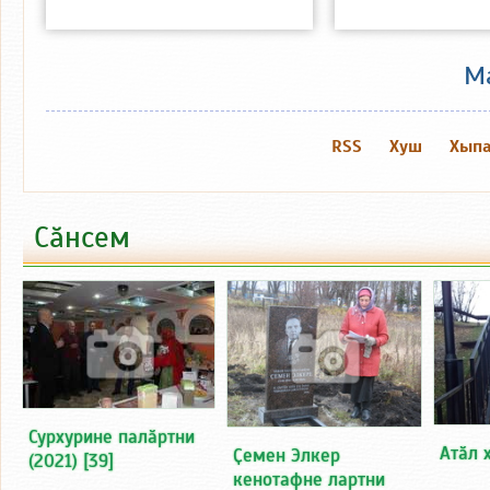
М
RSS
Хуш
Хыпа
Сӑнсем
Сурхурине палӑртни
Атӑл 
Ҫемен Элкер
(2021)
[39]
кенотафне лартни