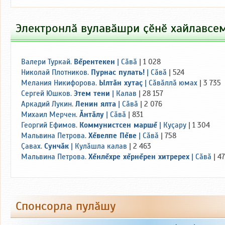
Электронлӑ вулавӑшри ҫӗнӗ хайлавсе
Валери Туркай
.
Вĕрентекен
|
Сăвă
| 1 028
Николай Плотников
.
Пурнас пулать!
|
Сăвă
| 524
Мелания Никифорова
.
Ылтăн хутаç
|
Сăвăллă юмах
| 3 735
Сергей Юшков
.
Этем тени
|
Калав
| 28 157
Аркадий Лукин
.
Ленин ялта
|
Сăвă
| 2 076
Михаил Мерчен
.
Ăнтăлу
|
Сăвă
| 831
Георгий Ефимов
.
Коммунистсен маршĕ
|
Куçару
| 1 304
Мальвина Петрова
.
Хĕвелпе Пĕве
|
Сăвă
| 758
Ҫавах
.
Сунчăк
|
Кулăшла калав
| 2 463
Мальвина Петрова
.
Хĕнлĕхре хĕрнĕрен хитререх
|
Сăвă
| 4
Спонсорла пулӑшу