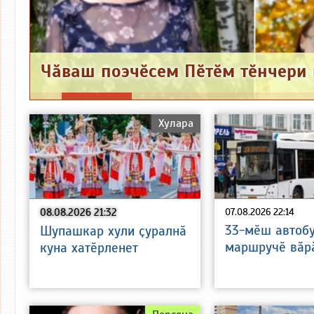
Хулара
08.08.2026 21:32
07.08.2026 22:14
33-мӗш автоб
Шупашкар хули ҫуралнӑ
маршручӗ вӑр
куна хатӗрленет