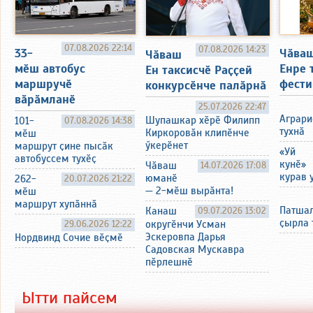
07.08.2026 22:14
07.08.2026 14:23
33-
Чӑва
Чӑваш
мӗш автобус
Енре 
Ен таксисчӗ Раҫҫей
маршручӗ
фести
конкурсӗнче палӑрнӑ
вӑрӑмланӗ
25.07.2026 22:47
Аграр
Шупашкар хӗрӗ Филипп
101-
07.08.2026 14:38
тухнӑ
Киркоровӑн клипӗнче
мӗш
ӳкерӗнет
маршрут ҫине пысӑк
«Уй
автобуссем тухӗҫ
кунӗ»
Чӑваш
14.07.2026 17:08
курав 
юманӗ
262-
20.07.2026 21:22
— 2-мӗш вырӑнта!
мӗш
маршрут хупӑннӑ
Патшал
Канаш
09.07.2026 13:02
ҫырла 
29.06.2026 12:22
округӗнчи Усман
Эскеровпа Дарья
Нордвинд Сочие вӗҫмӗ
Садовская Мускавра
пӗрлешнӗ
Ытти пайсем