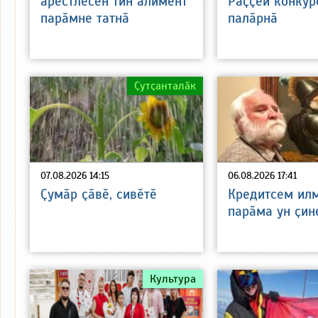
арестлесен тин алимент
Раҫҫей конкур
парӑмне татнӑ
палӑрнӑ
Ҫутҫанталӑк
07.08.2026 14:15
06.08.2026 17:41
Ҫумӑр ҫӑвӗ, сивӗтӗ
Кредитсем илм
парӑма ун ҫин
Культура