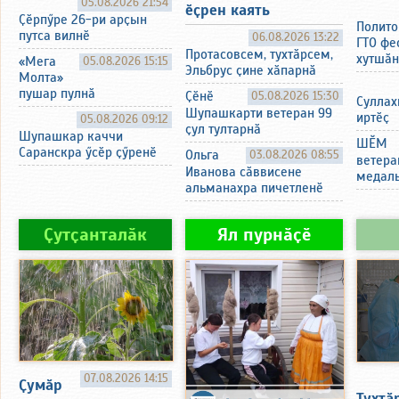
05.08.2026 21:54
ӗҫрен каять
Ҫӗрпӳре 26-ри арҫын
Полито
путса вилнӗ
06.08.2026 13:22
ГТО фе
Протасовсем, тухтӑрсем,
хутшӑн
«Мега
05.08.2026 15:15
Эльбрус ҫине хӑпарнӑ
Молта»
пушар пулнӑ
Ҫӗнӗ
05.08.2026 15:30
Суллах
Шупашкарти ветеран 99
иртӗҫ
05.08.2026 09:12
ҫул тултарнӑ
Шупашкар каччи
ШӖМ
Саранскра ӳсӗр ҫӳренӗ
Ольга
03.08.2026 08:55
ветера
Иванова сӑввисене
медаль
альманахра пичетленӗ
Ҫутҫанталӑк
Ял пурнӑҫӗ
07.08.2026 14:15
Ҫумӑр
Тухтӑр