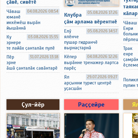
ҫӑвӗ, сивӗтӗ
таяка
Чӑваш
04.08.2026 08:54
05.08.2026 17:26
кӑлар
Клубра
юманӗ
ҫӑм арлама вӗрентнӗ
иккӗмӗш вырӑн
Чӑваш
йышӑннӑ
Енри
Елӳ
05.08.2026 14:57
больни
ялӗнче
Ку
03.08.2026 15:35
пӗрлеш
пушар гидранчӗ
эрнере
вырнаҫтарнӑ
те лайӑх ҫанталӑк пулӗ
Трак
енре
Кӗпер
04.08.2026 12:26
Пӗр
31.07.2026 13:18
ҫамрӑк
вырӑнне тренажер лартса
эрне
ӗҫлеме
парӗҫ
ӑшӑ ҫанталӑк савӑнтарӗ
Ял
29.07.2026 09:27
Поликл
арҫынни турист центрӗ
пулин 
уҫасшӑн
Ҫул-йӗр
Раҫҫейре
Я