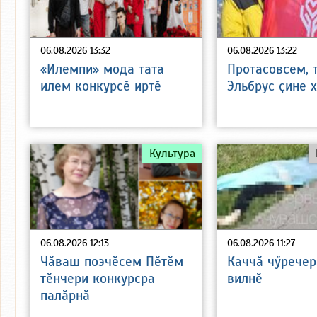
06.08.2026 13:32
06.08.2026 13:22
«Илемпи» мода тата
Протасовсем, 
илем конкурсӗ иртӗ
Эльбрус ҫине 
Культура
06.08.2026 12:13
06.08.2026 11:27
Чӑваш поэчӗсем Пӗтӗм
Каччӑ чӳречер
тӗнчери конкурсра
вилнӗ
палӑрнӑ