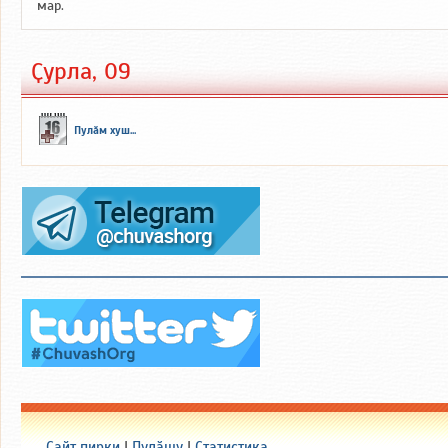
мар.
Ҫурла, 09
Пулӑм хуш...
Сайт пирки
|
Пулӑшу
|
Статистика