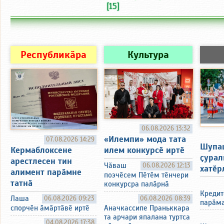
[15]
Республикӑра
Культура
06.08.2026 13:32
«Илемпи» мода тата
07.08.2026 14:29
Шупа
Кермаблоксене
илем конкурсӗ иртӗ
ҫурал
арестлесен тин
Чӑваш
06.08.2026 12:13
хатӗр
алимент парӑмне
поэчӗсем Пӗтӗм тӗнчери
татнӑ
конкурсра палӑрнӑ
Кредит
Лаша
06.08.2026 09:23
06.08.2026 08:39
парӑма
спорчӗн ӑмӑртӑвӗ иртӗ
Аначкассипе Праньккара
та арчари япалана туртса
04.08.2026 17:38