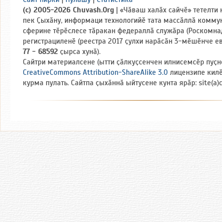
(c) 2005-2026 Chuvash.Org
| «Чӑваш халӑх сайчӗ» тетелти
пек Ҫыхӑну, информаци технологийӗ тата массӑллӑ комму
сферине тӗрӗслесе тӑракан федераллӑ служӑра (Роскомна
регистрациленӗ (реестра 2017 ҫулхи нарӑсӑн 3-мӗшӗнче е
77 - 68592
ҫырса хунӑ).
Сайтри материалсене (ытти ҫӑлкуҫсенчен илнисемсӗр пуҫн
CreativeCommons Attribution-ShareAlike 3.0
лицензипе кил
курма пулать. Сайтпа ҫыхӑннӑ ыйтусене кунта ярӑр: site(a)