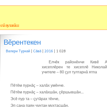
нлă вулавăш
Вĕрентекен
Валери Туркай
|
Сăвă
|
2016
| 1 028
Елчĕк районĕнчи Кивĕ Ар
хисеплĕрен те хисеплĕ Никол
учителе – 80 çул тултарнă ятпа
Пĕтĕм пурнăç – халăх умĕнче.
Пĕтĕм пурнăç – халăхшăн, çĕршывшăн...
Эсĕ пур та – çутăрах тĕнче,
Эп сана паян чунтан мухтасшăн.