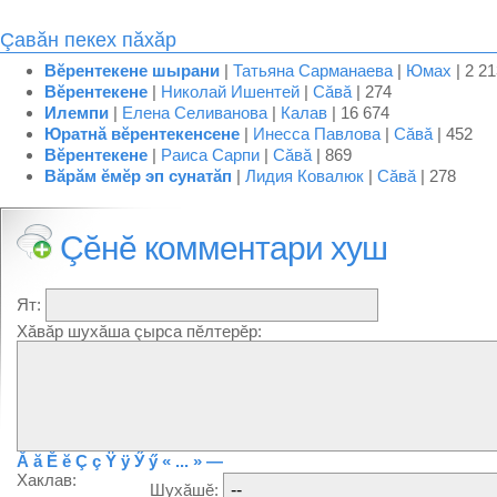
Çавăн пекех пăхăр
Вĕрентекене шырани
|
Татьяна Сарманаева
|
Юмах
| 2 2
Вĕрентекене
|
Николай Ишентей
|
Сăвă
| 274
Илемпи
|
Елена Селиванова
|
Калав
| 16 674
Юратнă вĕрентекенсене
|
Инесса Павлова
|
Сăвă
| 452
Вĕрентекене
|
Раиса Сарпи
|
Сăвă
| 869
Вăрăм ĕмĕр эп сунатăп
|
Лидия Ковалюк
|
Сăвă
| 278
Çĕнĕ комментари хуш
Ят:
Хăвăр шухăша çырса пĕлтерĕр:
Ă
ă
Ĕ
ĕ
Ç
ç
Ÿ
ÿ
Ӳ
ӳ
« ... »
—
Хаклав:
Шухăшĕ: