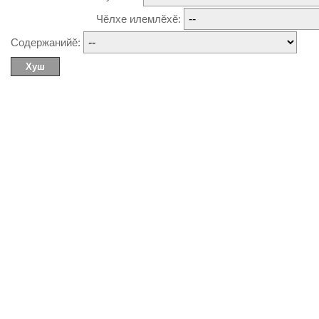
Чĕлхе илемлĕхĕ:
Содержанийĕ: