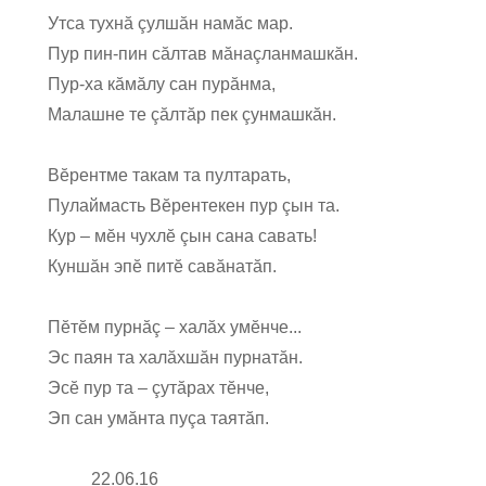
Утса тухнă çулшăн намăс мар.
Пур пин-пин сăлтав мăнаçланмашкăн.
Пур-ха кăмăлу сан пурăнма,
Малашне те çăлтăр пек çунмашкăн.
Вĕрентме такам та пултарать,
Пулаймасть Вĕрентекен пур çын та.
Кур – мĕн чухлĕ çын сана савать!
Куншăн эпĕ питĕ савăнатăп.
Пĕтĕм пурнăç – халăх умĕнче...
Эс паян та халăхшăн пурнатăн.
Эсĕ пур та – çутăрах тĕнче,
Эп сан умăнта пуçа таятăп.
22.06.16