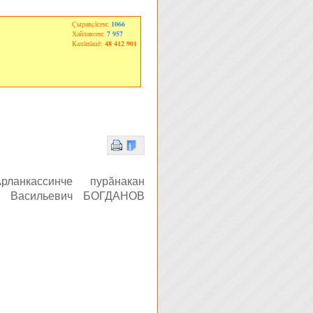
Çыравçăсем:
1066
Хайлавсем:
7 957
Калăпăшĕ:
48 412 901
ланкассинче пурăнакан
ай Васильевич БОГДАНОВ