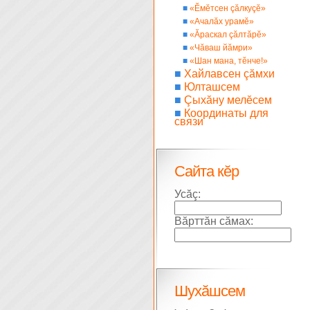
■
«Ĕмĕтсен çăлкуçĕ»
■
«Ачалăх урамĕ»
■
«Ăраскал çăлтăрĕ»
■
«Чăваш йăмри»
■
«Шан мана, тĕнче!»
■
Хайлавсен çăмхи
■
Юлташсем
■
Çыхăну мелĕсем
■
Координаты для
связи
Сайта кĕр
Усăç:
Вăрттăн сăмах:
Шухăшсем