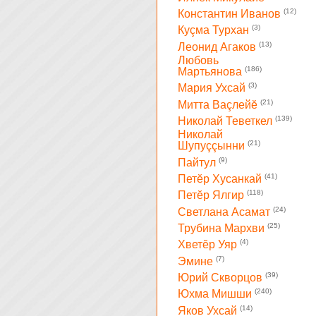
(12)
Константин Иванов
(3)
Куçма Турхан
(13)
Леонид Агаков
Любовь
(186)
Мартьянова
(3)
Мария Ухсай
(21)
Митта Ваçлейĕ
(139)
Николай Теветкел
Николай
(21)
Шупуççынни
(9)
Пайтул
(41)
Петĕр Хусанкай
(118)
Петĕр Ялгир
(24)
Светлана Асамат
(25)
Трубина Мархви
(4)
Хветĕр Уяр
(7)
Эмине
(39)
Юрий Скворцов
(240)
Юхма Мишши
(14)
Яков Ухсай