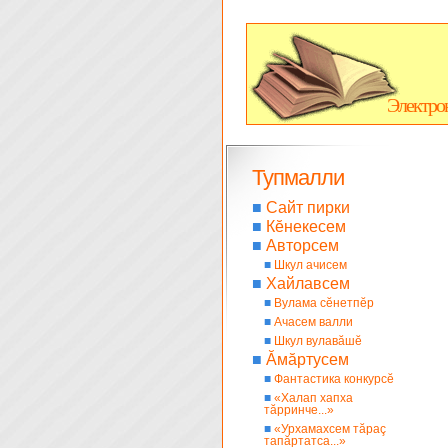
Электро
Тупмалли
■
Сайт пирки
■
Кĕнекесем
■
Авторсем
■
Шкул ачисем
■
Хайлавсем
■
Вулама сĕнетпĕр
■
Ачасем валли
■
Шкул вулавăшĕ
■
Ăмăртусем
■
Фантастика конкурсĕ
■
«Халап хапха
тăрринче...»
■
«Урхамахсем тăраç
тапăртатса...»