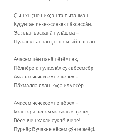
Çын хыçне нихçан та пытанман
Куçунтан инкек-синкек пăхсассăн.
Эс ялан васканă пулăшма –
Пулăшу санран çынсем ыйтсассăн.
Ачасемшĕн панă пĕтĕмпех,
Пĕлнĕрен: пуласлăх çук вĕсемсĕр.
Ачасем чечексемпе пĕрех –
Пăхмалла ялан, куçа илмесĕр.
Ачасем чечексемпе пĕрех –
Мĕн тери вĕсем черченкĕ, çепĕç!
Вĕсенчен хакли çук тĕнчере!
Пурнăç Вучахне вĕсем çӳнтермĕç!..