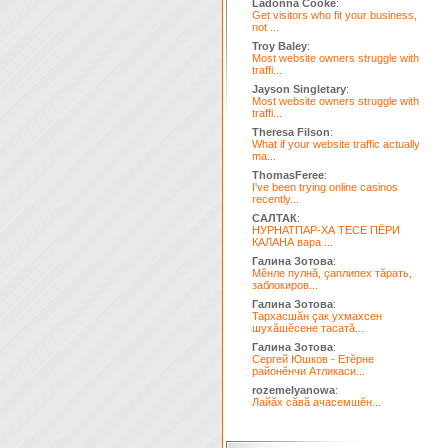
Ladonna Cooke
:
Get visitors who fit your business,
not ...
Troy Baley
:
Most website owners struggle with
traffi...
Jayson Singletary
:
Most website owners struggle with
traffi...
Theresa Filson
:
What if your website traffic actually
ma...
ThomasFeree
:
I've been trying online casinos
recently...
САЛТАК
:
НУРНАТПАР-ХА ТЕСЕ ПЁРИ
КАЛАНА вара ...
Галина Зотова
:
Мĕнле пулнă, çаплипех тăрать,
заблокиров...
Галина Зотова
:
Тархасшăн çак ухмахсен
шухăшĕсене тасатă...
Галина Зотова
:
Сергей Юшков - Етĕрне
районĕнчи Атликаси...
rozemelyanowa
:
Лайăх сăвă ачасемшĕн...