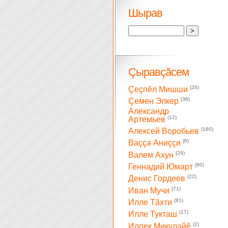
Шырав
Çыравçăсем
(26)
Çеçпĕл Мишши
(38)
Çемен Элкер
Александр
(12)
Артемьев
(160)
Алексей Воробьев
(6)
Ваççа Аниççи
(29)
Валем Ахун
(90)
Геннадий Юмарт
(22)
Денис Гордеев
(71)
Иван Мучи
(81)
Илле Тăхти
(17)
Илле Тукташ
(2)
Илпек Микулайĕ