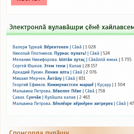
Электронлӑ вулавӑшри ҫӗнӗ хайлавсе
Валери Туркай
.
Вĕрентекен
|
Сăвă
| 1 028
Николай Плотников
.
Пурнас пулать!
|
Сăвă
| 524
Мелания Никифорова
.
Ылтăн хутаç
|
Сăвăллă юмах
| 3 735
Сергей Юшков
.
Этем тени
|
Калав
| 28 157
Аркадий Лукин
.
Ленин ялта
|
Сăвă
| 2 076
Михаил Мерчен
.
Ăнтăлу
|
Сăвă
| 831
Георгий Ефимов
.
Коммунистсен маршĕ
|
Куçару
| 1 304
Мальвина Петрова
.
Хĕвелпе Пĕве
|
Сăвă
| 758
Ҫавах
.
Сунчăк
|
Кулăшла калав
| 2 463
Мальвина Петрова
.
Хĕнлĕхре хĕрнĕрен хитререх
|
Сăвă
| 4
Спонсорла пулӑшу