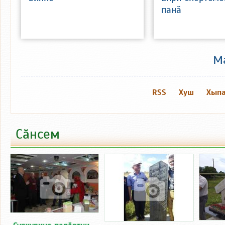
панӑ
М
RSS
Хуш
Хыпа
Сӑнсем