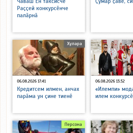
Чӑваш Ен таксисчӗ
Ҫумӑр ҫӑвӗ, с
Раҫҫей конкурсӗнче
палӑрнӑ
Хулара
06.08.2026 17:41
06.08.2026 13:32
Кредитсем илмен, анчах
«Илемпи» мода
парӑма ун ҫине тиенӗ
илем конкурсӗ
Персона