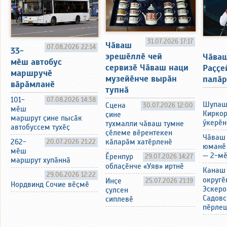
31.07.2026 17:17
Чӑваш
07.08.2026 22:14
33-
эрешӗллӗ чей
Чӑваш
мӗш автобус
сервизӗ Чӑваш наци
Раҫҫе
маршручӗ
музейӗнче вырӑн
палӑр
вӑрӑмланӗ
тупнӑ
101-
07.08.2026 14:38
Шупаш
Сцена
30.07.2026 12:00
мӗш
Киркор
ҫине
маршрут ҫине пысӑк
ӳкерӗн
тухмалли чӑваш тумне
автобуссем тухӗҫ
ҫӗлеме вӗрентекен
Чӑваш
262-
20.07.2026 21:22
кӑларӑм хатӗрленӗ
юманӗ
мӗш
— 2-мӗ
Ӗренпур
29.07.2026 14:27
маршрут хупӑннӑ
облаҫӗнче «Уяв» иртнӗ
Канаш
29.06.2026 12:22
округӗ
Инҫе
25.07.2026 21:19
Нордвинд Сочие вӗҫмӗ
Эскеро
ҫулсен
Садовс
сиплевӗ
пӗрле