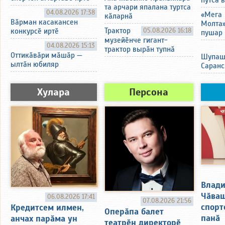
та арчари япалана туртса
04.08.2026 17:38
«Мега
кӑларнӑ
Вӑрман касакансен
Молта
Трактор
05.08.2026 16:18
конкурсӗ иртӗ
пушар 
музейӗнче гигант-
04.08.2026 15:13
трактор вырӑн тупнӑ
Оттикӑвӑри мӑшӑр —
Шупаш
ылтӑн юбиляр
Саранс
Хулара
Персона
Влади
Чӑваш
06.08.2026 17:41
07.08.2026 21:56
спорт
Кредитсем илмен,
Оперӑпа балет
панӑ
анчах парӑма ун
театрӗн директорӗ