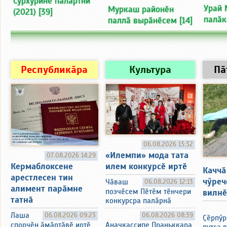
Сурхурине палӑртни
Урай 
Муркаш районӗн
(2021)
[39]
палӑк
паллӑ вырӑнӗсем
[14]
Республикӑра
Культура
Пӑ
06.08.2026 13:32
«Илемпи» мода тата
07.08.2026 14:29
Кермаблоксене
илем конкурсӗ иртӗ
Каччӑ
арестлесен тин
чӳреч
Чӑваш
06.08.2026 12:13
алимент парӑмне
вилнӗ
поэчӗсем Пӗтӗм тӗнчери
татнӑ
конкурсра палӑрнӑ
Лаша
06.08.2026 09:23
06.08.2026 08:39
Ҫӗрпӳр
спорчӗн ӑмӑртӑвӗ иртӗ
Аначкассипе Праньккара
путса 