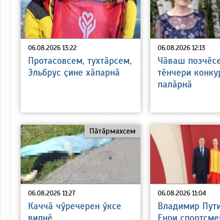
06.08.2026 13:22
06.08.2026 12:13
Протасовсем, тухтӑрсем,
Чӑваш поэчӗс
Эльбрус ҫине хӑпарнӑ
тӗнчери конку
палӑрнӑ
Пӑтӑрмахсем
06.08.2026 11:27
06.08.2026 11:04
Каччӑ чӳречерен ӳксе
Владимир Пут
вилнӗ
Енри спортсме