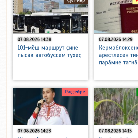
Ҫул-йӗр
07.08.2026 14:38
07.08.2026 14:29
101-мӗш маршрут ҫине
Кермаблоксен
пысӑк автобуссем тухӗҫ
арестлесен ти
парӑмне татнӑ
Раҫҫейре
07.08.2026 14:23
07.08.2026 14:15