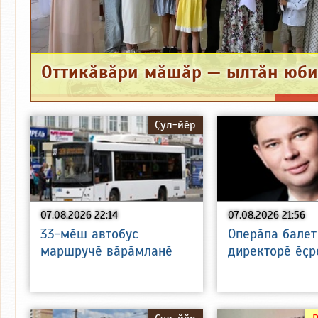
Ҫул-йӗр
07.08.2026 22:14
07.08.2026 21:56
33-мӗш автобус
Оперӑпа балет
маршручӗ вӑрӑмланӗ
директорӗ ӗҫр