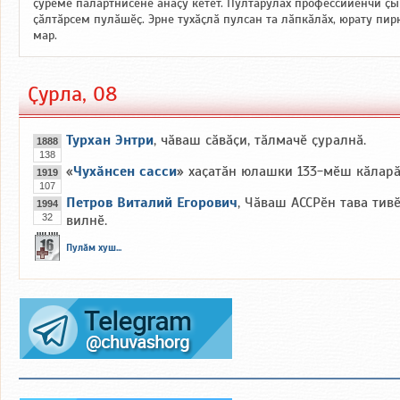
ҫӳреме палӑртнисене ӑнӑҫу кӗтет. Пултарулӑх профессийӗнчи ҫы
ҫӑлтӑрсем пулӑшӗҫ. Эрне тухӑҫлӑ пулсан та лӑпкӑлӑх, юрату пи
мар.
Ҫурла, 08
Турхан Энтри
, чӑваш сӑвӑҫи, тӑлмачӗ ҫуралнӑ.
1888
138
«
Чухӑнсен сасси
» хаҫатӑн юлашки 133-мӗш кӑларӑ
1919
107
Петров Виталий Егорович
, Чӑваш АССРӗн тава тив
1994
32
вилнӗ.
Пулӑм хуш...