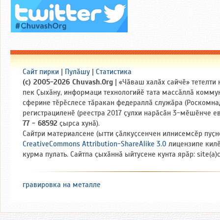
Сайт пирки
|
Пулӑшу
|
Статистика
(c) 2005-2026 Chuvash.Org
| «Чӑваш халӑх сайчӗ» тетелти
пек Ҫыхӑну, информаци технологийӗ тата массӑллӑ комму
сферине тӗрӗслесе тӑракан федераллӑ служӑра (Роскомна
регистрациленӗ (реестра 2017 ҫулхи нарӑсӑн 3-мӗшӗнче е
77 - 68592
ҫырса хунӑ).
Сайтри материалсене (ытти ҫӑлкуҫсенчен илнисемсӗр пуҫн
CreativeCommons Attribution-ShareAlike 3.0
лицензипе кил
курма пулать. Сайтпа ҫыхӑннӑ ыйтусене кунта ярӑр: site(a)
гравировка на металле