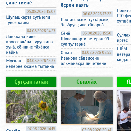
ҫине тиенӗ
ӗҫрен каять
Полито
05.08.2026 15:07
06.08.2026 13:22
ГТО фе
Шупашкарта ҫутӑ юпи
Протасовсем, тухтӑрсем,
хутшӑн
тӳнсе кайнӑ
Эльбрус ҫине хӑпарнӑ
04.08.2026 14:27
Ҫӗнӗ
05.08.2026 15:30
Суллах
Лавккана кивӗ
Шупашкарти ветеран 99
иртӗҫ
кроссовкӑна курупкана
ҫул тултарнӑ
хунӑ, ҫӗннине тӑхӑнса
ШӖМ
кайнӑ
Ольга
03.08.2026 08:55
ветера
Иванова сӑввисене
медаль
Мускав
04.08.2026 12:37
альманахра пичетленӗ
кӗперне юсама тытӑннӑ
Ҫутҫанталӑк
Сывлӑх
Я
07.08.2026 14:15
03.08.2026 20:47
Ҫумӑр