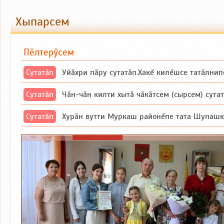
Хыпарсем
Пӗлтерӳсем
Сутатӑп
Уйăхри пăру сутатăп.Хакĕ килĕшсе татăлнип
Сутатӑп
Чăн-чăн килти хытă чăкăтсем (сырсем) сутатпăр. Вĕсене мăн пыршă (вырă
Сутатӑп
Хурăн вутти Муркаш районĕпе тата Шупашкар районĕнчи Ишлей тăрăхĕпе 