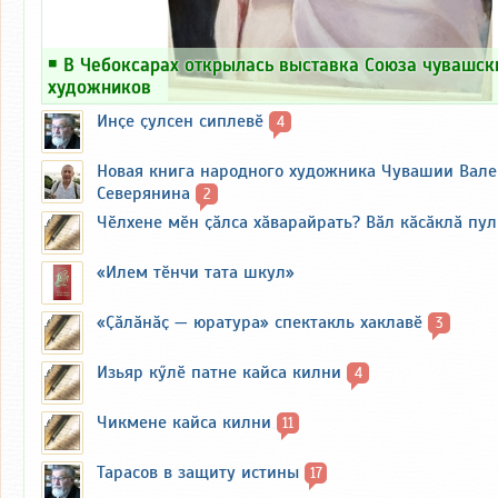
￭
В Чебоксарах открылась выставка Союза чувашск
художников
Инҫе ҫулсен сиплевӗ
4
Новая книга народного художника Чувашии Вал
Северянина
2
Чӗлхене мӗн ҫӑлса хӑварайрать? Вӑл кӑсӑклӑ пу
«Илем тӗнчи тата шкул»
«Ҫӑлӑнӑҫ — юратура» спектакль хаклавӗ
3
Изьяр кӳлӗ патне кайса килни
4
Чикмене кайса килни
11
Тарасов в защиту истины
17