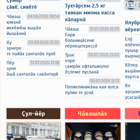
Тухтӑрсем 2,5 кг
ҫӑвӗ, сивӗтӗ
таякан миома касса
Чӑваш
04.08.2026 08:54
кӑларнӑ
Клубр
юманӗ
иккӗмӗш вырӑн
вӗрен
Чӑваш
31.07.2026 16:39
йышӑннӑ
Енри
Елӳ
больницӑсене
Ку
03.08.2026 15:35
ялӗнче
пӗрлештереҫҫӗ
эрнере
пушар 
те лайӑх ҫанталӑк пулӗ
Трак
30.07.2026 21:05
вырнаҫ
енре
Пӗр
31.07.2026 13:18
Кӗпер
ҫамрӑк офтальмолог
эрне
вырӑнн
ӗҫлеме пуҫланӑ
ӑшӑ ҫанталӑк савӑнтарӗ
лартса
30.07.2026 12:11
Ял
Поликлиникӑна кая юлса
арҫынн
пулин те уҫнӑ
уҫасш
Ҫул-йӗр
Чӑвашлӑх