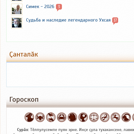
Симек - 2026
3
Судьба и наследие легендарного Ухсая
17
Ҫанталӑк
Гороскоп
Сурӑх
: Тӗлпулусемпе пуян эрне. Инҫе ҫула тухакансене, лавк