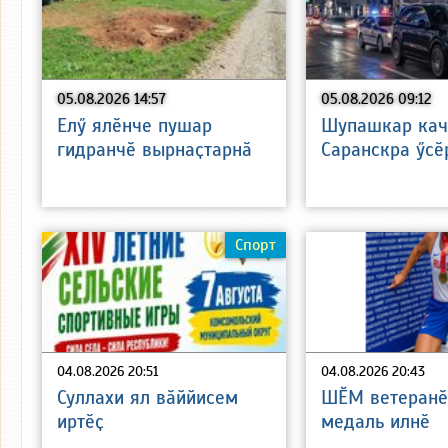
05.08.2026 14:57
05.08.2026 09:12
Елӳ ялӗнче пушар
Шупашкар кач
гидранчӗ вырнаҫтарнӑ
Саранскра ӳсӗ
Спорт
04.08.2026 20:51
04.08.2026 20:43
Суллахи ял вӑййисем
ШӖМ ветеранӗ
иртӗҫ
медаль илнӗ