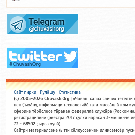
Сайт пирки
|
Пулӑшу
|
Статистика
(c) 2005-2026 Chuvash.Org
| «Чӑваш халӑх сайчӗ» тетелти
пек Ҫыхӑну, информаци технологийӗ тата массӑллӑ комму
сферине тӗрӗслесе тӑракан федераллӑ служӑра (Роскомна
регистрациленӗ (реестра 2017 ҫулхи нарӑсӑн 3-мӗшӗнче е
77 - 68592
ҫырса хунӑ).
Сайтри материалсене (ытти ҫӑлкуҫсенчен илнисемсӗр пуҫн