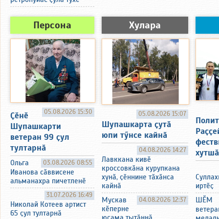
Персона
Хулара
05.08.2026 15:30
05.08.2026 15:07
Ҫӗнӗ
Полит
Шупашкарта ҫутӑ
Шупашкарти
Раҫҫе
юпи тӳнсе кайнӑ
ветеран 99 ҫул
феств
тултарнӑ
04.08.2026 14:27
хутшӑ
Лавккана кивӗ
Ольга
03.08.2026 08:55
кроссовкӑна курупкана
Иванова сӑввисене
Суллах
хунӑ, ҫӗннине тӑхӑнса
альманахра пичетленӗ
иртӗҫ
кайнӑ
31.07.2026 16:49
ШӖМ
Мускав
04.08.2026 12:37
Николай Котеев артист
кӗперне
ветера
65 ҫул тултарнӑ
юсама тытӑннӑ
медаль