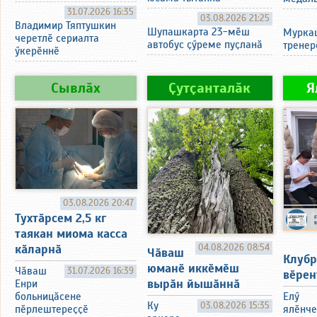
31.07.2026 16:35
03.08.2026 21:25
Владимир Тяптушкин
Шупашкарта 23-мӗш
Муркаш
черетлӗ сериалта
автобус ҫӳреме пуҫланӑ
тренер
ӳкерӗннӗ
Сывлӑх
Ҫутҫанталӑк
Я
03.08.2026 20:47
Тухтӑрсем 2,5 кг
таякан миома касса
04.08.2026 08:54
кӑларнӑ
Чӑваш
Клубр
юманӗ иккӗмӗш
Чӑваш
31.07.2026 16:39
вӗрен
вырӑн йышӑннӑ
Енри
Елӳ
больницӑсене
Ку
03.08.2026 15:35
ялӗнче
пӗрлештереҫҫӗ