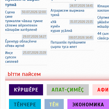
тупнӑ
24.07.2026 14:41
Юлашк
хаклан
Аграрисем вырмана
Сцена
30.07.2026 12:00
тухнӑ
ҫине
Ҫӗртм
тухмалли чӑваш тумне
«Уй
15.07.2026 21:15
уйӑхӗн
ҫӗлеме вӗрентекен
кунӗ»
мӑшӑр
кӑларӑм хатӗрленӗ
курав уҫӑлнӑ
44 ҫын
29.07.2026 14:27
08.07.2026 14:45
сӑвӑср
Ӗренпур облаҫӗнче
Патшалӑх пулӑшнипе
«Уяв» иртнӗ
ҫырла туса илет
Инҫе
25.07.2026 21:19
ҫулсен
сиплевӗ
Ытти пайсем
КӲРШӖРЕ
АПАТ-ҪИМӖҪ
АФ
ТӖНЧЕРЕ
ТӖН
ЭКОНОМИКА