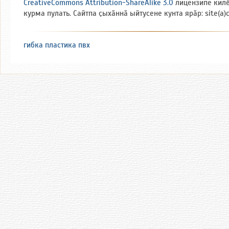
CreativeCommons Attribution-ShareAlike 3.0
лицензипе кил
курма пулать. Сайтпа ҫыхӑннӑ ыйтусене кунта ярӑр: site(a)
гибка пластика пвх