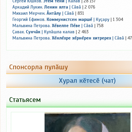
Сергей Юшков
.
Этем тени
|
Калав
| 28 157
Аркадий Лукин
.
Ленин ялта
|
Сăвă
| 2 076
Михаил Мерчен
.
Ăнтăлу
|
Сăвă
| 831
Георгий Ефимов
.
Коммунистсен маршĕ
|
Куçару
| 1 304
Мальвина Петрова
.
Хĕвелпе Пĕве
|
Сăвă
| 758
Ҫавах
.
Сунчăк
|
Кулăшла калав
| 2 463
Мальвина Петрова
.
Хĕнлĕхре хĕрнĕрен хитререх
|
Сăвă
| 4
Спонсорла пулӑшу
+100
+200
+300
+500
Хурал кӗтесӗ (чат)
Пухнӑ: 22 000 тен.
Статьясем
Тӑкакланӑ: 27 420 тен.