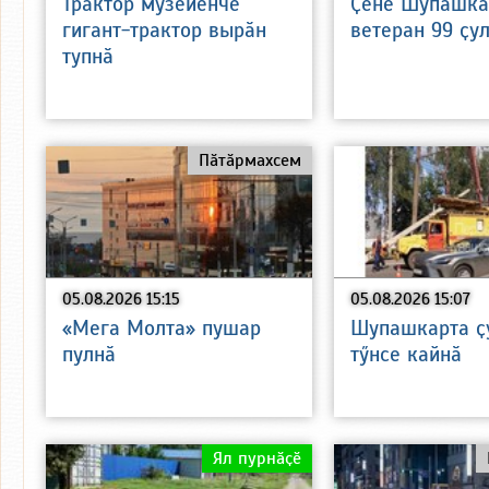
Трактор музейӗнче
Ҫӗнӗ Шупашка
гигант-трактор вырӑн
ветеран 99 ҫу
тупнӑ
Пӑтӑрмахсем
05.08.2026 15:15
05.08.2026 15:07
«Мега Молта» пушар
Шупашкарта ҫ
пулнӑ
тӳнсе кайнӑ
Ял пурнӑҫӗ