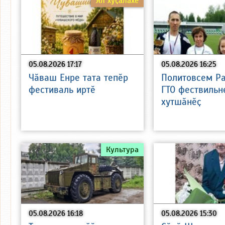
Ял хуҫалӑхӗ
05.08.2026 17:17
05.08.2026 16:25
Чӑваш Енре тата тепӗр
Политовсем Р
фестиваль иртӗ
ГТО фествильн
хутшӑнӗҫ
Культура
05.08.2026 16:18
05.08.2026 15:30