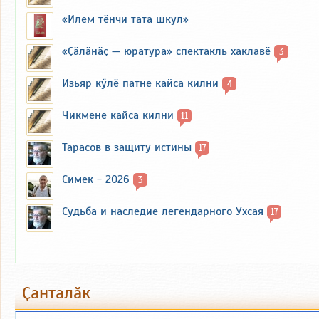
«Илем тӗнчи тата шкул»
«Ҫӑлӑнӑҫ — юратура» спектакль хаклавӗ
3
Изьяр кӳлӗ патне кайса килни
4
Чикмене кайса килни
11
Тарасов в защиту истины
17
Симек - 2026
3
Судьба и наследие легендарного Ухсая
17
Ҫанталӑк