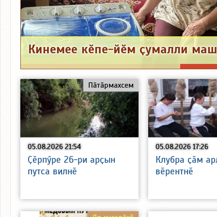
Пӑтӑрмахсем
05.08.2026 21:54
05.08.2026 17:26
Ҫӗрпӳре 26-ри арҫын
Клубра ҫӑм а
путса вилнӗ
вӗрентнӗ