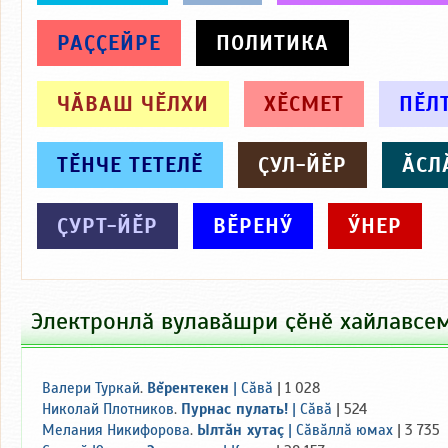
РАҪҪЕЙРЕ
ПОЛИТИКА
ЧӐВАШ ЧӖЛХИ
ХӖСМЕТ
ПӖЛ
ТӖНЧЕ ТЕТЕЛӖ
ҪУЛ-ЙӖР
ӐСЛ
ҪУРТ-ЙӖР
ВӖРЕНӲ
ӲНЕР
Электронлӑ вулавӑшри ҫӗнӗ хайлавсе
Валери Туркай
.
Вĕрентекен
|
Сăвă
| 1 028
Николай Плотников
.
Пурнас пулать!
|
Сăвă
| 524
Мелания Никифорова
.
Ылтăн хутаç
|
Сăвăллă юмах
| 3 735