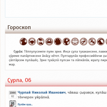
Гороскоп
Сурӑх
: Тӗлпулусемпе пуян эрне. Инҫе ҫула тухакансене, лавк
ҫӳреме палӑртнисене ӑнӑҫу кӗтет. Пултарулӑх профессийӗнчи ҫы
ҫӑлтӑрсем пулӑшӗҫ. Эрне тухӑҫлӑ пулсан та лӑпкӑлӑх, юрату пи
мар.
Ҫурла, 06
Чурпай Николай Иванович
, чӑваш ҫыравҫи, кулӑш
1944
82
тӗнчерен уйрӑлнӑ.
Пулӑм хуш...