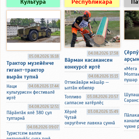
Культура
Республикӑра
Пӑ
Ҫӗрпӳ
04.08.2026 17:38
05.08.2026 16:18
арҫын
Вӑрман касакансен
Трактор музейӗнче
конкурсӗ иртӗ
«Мега
гигант-трактор
Молта
вырӑн тупнӑ
04.08.2026 15:13
пушар 
Оттикӑвӑри мӑшӑр —
Наци
04.08.2026 17:44
ылтӑн юбиляр
культурисен фестивалӗ
Шупаш
Топливо
03.08.2026 20:57
иртӗ
Саранс
саппасне хатӗрлӗҫ
04.08.2026 12:51
Хӗрлӗ
03.08.2026 15:49
Пӑрӑнтӑк ялӗ 380 ҫул
Пӑлака
Чутай
тултарнӑ
канали
округӗнче лавкка ҫуннӑ
чухне 
04.08.2026 09:07
Туристсем валли
ретропуйӑс ҫула тухӗ