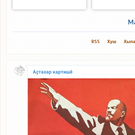
М
RSS
Хуш
Хыпа