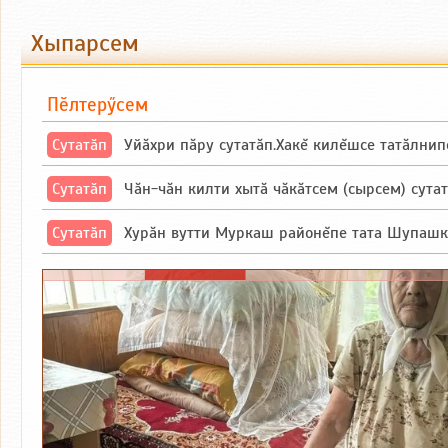
Хыпарсем
Пӗлтерӳсем
Сутатӑп
Уйăхри пăру сутатăп.Хакĕ килĕшсе татăлнип
Сутатӑп
Чăн-чăн килти хытă чăкăтсем (сырсем) сутатпăр. Вĕсене мăн пыршă (вырă
Сутатӑп
Хурăн вутти Муркаш районĕпе тата Шупашкар районĕнчи Ишлей тăрăхĕпе 