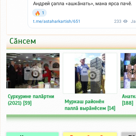
Сӑнсем
Сурхурине палӑртни
Анатк
Муркаш районӗн
(2021)
[39]
[188]
паллӑ вырӑнӗсем
[14]