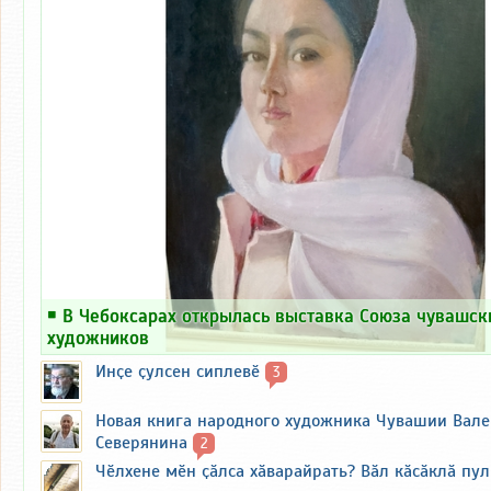
￭
В Чебоксарах открылась выставка Союза чувашск
художников
Инҫе ҫулсен сиплевӗ
3
Новая книга народного художника Чувашии Вал
Северянина
2
Чӗлхене мӗн ҫӑлса хӑварайрать? Вӑл кӑсӑклӑ пу