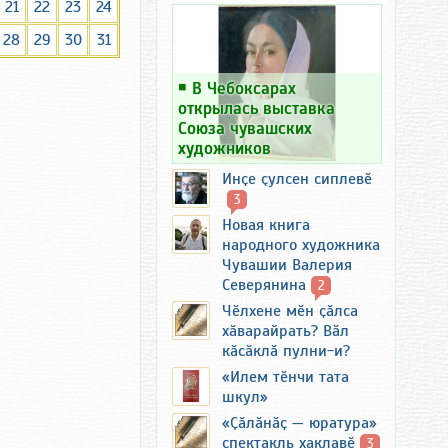
21
22
23
24
28
29
30
31
￭
В Чебоксарах
открылась выставка
Союза чувашских
художников
Инҫе ҫулсен сиплевӗ
3
Новая книга
народного художника
Чувашии Валерия
Северянина
2
Чӗлхене мӗн ҫӑлса
хӑварайрать? Вӑл
кӑсӑклӑ пулни-и?
«Илем тӗнчи тата
шкул»
«Ҫӑлӑнӑҫ — юратура»
спектакль хаклавӗ
3