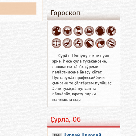
Гороскоп
Сурӑх
: Тӗлпулусемпе пуян
эрне. Инҫе ҫула тухакансене,
лавккасем тӑрӑх ҫӳреме
палӑртнисене ӑнӑҫу кӗтет.
Пултарулӑх профессийӗнчи
ҫынсене те ҫӑлтӑрсем пулӑшӗҫ.
Эрне тухӑҫлӑ пулсан та
лӑпкӑлӑх, юрату пирки
манмалла мар.
Ҫурла, 06
Чурпай Николай
1944