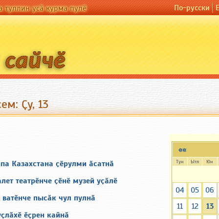
По-русски
а туллин усӑ курма пулӗ
ем: Ҫу, 13
««
Тун
Ытл
Юн
нпа Казахстана ҫӗрулми ӑсатнӑ
лет театрӗнче ҫӗнӗ музей уҫӑлӗ
04
05
06
 ватӗнче пысӑк чул пулнӑ
11
12
13
ҫлӑхӗ ӗҫрен кайнӑ