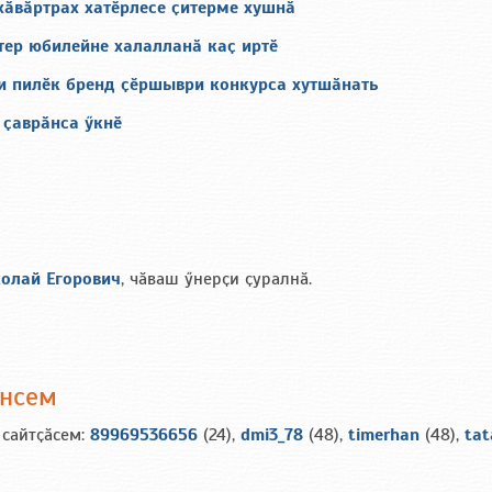
хӑвӑртрах хатӗрлесе ҫитерме хушнӑ
тер юбилейне халалланӑ каҫ иртӗ
и пилӗк бренд ҫӗршыври конкурса хутшӑнать
 ҫаврӑнса ӳкнӗ
колай Егорович
, чӑваш ӳнерҫи ҫуралнӑ.
ансем
 сайтҫӑсем:
89969536656
(24),
dmi3_78
(48),
timerhan
(48),
tat