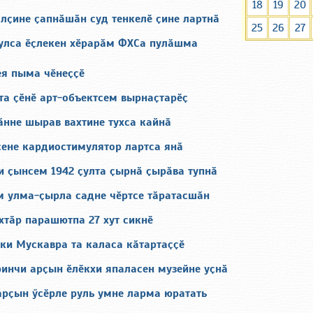
18
19
20
лҫине ҫапнӑшӑн суд тенкелӗ ҫине лартнӑ
25
26
27
улса ӗҫлекен хӗрарӑм ФХСа пулӑшма
ея пыма чӗнеҫҫӗ
а ҫӗнӗ арт-объектсем вырнаҫтарӗҫ
ӑнне шырав вахтине тухса кайнӑ
сене кардиостимулятор лартса янӑ
и ҫынсем 1942 ҫулта ҫырнӑ ҫырӑва тупнӑ
м улма-ҫырла садне чӗртсе тӑратасшӑн
хтӑр парашютпа 27 хут сикнӗ
ки Мускавра та каласа кӑтартаҫҫӗ
ринчи арҫын ӗлӗкхи япаласен музейне уҫнӑ
арҫын ӳсӗрле руль умне ларма юратать