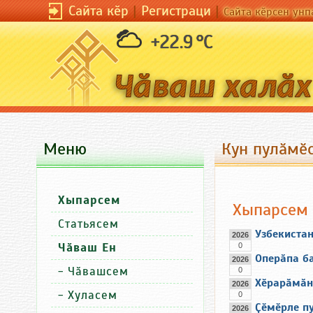
Сайта кӗр
|
Регистраци
|
Сайта кӗрсен унп
+22.9 °C
Меню
Кун пулӑмӗс
Хыпарсем
Хыпарсем
Статьясем
Узбекиста
2026
Чӑваш Ен
0
Оперӑпа ба
2026
-
Чӑвашсем
0
Хӗрарӑмӑн
2026
-
Хуласем
0
Ҫӗмӗрле пу
2026