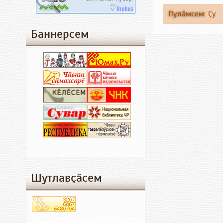
Пулӑмсем
:
Ҫу
Баннерсем
Шутлавҫӑсем