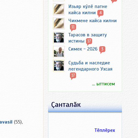
Изьяр кӳлӗ патне
кайса килни
4
Чикмене кайса килни
11
Тарасов в защиту
истины
17
Симек - 2026
3
Судьба и наследие
легендарного Ухсая
17
... ыттисем
Ҫанталӑк
avasil
(55),
Тӗплӗрех