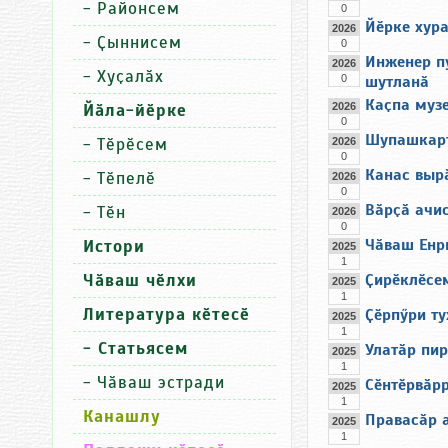
-
Районсем
0
Йӗрке хура
2026
-
Ҫыннисем
0
Инженер п
2026
-
Хуҫалӑх
0
шутланӑ
Каҫпа муз
Йӑла-йӗрке
2026
0
Шупашкарт
-
Тӗрӗсем
2026
0
Канас выр
-
Тӗпелӗ
2026
0
Вӑрҫӑ ачи
-
Тӗн
2026
0
Чӑваш Енр
Истори
2025
1
Чӑваш чӗлхи
Ҫирӗклӗсе
2025
1
Литература кӗтесӗ
Ҫӗрпӳри ту
2025
1
- Статьясем
Улатӑр пир
2025
1
-
Чӑваш эстради
Сӗнтӗрвӑр
2025
1
Канашлу
Правасӑр 
2025
1