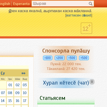
English
Esperanto
Ҫӳрен каска якалнӑ, выртакан каска мӑкланнӑ.
[
ваттисен сӑмахӗ
]
Спонсорла пулӑшу
+100
+200
+300
+500
Пухнӑ: 22 000 тен.
Тӑкакланӑ: 27 420 тен.
Ҫу
»»
Кӗҫ
Эрн
Шӑм
Выр
Хурал кӗтесӗ (чат)
0
01
02
03
07
08
09
10
Статьясем
14
15
16
17