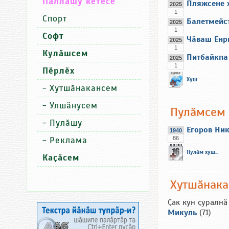
Паллашу кӗтесӗ
Пляжсене 
2025
1
Спорт
Балетмейс
2025
1
Софт
Чӑваш Енр
2025
1
Кулӑшсем
Питбайкпа
2025
1
Пӗрлӗх
Хуш
-
Хутшӑнакансем
-
Улшӑнусем
Пулӑмсем
-
Пулӑшу
Егоров Ни
1940
-
Реклама
86
Пулӑм хуш...
Каҫӑсем
Хутшӑнак
Ҫак кун ҫуралнӑ
Микуль
(71)