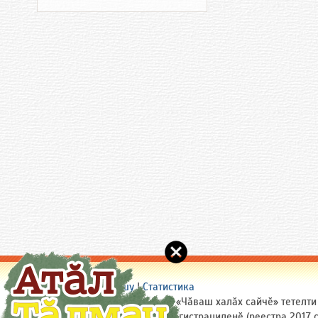
Сайт пирки
|
Пулӑшу
|
Статистика
(c) 2005-2026 Chuvash.Org
| «Чӑваш халӑх сайчӗ» тетелт
служӑра (Роскомнадзорта) регистрациленӗ (реестра 2017