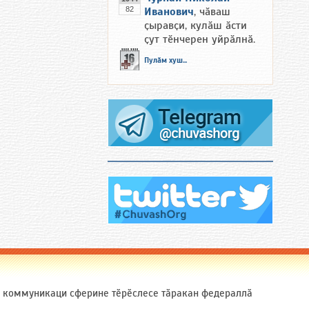
82
Иванович
, чӑваш
ҫыравҫи, кулӑш ӑсти
ҫут тӗнчерен уйрӑлнӑ.
Пулӑм хуш...
ӑ коммуникаци сферине тӗрӗслесе тӑракан федераллӑ