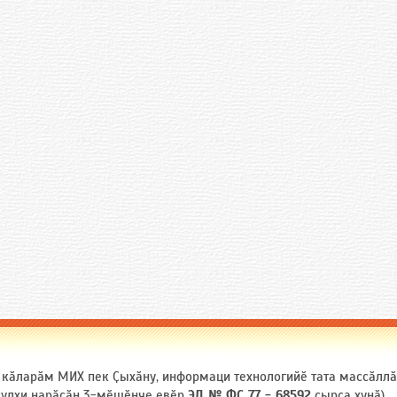
и кӑларӑм МИХ пек Ҫыхӑну, информаци технологийӗ тата массӑлл
 ҫулхи нарӑсӑн 3-мӗшӗнче евӗр
ЭЛ № ФС 77 - 68592
ҫырса хунӑ).