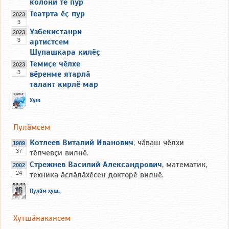
колони те пур
Театрта ӗҫ пур
2023
3
Узбекистанри
2023
3
артистсем
Шупашкара килӗҫ
Темиҫе чӗлхе
2023
3
вӗренме ятарлӑ
талант кирлӗ мар
Хуш
Пулӑмсем
Котлеев Виталий Иванович
, чӑваш чӗлхи
1989
37
тӗпчевҫи вилнӗ.
Стрежнев Василий Александрович
, математик,
2002
24
техника ӑслӑлӑхӗсен докторӗ вилнӗ.
Пулӑм хуш...
Хутшӑнакансем