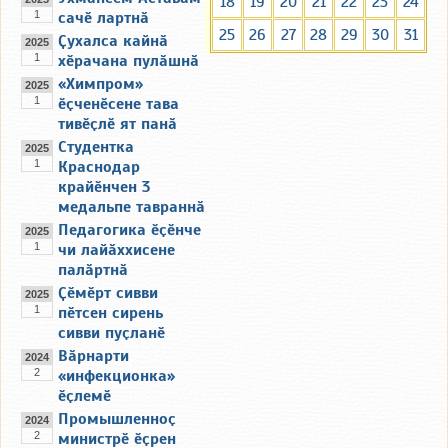
18
19
20
21
22
23
24
1
сачӗ лартнӑ
25
26
27
28
29
30
31
Ҫухалса кайнӑ
2025
1
хӗрачана пулӑшнӑ
«Химпром»
2025
1
ӗҫченӗсене тава
тивӗҫлӗ ят панӑ
Студентка
2025
1
Краснодар
крайӗнчен 3
медальпе тавраннӑ
Педагогика ӗҫӗнче
2025
1
чи лайӑххисене
палӑртнӑ
Ҫӗмӗрт сивви
2025
1
пӗтсен сирень
сивви пуҫланӗ
Вӑрнарти
2024
2
«инфекционка»
ӗҫлемӗ
Промышленноҫ
2024
2
министрӗ ӗҫрен