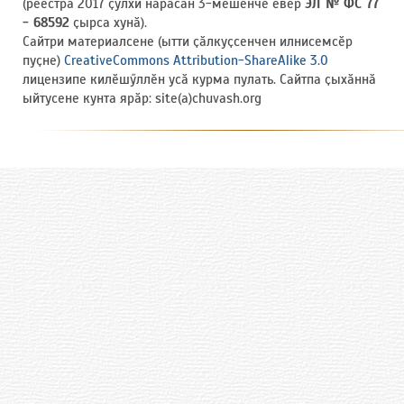
(реестра 2017 ҫулхи нарӑсӑн 3-мӗшӗнче евӗр
ЭЛ № ФС 77
- 68592
ҫырса хунӑ).
Сайтри материалсене (ытти ҫӑлкуҫсенчен илнисемсӗр
пуҫне)
CreativeCommons Attribution-ShareAlike 3.0
лицензипе килӗшӳллӗн усӑ курма пулать. Сайтпа ҫыхӑннӑ
ыйтусене кунта ярӑр: site(a)chuvash.org