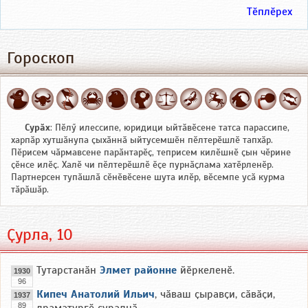
Тӗплӗрех
Гороскоп
Сурӑх
: Пӗлӳ илессипе, юридици ыйтӑвӗсене татса парассипе,
харпӑр хутшӑнупа ҫыхӑннӑ ыйтусемшӗн пӗлтерӗшлӗ тапхӑр.
Пӗрисем чӑрмавсене парӑнтарӗҫ, теприсем килӗшнӗ ҫын чӗрине
ҫӗнсе илӗҫ. Халӗ чи пӗлтерӗшлӗ ӗҫе пурнӑҫлама хатӗрленӗр.
Партнерсен тупӑшлӑ сӗнӗвӗсене шута илӗр, вӗсемпе усӑ курма
тӑрӑшӑр.
Ҫурла, 10
Тутарстанӑн
Элмет районне
йӗркеленӗ.
1930
96
Кипеч Анатолий Ильич
, чӑваш ҫыравҫи, сӑвӑҫи,
1937
89