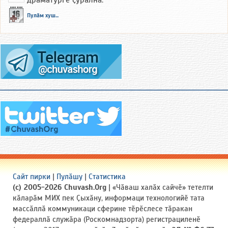
драматургӗ ҫуралнӑ.
Пулӑм хуш...
Сайт пирки
|
Пулӑшу
|
Статистика
(c) 2005-2026 Chuvash.Org
| «Чӑваш халӑх сайчӗ» тетелти
кӑларӑм МИХ пек Ҫыхӑну, информаци технологийӗ тата
массӑллӑ коммуникаци сферине тӗрӗслесе тӑракан
федераллӑ служӑра (Роскомнадзорта) регистрациленӗ