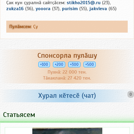
Ҫак кун ҫуралнӑ сайтҫӑсем:
stikho2015@.ru
(23),
zukza16
(36),
yooora
(37),
purisim
(55),
jakvleva
(65)
Пулӑмсем
:
Ҫу
Спонсорла пулӑшу
+100
+200
+300
+500
Пухнӑ: 22 000 тен.
Тӑкакланӑ: 27 420 тен.
Хурал кӗтесӗ (чат)
0
Статьясем