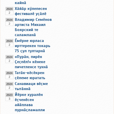
кайнӑ
Хӑйӑр кӳлепесен
2024
2
фестивалӗ уҫӑлӗ
Владимир Семёнов
2024
2
артиста Михаил
Боярский те
саламланӑ
Ӗмӗрне юрласа
2024
2
ирттерекен токарь
75 ҫул тултарнӑ
«Пурӑн, пирӗн
2024
2
Ҫеҫпӗл!» кӗнеке
пичетленсе тухнӑ
Татӑк-кӗсӗкрен
2024
2
ҫӗлеме юратать
Санавиаци вӗҫме
2024
2
тытӑннӑ
Йӗрке хуралӗн
2023
3
ӗҫченӗсен
айӑплава
пурнӑҫламалли