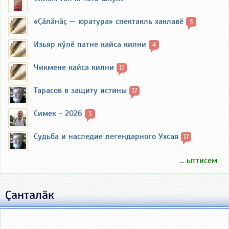
«Ҫӑлӑнӑҫ — юратура» спектакль хаклавӗ
3
Изьяр кӳлӗ патне кайса килни
4
Чикмене кайса килни
11
Тарасов в защиту истины
17
Симек - 2026
3
Судьба и наследие легендарного Ухсая
17
... ыттисем
Ҫанталӑк