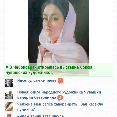
￭
В Чебоксарах открылась выставка Союза
чувашских художников
Инҫе ҫулсен сиплевӗ
4
Новая книга народного художника Чувашии
Валерия Северянина
2
Чӗлхене мӗн ҫӑлса хӑварайрать? Вӑл кӑсӑклӑ
пулни-и?
«Илем тӗнчи тата шкул»