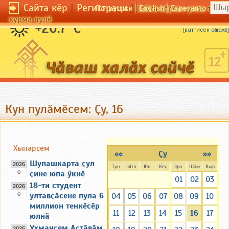
Сайта кӗр
|
Регистраци
|
По-русски
English
Esperanto
Сайта кӗрсен унпа тулли
курма пулӗ
Макӑрман ачана чӗчӗ памаҫҫӗ.
+20.7 °C
[
ваттисен сӑмахӗ
]
Кун пулӑмӗсем: Ҫу, 16
Хыпарсем
««
Ҫу
»»
Шупашкарта ҫул
2026
Тун
Ытл
Юн
Кӗҫ
Эрн
Шӑм
Выр
0
ҫине юпа ӳкнӗ
01
02
03
18-ти студент
2026
0
ултавҫӑсене пула 6
04
05
06
07
08
09
10
миллион тенкӗсӗр
11
12
13
14
15
16
17
юлнӑ
Ухмансем Астӑвӑм
2025