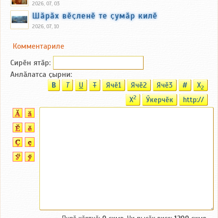
2026, 07, 03
Шӑрӑх вӗҫленӗ те ҫумӑр килӗ
2026, 07, 10
Комментариле
Сирӗн ятӑp:
Анлӑлатса ҫырни:
B
T
U
T
Ячӗ1
Ячӗ2
Ячӗ3
#
X
2
2
X
Ӳкерчӗк
http://