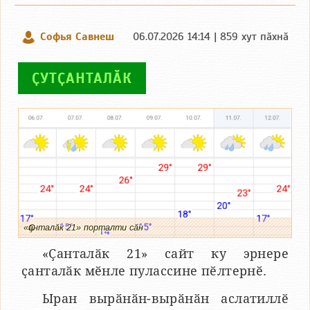
Софья Савнеш
06.07.2026 14:14 | 859 хут пӑхнӑ
ҪУТҪАНТАЛӐК
«Ҫанталӑк 21» порталти сӑн
«Ҫанталӑк 21» сайт ку эрнере
ҫанталӑк мӗнле пулассине пӗлтернӗ.
Ыран вырӑнӑн-вырӑнӑн аслатиллӗ