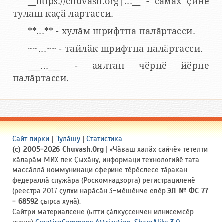
__https://chuvash.org|...__ - сӑмах ҫине
тулаш каҫӑ лартасси.
**...** - хулӑм шрифтпа палӑртасси.
~~...~~ - тайлӑк шрифтпа палӑртасси.
___...___ - аялтан чӗрнӗ йӗрпе
палӑртасси.
Сайт пирки
|
Пулӑшу
|
Статистика
(c) 2005-2026 Chuvash.Org
| «Чӑваш халӑх сайчӗ» тетелти
кӑларӑм МИХ пек Ҫыхӑну, информаци технологийӗ тата
массӑллӑ коммуникаци сферине тӗрӗслесе тӑракан
федераллӑ служӑра (Роскомнадзорта) регистрациленӗ
(реестра 2017 ҫулхи нарӑсӑн 3-мӗшӗнче евӗр
ЭЛ № ФС 77
- 68592
ҫырса хунӑ).
Сайтри материалсене (ытти ҫӑлкуҫсенчен илнисемсӗр
пуҫне)
CreativeCommons Attribution-ShareAlike 3.0