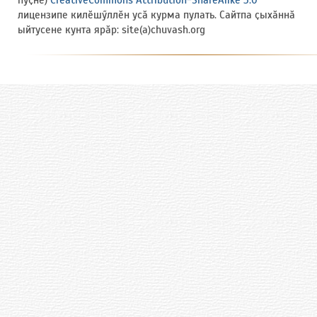
лицензипе килӗшӳллӗн усӑ курма пулать. Сайтпа ҫыхӑннӑ
ыйтусене кунта ярӑр: site(a)chuvash.org