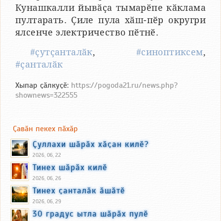
Кунашкалли йывӑҫа тымарӗпе кӑклама
пултарать. Ҫиле пула хӑш-пӗр округри
ялсенче электричество пӗтнӗ.
#ҫутҫанталӑк
,
#синоптиксем
,
#ҫанталӑк
Хыпар ҫӑлкуҫӗ:
https://pogoda21.ru/news.php?
shownews=322555
Ҫавӑн пекех пӑхӑр
Ҫуллахи шӑрӑх хӑҫан килӗ?
2026, 06, 22
Тинех шӑрӑх килӗ
2026, 06, 26
Тинех ҫанталӑк ӑшӑтӗ
2026, 06, 29
30 градус ытла шӑрӑх пулӗ