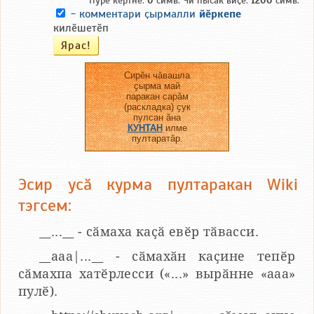
Пурӗ кӗртнӗ:
0
симв. Чи пысӑк виҫе:
1200
симв.
-
комментари ҫырмалли
йӗркепе
килӗшетӗп
Сирӗн чӑвашла
ҫырма май
паракан сарӑм
(раскладка) ҫук
пулсан ӑна
КУНТАН
илме
пултаратӑр.
Эсир усӑ курма пултаракан Wiki
тэгсем:
__...__ - сӑмаха каҫӑ евӗр тӑвасси.
__aaa|...__ - сӑмахӑн каҫине тепӗр
сӑмахпа хатӗрлесси («...» вырӑнне «ааа»
пулӗ).