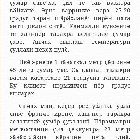
ҫумӑр ҫӑвӗ-ха, ҫил те ҫав вӑхӑтра
вӑйланӗ. Эрне варринче вара 25-20
градус таран шӑрӑхланӗ: пирӗн пата
антициклон ҫитӗ.. Канмалли кунсенче
те хӑш-пӗр тӑрӑхра аслатиллӗ ҫумӑр
ҫӑвӗ. Анчах сывлӑш температури
ҫуллахи пекех пулӗ.
Икӗ эрнере 1 тӑваткал метр ҫӗр ҫине
45 литр ҫумӑр ӳкӗ. Сывлӑшӑн талӑкри
вӑтам кӑтартӑвӗ 21 градуспа танлашӗ.
Ку климат норминчен пӗр градус
ытларах.
Сӑмах май, кӗҫӗр республика урлӑ
сивӗ фрончӗ иртнӗ, хӑш-пӗр тӑрӑхра
аслатиллӗ ҫумӑр ҫукаланӑ. Пӑрачкаври
метеостанци ҫил ҫеккунтра 23 метр
хӑвӑртлӑхпа вӗрнине шута илнӗ.