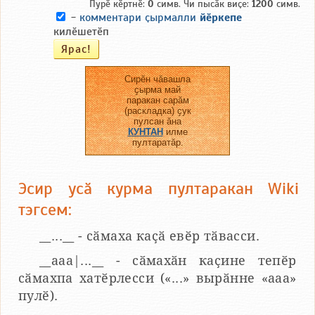
Пурӗ кӗртнӗ:
0
симв. Чи пысӑк виҫе:
1200
симв.
-
комментари ҫырмалли
йӗркепе
килӗшетӗп
Сирӗн чӑвашла
ҫырма май
паракан сарӑм
(раскладка) ҫук
пулсан ӑна
КУНТАН
илме
пултаратӑр.
Эсир усӑ курма пултаракан Wiki
тэгсем:
__...__ - сӑмаха каҫӑ евӗр тӑвасси.
__aaa|...__ - сӑмахӑн каҫине тепӗр
сӑмахпа хатӗрлесси («...» вырӑнне «ааа»
пулӗ).