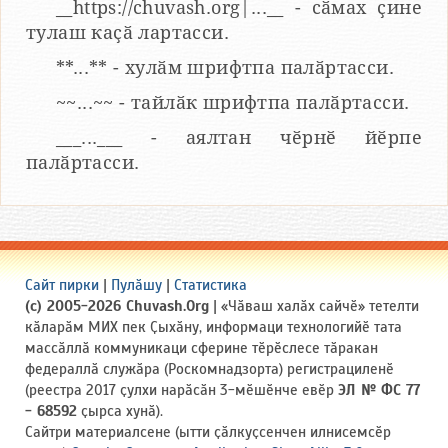
__https://chuvash.org|...__ - сӑмах ҫине
тулаш каҫӑ лартасси.
**...** - хулӑм шрифтпа палӑртасси.
~~...~~ - тайлӑк шрифтпа палӑртасси.
___...___ - аялтан чӗрнӗ йӗрпе
палӑртасси.
Сайт пирки
|
Пулӑшу
|
Статистика
(c) 2005-2026 Chuvash.Org
| «Чӑваш халӑх сайчӗ» тетелти
кӑларӑм МИХ пек Ҫыхӑну, информаци технологийӗ тата
массӑллӑ коммуникаци сферине тӗрӗслесе тӑракан
федераллӑ служӑра (Роскомнадзорта) регистрациленӗ
(реестра 2017 ҫулхи нарӑсӑн 3-мӗшӗнче евӗр
ЭЛ № ФС 77
- 68592
ҫырса хунӑ).
Сайтри материалсене (ытти ҫӑлкуҫсенчен илнисемсӗр