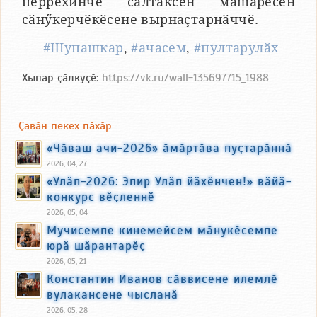
пӗррехинче салтаксен мӑшӑрӗсен
сӑнӳкерчӗкӗсене вырнаҫтарнӑччӗ.
#Шупашкар
,
#ачасем
,
#пултарулӑх
Хыпар ҫӑлкуҫӗ:
https://vk.ru/wall-135697715_1988
Ҫавӑн пекех пӑхӑр
«Чӑваш ачи-2026» ӑмӑртӑва пуҫтарӑннӑ
2026, 04, 27
«Улӑп-2026: Эпир Улӑп йӑхӗнчен!» вӑйӑ-
конкурс вӗҫленнӗ
2026, 05, 04
Мучисемпе кинемейсем мӑнукӗсемпе
юрӑ шӑрантарӗҫ
2026, 05, 21
Константин Иванов сӑввисене илемлӗ
вулакансене чысланӑ
2026, 05, 28