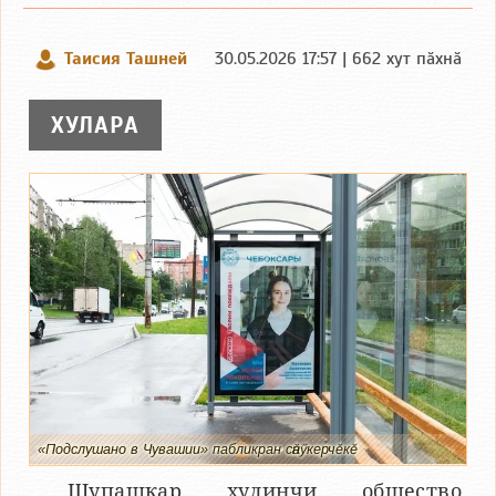
Таисия Ташней
30.05.2026 17:57 | 662 хут пӑхнӑ
ХУЛАРА
«Подслушано в Чувашии» пабликран сӑнӳкерчӗкӗ
Шупашкар хулинчи общество