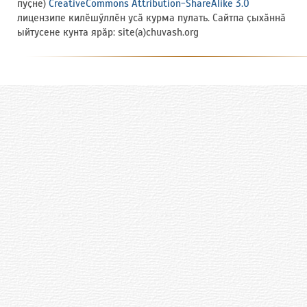
пуҫне)
CreativeCommons Attribution-ShareAlike 3.0
лицензипе килӗшӳллӗн усӑ курма пулать. Сайтпа ҫыхӑннӑ
ыйтусене кунта ярӑр: site(a)chuvash.org