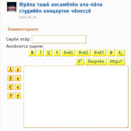
Юрӑпа ташӑ ансамблӗн ача-пӑча
студийӗн концертне чӗнеҫҫӗ
2026, 05, 29
Комментариле
Сирӗн ятӑp:
Анлӑлатса ҫырни:
B
T
U
T
Ячӗ1
Ячӗ2
Ячӗ3
#
X
2
2
X
Ӳкерчӗк
http://