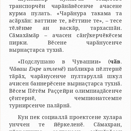
транспорчӗн чарӑнӑвӗсенче ачасене
курма пулать. «Чарӑнура такама та
асӑрхӑн: ваттине те, вӗттине те», – тесе
тӗлӗнме ан васкӑр, тархасшӑн.
Сӑмахӑмӑр – ачасен сӑнӳкерчӗкӗсем
пирки. Вӗсене чарӑнусенче
вырнаҫтарса тухнӑ.
«Подслушано в Чувашии» (
чӑв
.
Чӑваш Енре итленӗ
) пабликра пӗлтернӗ
тӑрӑх, чарӑнусенче пултаруллӑ шкул
ачисен баннерӗсене вырнаҫтарса тухнӑ.
Вӗсем Пӗтӗм Раҫҫейри олимпиадӑсенче
ҫӗнтернӗ, чемпионатсемпе
турнирсенче палӑрнӑ.
Кун пек социаллӑ проектсене хулара
унччен те йӗркеленӗ. Сӑмахран,