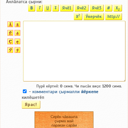
Анлӑлатса ҫырни:
B
T
U
T
Ячӗ1
Ячӗ2
Ячӗ3
#
X
2
2
X
Ӳкерчӗк
http://
Пурӗ кӗртнӗ:
0
симв. Чи пысӑк виҫе:
1200
симв.
-
комментари ҫырмалли
йӗркепе
килӗшетӗп
Сирӗн чӑвашла
ҫырма май
паракан сарӑм