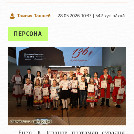
Таисия Ташней
28.05.2026 10:37 | 542 хут пӑхнӑ
ПЕРСОНА
chuvdram.ru сӑнӳкерчӗкӗ
Ӗнер, К. Иванов поэтӑмӑр ҫуралнӑ