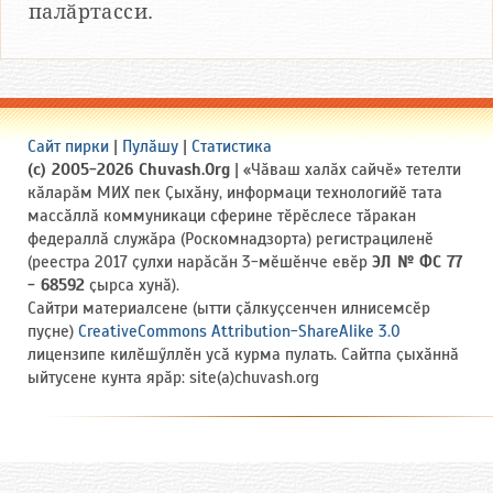
палӑртасси.
Сайт пирки
|
Пулӑшу
|
Статистика
(c) 2005-2026 Chuvash.Org
| «Чӑваш халӑх сайчӗ» тетелти
кӑларӑм МИХ пек Ҫыхӑну, информаци технологийӗ тата
массӑллӑ коммуникаци сферине тӗрӗслесе тӑракан
федераллӑ служӑра (Роскомнадзорта) регистрациленӗ
(реестра 2017 ҫулхи нарӑсӑн 3-мӗшӗнче евӗр
ЭЛ № ФС 77
- 68592
ҫырса хунӑ).
Сайтри материалсене (ытти ҫӑлкуҫсенчен илнисемсӗр
пуҫне)
CreativeCommons Attribution-ShareAlike 3.0
лицензипе килӗшӳллӗн усӑ курма пулать. Сайтпа ҫыхӑннӑ
ыйтусене кунта ярӑр: site(a)chuvash.org