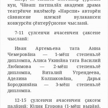
кун, Чӑваш патшалӑх академи драма
театрӗнче вилӗмсӗр «Нарспи» авторӗн
сӑввисене илемлӗ вулакансен
конкурсӗн ҫӗнтерӳҫисене чысланӑ.
7-11 ҫулсенчи ачасенчен ҫаксене
чысланӑ:
Иван Артемьева тата Анна
Чемеровӑна — 1-мӗш степеньлӗ
дипломпа, Алиса Укинӑна тата Василий
Любимова — 2-мӗш степеньлӗ
дипломпа, Виталий Утрендеева,
Аделина Колпаковӑна, Дарья
Бородкинӑна — 3-мӗш степеньлӗ
дипломпа.
12-15 ҫулсенчи ачасенчен ҫаксем
палӑрнӑ: Юлия Егорова (1-мӗш вырӑн),