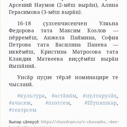
Арсений Наумов (2-мӗш вырӑн), Алина
Герасимова (3-мӗш вырӑн).
16-18 ҫулсенчисенчен Уляьна
Федорова тата Максим Козлов —
пӗрремӗш, Анжела Паймина, София
Петрова тата Василина Панева —
иккӗмӗш, Кристина Матросова тата
Клавдия Матвеева виҫҫӗмӗш вырӑн
йышӑннӑ.
Унсӑр пуҫне тӗрлӗ номинацире те
чысланӑ.
#культура
,
#астӑвӑм
,
#пултарулӑх
,
#ачасем
,
#поэтсем
,
#Шупашкар
,
#театрсем
Хыпар ҫӑлкуҫӗ:
https://chuvdram.ru/v-chuvashs...-den-