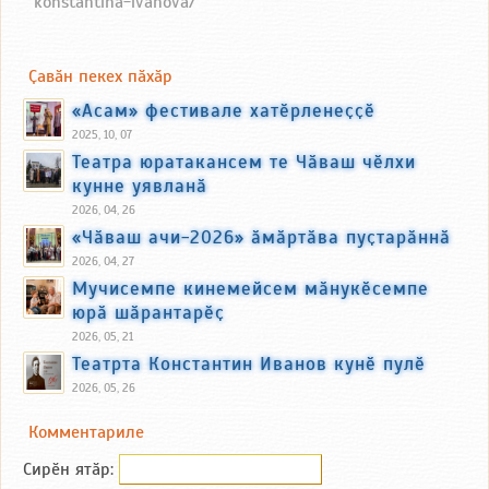
konstantina-ivanova/
Ҫавӑн пекех пӑхӑр
«Асам» фестивале хатӗрленеҫҫӗ
2025, 10, 07
Театра юратакансем те Чӑваш чӗлхи
кунне уявланӑ
2026, 04, 26
«Чӑваш ачи-2026» ӑмӑртӑва пуҫтарӑннӑ
2026, 04, 27
Мучисемпе кинемейсем мӑнукӗсемпе
юрӑ шӑрантарӗҫ
2026, 05, 21
Театрта Константин Иванов кунӗ пулӗ
2026, 05, 26
Комментариле
Сирӗн ятӑp: