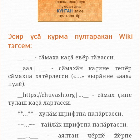
(раскладка) ҫук
пулсан ӑна
КУНТАН
илме
пултаратӑр.
Эсир усӑ курма пултаракан Wiki
тэгсем:
__...__ - сӑмаха каҫӑ евӗр тӑвасси.
__aaa|...__ - сӑмахӑн каҫине тепӗр
сӑмахпа хатӗрлесси («...» вырӑнне «ааа»
пулӗ).
__https://chuvash.org|...__ - сӑмах ҫине
тулаш каҫӑ лартасси.
**...** - хулӑм шрифтпа палӑртасси.
~~...~~ - тайлӑк шрифтпа палӑртасси.
___...___ - аялтан чӗрнӗ йӗрпе