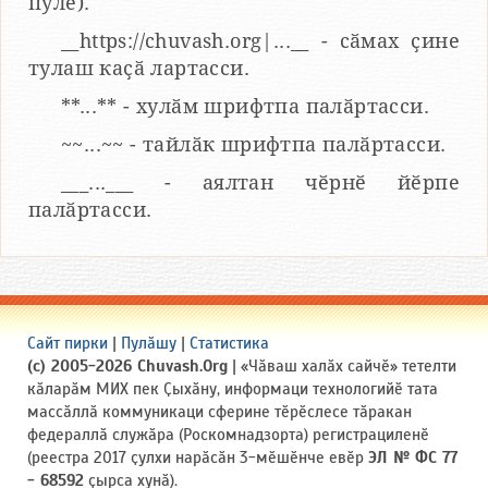
пулӗ).
__https://chuvash.org|...__ - сӑмах ҫине
тулаш каҫӑ лартасси.
**...** - хулӑм шрифтпа палӑртасси.
~~...~~ - тайлӑк шрифтпа палӑртасси.
___...___ - аялтан чӗрнӗ йӗрпе
палӑртасси.
Сайт пирки
|
Пулӑшу
|
Статистика
(c) 2005-2026 Chuvash.Org
| «Чӑваш халӑх сайчӗ» тетелти
кӑларӑм МИХ пек Ҫыхӑну, информаци технологийӗ тата
массӑллӑ коммуникаци сферине тӗрӗслесе тӑракан
федераллӑ служӑра (Роскомнадзорта) регистрациленӗ
(реестра 2017 ҫулхи нарӑсӑн 3-мӗшӗнче евӗр
ЭЛ № ФС 77
- 68592
ҫырса хунӑ).