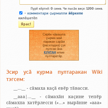
Пурӗ кӗртнӗ:
0
симв. Чи пысӑк виҫе:
1200
симв.
-
комментари ҫырмалли
йӗркепе
килӗшетӗп
Сирӗн чӑвашла
ҫырма май
паракан сарӑм
(раскладка) ҫук
пулсан ӑна
КУНТАН
илме
пултаратӑр.
Эсир усӑ курма пултаракан Wiki
тэгсем:
__...__ - сӑмаха каҫӑ евӗр тӑвасси.
__aaa|...__ - сӑмахӑн каҫине тепӗр
сӑмахпа хатӗрлесси («...» вырӑнне «ааа»