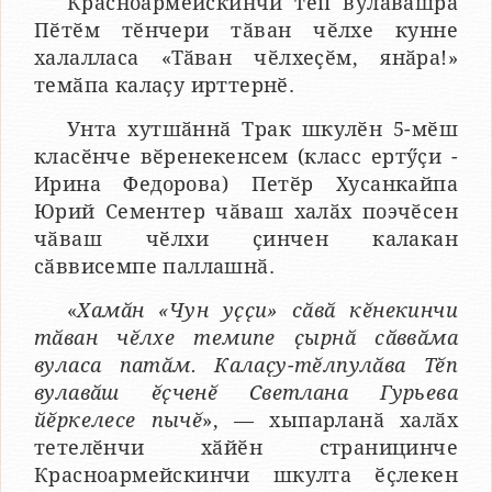
Красноармейскинчи тӗп вулавӑшра
Пӗтӗм тӗнчери тӑван чӗлхе кунне
халалласа «Тӑван чӗлхеҫӗм, янӑра!»
темӑпа калаҫу ирттернӗ.
Унта хутшӑннӑ Трак шкулӗн 5-мӗш
класӗнче вӗренекенсем (класс ертӳҫи -
Ирина Федорова) Петӗр Хусанкайпа
Юрий Сементер чӑваш халӑх поэчӗсен
чӑваш чӗлхи ҫинчен калакан
сӑввисемпе паллашнӑ.
«
Хамӑн «Чун уҫҫи» сӑвӑ кӗнекинчи
тӑван чӗлхе темипе ҫырнӑ сӑввӑма
вуласа патӑм. Калаҫу-тӗлпулӑва Тӗп
вулавӑш ӗҫченӗ Светлана Гурьева
йӗркелесе пычӗ
», — хыпарланӑ халӑх
тетелӗнчи хӑйӗн страницинче
Красноармейскинчи шкулта ӗҫлекен