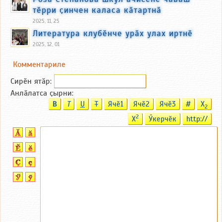
тӗрри ҫинчен каласа кӑтартнӑ
2025, 11, 25
Литература клубӗнче урӑх улах иртнӗ
2025, 12, 01
Комментариле
Сирӗн ятӑp:
Анлӑлатса ҫырни:
B
T
U
T
Ячӗ1
Ячӗ2
Ячӗ3
#
X
2
2
X
Ӳкерчӗк
http://