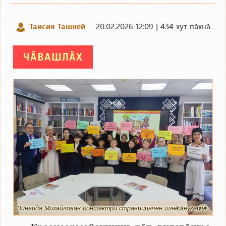
Таисия Ташней
20.02.2026 12:09 | 434 хут пӑхнӑ
ЧӐВАШЛӐХ
Зинаида Михайлован Контактри страницинчен илнӗ сӑнӳкерчӗк