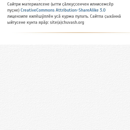
Сайтри материалсене (ытти ҫӑлкуҫсенчен илнисемсӗр
пуҫне)
CreativeCommons Attribution-ShareAlike 3.0
лицензипе килӗшӳллӗн усӑ курма пулать. Сайтпа ҫыхӑннӑ
ыйтусене кунта ярӑр: site(a)chuvash.org