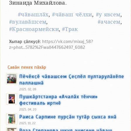
Зинаида Михайлова.
#чӑвашлӑх
,
#чӑваш чӗлхи
,
#у явсем
,
#вулавӑшсем
,
#ачасем
,
#Красноармейски
,
#Трак
Хыпар ҫӑлкуҫӗ:
https://vk.com/mixaj_58?
z=phot...5782%2Fwall447662497_6082
Ҫавӑн пекех пӑхӑр
Пӗчӗкҫӗ чӑвашсем Ҫеҫпӗл пултарулӑхӗпе
паллашнӑ
2025, 02, 09
Пушкӑртстанра «Ачалӑх тӗнчи»
фестиваль иртнӗ
2025, 04, 20
Раиса Сарпине пурҫӑн тутӑр ҫыхса янӑ
2025, 10, 22
Роза Степанова шкул ачисене чӑваш