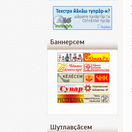
Баннерсем
Шутлавҫӑсем