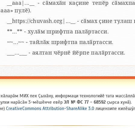
__aaa|...__ - сӑмахӑн каҫине тепӗр сӑмахпа
«ааа» пулӗ).
__https://chuvash.org|...__ - сӑмах ҫине тулаш
**...** - хулӑм шрифтпа палӑртасси.
~~...~~ - тайлӑк шрифтпа палӑртасси.
___...___ - аялтан чӗрнӗ йӗрпе палӑртасси.
и кӑларӑм МИХ пек Ҫыхӑну, информаци технологийӗ тата массӑлл
 ҫулхи нарӑсӑн 3-мӗшӗнче евӗр
ЭЛ № ФС 77 - 68592
ҫырса хунӑ).
не)
CreativeCommons Attribution-ShareAlike 3.0
лицензипе килӗшӳлл