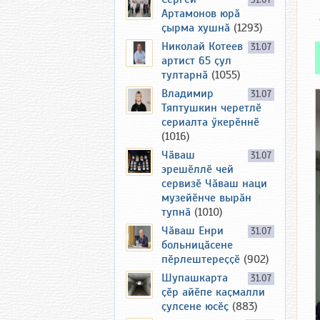
31.07
Артамонов юрӑ
ҫырма хушнӑ
(1293)
Николай Котеев
31.07
артист 65 ҫул
тултарнӑ
(1055)
Владимир
31.07
Тяптушкин черетлӗ
сериалта ӳкерӗннӗ
(1016)
Чӑваш
31.07
эрешӗллӗ чей
сервизӗ Чӑваш наци
музейӗнче вырӑн
тупнӑ
(1010)
Чӑваш Енри
31.07
больницӑсене
пӗрлештереҫҫӗ
(902)
Шупашкарта
31.07
ҫӗр айӗпе каҫмалли
ҫулсене юсӗҫ
(883)