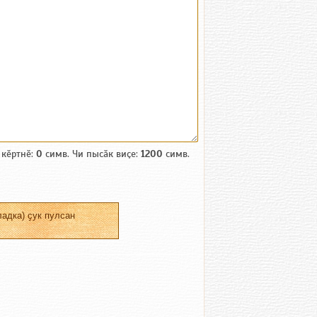
 кӗртнӗ:
0
симв. Чи пысӑк виҫе:
1200
симв.
адка) ҫук пулсан