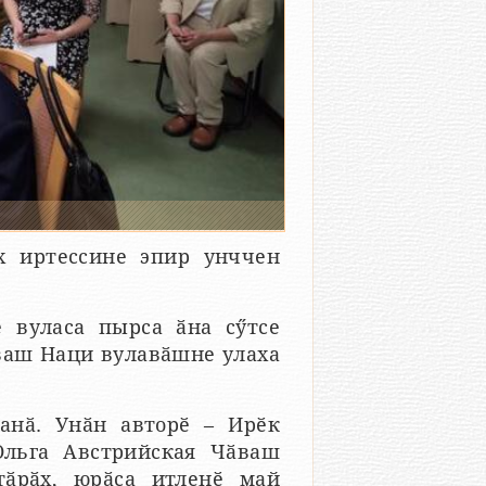
х иртессине эпир унччен
 вуласа пырса ӑна сӳтсе
ваш Наци вулавӑшне улаха
анӑ. Унӑн авторӗ – Ирӗк
Ольга Австрийская Чӑваш
тӑрӑх, юрӑҫа итленӗ май