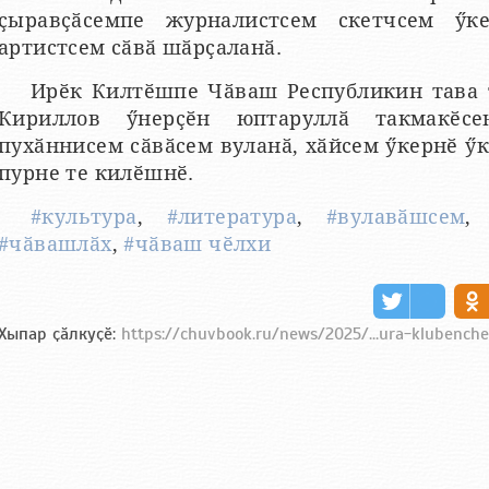
ҫыравҫӑсемпе журналистсем скетчсем ӳке
артистсем сӑвӑ шӑрҫаланӑ.
Ирӗк Килтӗшпе Чӑваш Республикин тава 
Кириллов ӳнерҫӗн юптаруллӑ такмакӗсе
пухӑннисем сӑвӑсем вуланӑ, хӑйсем ӳкернӗ ӳк
пурне те килӗшнӗ.
#культура
,
#литература
,
#вулавӑшсем
#чӑвашлӑх
,
#чӑваш чӗлхи
Хыпар ҫӑлкуҫӗ:
https://chuvbook.ru/news/2025/...ura-klubench