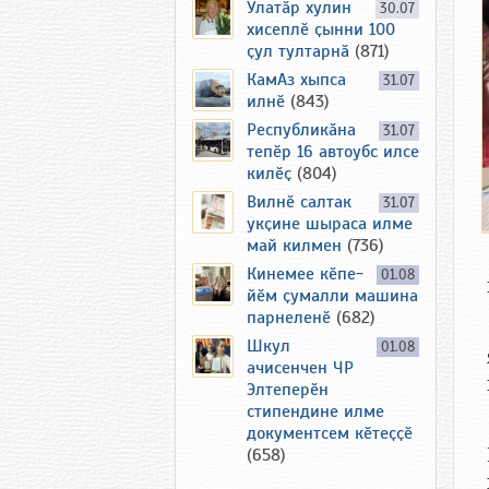
Улатӑр хулин
30.07
хисеплӗ ҫынни 100
ҫул тултарнӑ
(871)
КамАз хыпса
31.07
илнӗ
(843)
Республикӑна
31.07
тепӗр 16 автоубс илсе
килӗҫ
(804)
Вилнӗ салтак
31.07
укҫине шыраса илме
май килмен
(736)
Кинемее кӗпе-
01.08
йӗм ҫумалли машина
парнеленӗ
(682)
Шкул
01.08
ачисенчен ЧР
Элтеперӗн
стипендине илме
документсем кӗтеҫҫӗ
(658)