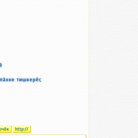
ӗ
улӑхне тишкерӗҫ
рчӗк
http://