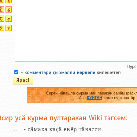
Пурӗ
-
комментари ҫырмалли
йӗркепе
килӗшетӗп
Сирӗн чӑвашла ҫырма май паракан сарӑм (раскл
ӑна
КУНТАН
илме пултаратӑр.
Эсир усӑ курма пултаракан Wiki тэгсем:
__...__ - сӑмаха каҫӑ евӗр тӑвасси.