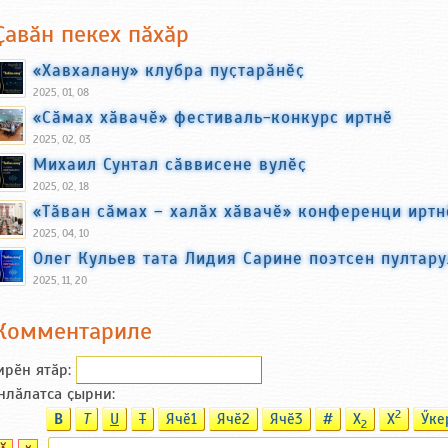
Ҫавӑн пекех пӑхӑр
«Хавхалану» клубра пуҫтарӑнӗҫ
2025, 01, 08
«Сӑмах хӑвачӗ» фестиваль-конкурс иртнӗ
2025, 02, 03
Михаил Сунтал сӑввисене вулӗҫ
2025, 02, 18
«Тӑван сӑмах – халӑх хӑвачӗ» конференци иртн
2025, 04, 10
Олег Кульев тата Лидия Сарине поэтсен пултар
2025, 11, 20
Комментариле
ирӗн ятӑp:
нлӑлатса ҫырни:
2
B
T
U
T
Ячӗ1
Ячӗ2
Ячӗ3
#
X
X
Ӳке
2