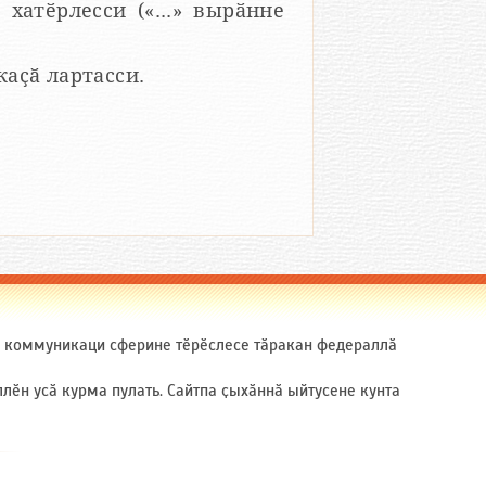
 хатӗрлесси («...» вырӑнне
 каҫӑ лартасси.
ӑ коммуникаци сферине тӗрӗслесе тӑракан федераллӑ
ӗн усӑ курма пулать. Сайтпа ҫыхӑннӑ ыйтусене кунта