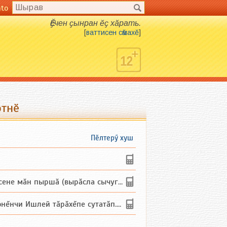
nto
Ӗҫчен ҫынран ӗҫ хӑрать.
[
ваттисен сӑмахӗ
]
ртнӗ
Пӗлтерӳ хуш
не мăн пыршă (вырăсла сычуг) ...
и Ишлей тăрăхĕпе сутатăп. Ха...