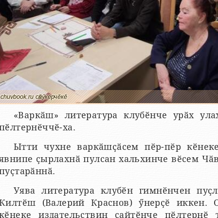
chuvbook.ru сӑнӳкерчӗкӗ
«Варкӑш» литература клубӗнче урӑх ула
пӗлтернӗччӗ-ха.
Ытти чухне варкӑшҫӑсем пӗр-пӗр кӗнеке
явнипе ҫырлахнӑ пулсан хальхинче вӗсем Чӑ
пуҫтарӑннӑ.
Уява литература клубӗн гимнӗнчен пуҫл
Килтӗш (Валерий Краснов) ӳнерҫӗ иккен. 
кӗнеке издательствин сайтӗнче пӗлтернӗ 