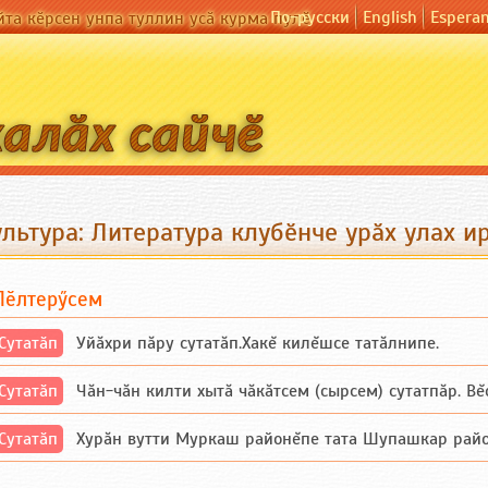
По-русски
English
Espera
йта кӗрсен унпа туллин усӑ курма пулӗ
льтура: Литература клубӗнче урӑх улах и
Пӗлтерӳсем
Сутатӑп
Уйăхри пăру сутатăп.Хакĕ килĕшсе татăлнипе.
Сутатӑп
Чăн-чăн килти хытă чăкăтсем (сырсем) сутатпăр. Вĕсе
Сутатӑп
Хурăн вутти Муркаш районĕпе тата Шупашкар районĕнч