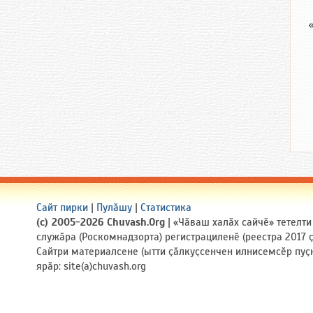
Сайт пирки
|
Пулӑшу
|
Статистика
(c) 2005-2026 Chuvash.Org
| «Чӑваш халӑх сайчӗ» тетелт
служӑра (Роскомнадзорта) регистрациленӗ (реестра 2017
Сайтри материалсене (ытти ҫӑлкуҫсенчен илнисемсӗр пуҫ
ярӑр: site(a)chuvash.org