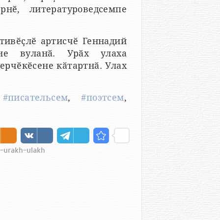
рнӗ, литературоведсемпе
тивӗҫлӗ артисчӗ Геннадий
не вуланӑ. Урӑх улаха
ерчӗкӗсене кӑтартнӑ. Улах
,
#писательсем
,
#поэтсем
,
e-urakh-ulakh