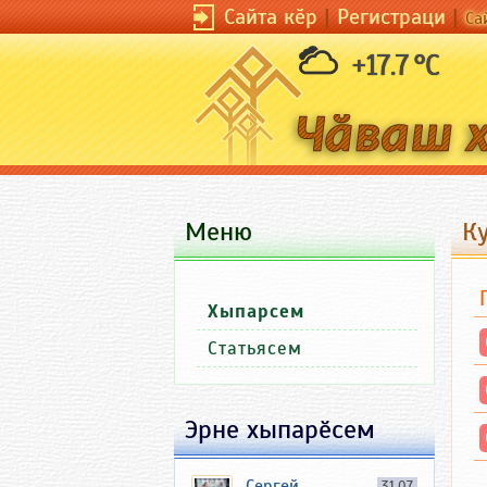
Сайта кӗр
|
Регистраци
|
Са
+17.7 °C
Меню
Ку
Хыпарсем
Статьясем
Эрне хыпарӗсем
Сергей