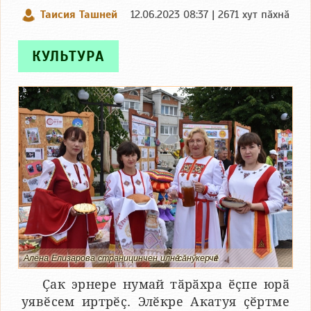
Таисия Ташней
12.06.2023 08:37 | 2671 хут пӑхнӑ
КУЛЬТУРА
Алёна Елизарова страницинчен илнӗ сӑнӳкерчӗк
Ҫак эрнере нумай тӑрӑхра ӗҫпе юрӑ
уявӗсем иртрӗҫ. Элӗкре Акатуя ҫӗртме