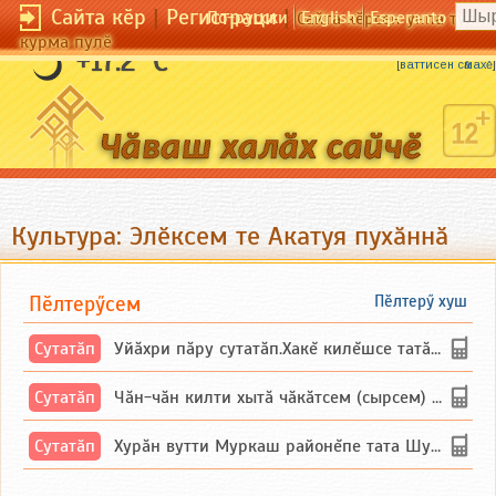
Сайта кӗр
|
Регистраци
|
По-русски
English
Esperanto
Сайта кӗрсен унпа тулли
курма пулӗ
Мухтаннӑ сунарҫӑ мулкачӑ тытайман.
+17.2 °C
[
ваттисен сӑмахӗ
]
Культура: Элӗксем те Акатуя пухӑннӑ
Пӗлтерӳсем
Пӗлтерӳ хуш
Сутатӑп
Уйăхри пăру сутатăп.Хакĕ килĕшсе татăлнипе.
Сутатӑп
Чăн-чăн килти хытă чăкăтсем (сырсем) сутатпăр. Вĕсене мăн пыршă (вырăсла сычуг) ...
Сутатӑп
Хурăн вутти Муркаш районĕпе тата Шупашкар районĕнчи Ишлей тăрăхĕпе сутатăп. Ха...