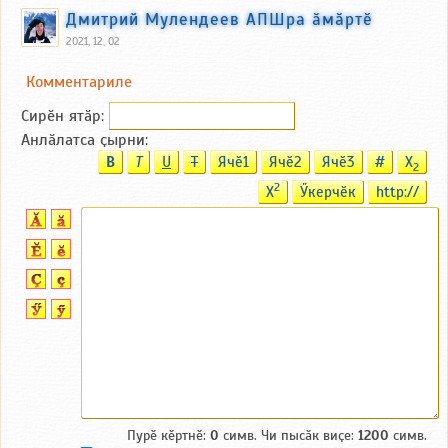
Дмитрий Мулендеев АПШра ӑмӑртӗ
2021, 12, 02
Комментариле
Сирӗн ятӑp:
Анлӑлатса ҫырни:
B
T
U
T
Ячӗ1
Ячӗ2
Ячӗ3
#
X
2
2
X
Ӳкерчӗк
http://
Пурӗ кӗртнӗ:
0
симв. Чи пысӑк виҫе:
1200
симв.