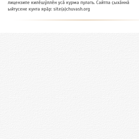
лицензипе килӗшӳллӗн усӑ курма пулать. Сайтпа ҫыхӑннӑ
ыйтусене кунта ярӑр: site(a)chuvash.org