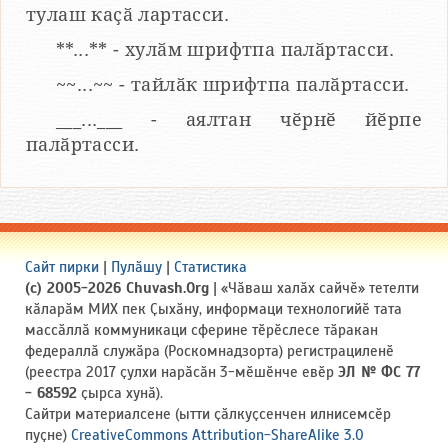
тулаш каҫӑ лартасси.
**...** - хулӑм шрифтпа палӑртасси.
~~...~~ - тайлӑк шрифтпа палӑртасси.
___...___ - аялтан чӗрнӗ йӗрпе
палӑртасси.
Сайт пирки
|
Пулӑшу
|
Статистика
(c) 2005-2026 Chuvash.Org
| «Чӑваш халӑх сайчӗ» тетелти
кӑларӑм МИХ пек Ҫыхӑну, информаци технологийӗ тата
массӑллӑ коммуникаци сферине тӗрӗслесе тӑракан
федераллӑ служӑра (Роскомнадзорта) регистрациленӗ
(реестра 2017 ҫулхи нарӑсӑн 3-мӗшӗнче евӗр
ЭЛ № ФС 77
- 68592
ҫырса хунӑ).
Сайтри материалсене (ытти ҫӑлкуҫсенчен илнисемсӗр
пуҫне)
CreativeCommons Attribution-ShareAlike 3.0