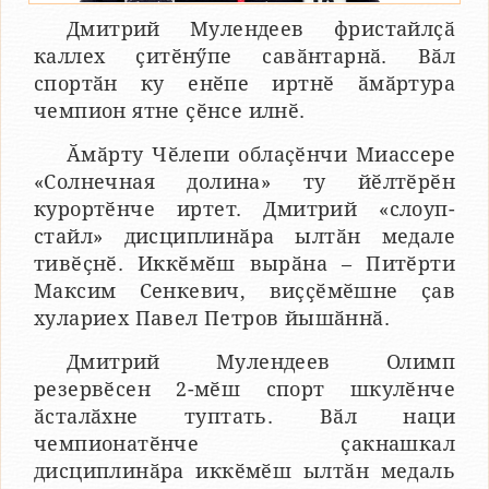
Дмитрий Мулендеев фристайлҫӑ
каллех ҫитӗнӳпе савӑнтарнӑ. Вӑл
спортӑн ку енӗпе иртнӗ ӑмӑртура
чемпион ятне ҫӗнсе илнӗ.
Ӑмӑрту Чӗлепи облаҫӗнчи Миассере
«Солнечная долина» ту йӗлтӗрӗн
курортӗнче иртет. Дмитрий «слоуп-
стайл» дисциплинӑра ылтӑн медале
тивӗҫнӗ. Иккӗмӗш вырӑна – Питӗрти
Максим Сенкевич, виҫҫӗмӗшне ҫав
хулариех Павел Петров йышӑннӑ.
Дмитрий Мулендеев Олимп
резервӗсен 2-мӗш спорт шкулӗнче
ӑсталӑхне туптать. Вӑл наци
чемпионатӗнче ҫакнашкал
дисциплинӑра иккӗмӗш ылтӑн медаль