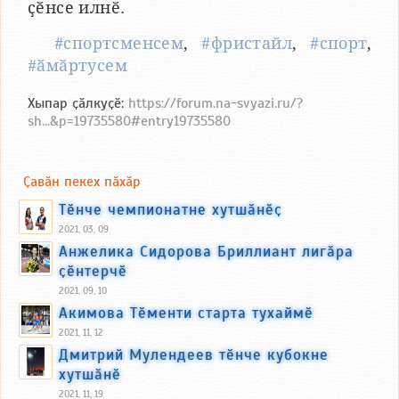
ҫӗнсе илнӗ.
#спортсменсем
,
#фристайл
,
#спорт
,
#ӑмӑртусем
Хыпар ҫӑлкуҫӗ:
https://forum.na-svyazi.ru/?
sh...&p=19735580#entry19735580
Ҫавӑн пекех пӑхӑр
Тӗнче чемпионатне хутшӑнӗҫ
2021, 03, 09
Анжелика Сидорова Бриллиант лигӑра
ҫӗнтерчӗ
2021, 09, 10
Акимова Тӗменти старта тухаймӗ
2021, 11, 12
Дмитрий Мулендеев тӗнче кубокне
хутшӑнӗ
2021, 11, 19