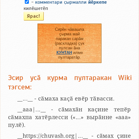
-
комментари ҫырмалли
йӗркепе
килӗшетӗп
Сирӗн чӑвашла
ҫырма май
паракан сарӑм
(раскладка) ҫук
пулсан ӑна
КУНТАН
илме
пултаратӑр.
Эсир усӑ курма пултаракан Wiki
тэгсем:
__...__ - сӑмаха каҫӑ евӗр тӑвасси.
__aaa|...__ - сӑмахӑн каҫине тепӗр
сӑмахпа хатӗрлесси («...» вырӑнне «ааа»
пулӗ).
__https://chuvash.org|...__ - сӑмах ҫине