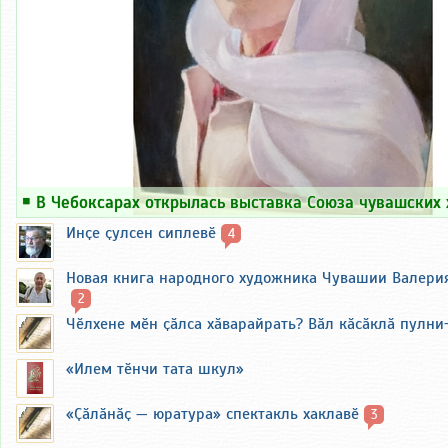
￭
В Чебоксарах открылась выставка Союза чувашских
Инҫе ҫулсен сиплевӗ
4
Новая книга народного художника Чувашии Валери
2
Чӗлхене мӗн ҫӑлса хӑварайрать? Вӑл кӑсӑклӑ пулни
«Илем тӗнчи тата шкул»
«Ҫӑлӑнӑҫ — юратура» спектакль хаклавӗ
3