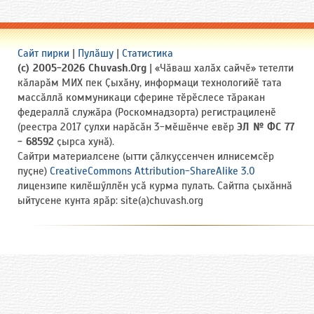
Сайт пирки
|
Пулӑшу
|
Статистика
(c) 2005-2026 Chuvash.Org
| «Чӑваш халӑх сайчӗ» тетелти
кӑларӑм МИХ пек Ҫыхӑну, информаци технологийӗ тата
массӑллӑ коммуникаци сферине тӗрӗслесе тӑракан
федераллӑ служӑра (Роскомнадзорта) регистрациленӗ
(реестра 2017 ҫулхи нарӑсӑн 3-мӗшӗнче евӗр
ЭЛ № ФС 77
- 68592
ҫырса хунӑ).
Сайтри материалсене (ытти ҫӑлкуҫсенчен илнисемсӗр
пуҫне)
CreativeCommons Attribution-ShareAlike 3.0
лицензипе килӗшӳллӗн усӑ курма пулать. Сайтпа ҫыхӑннӑ
ыйтусене кунта ярӑр: site(a)chuvash.org