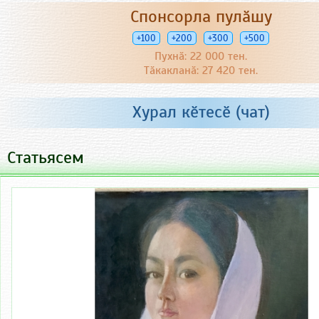
Спонсорла пулӑшу
+100
+200
+300
+500
Пухнӑ: 22 000 тен.
Тӑкакланӑ: 27 420 тен.
Хурал кӗтесӗ (чат)
Статьясем