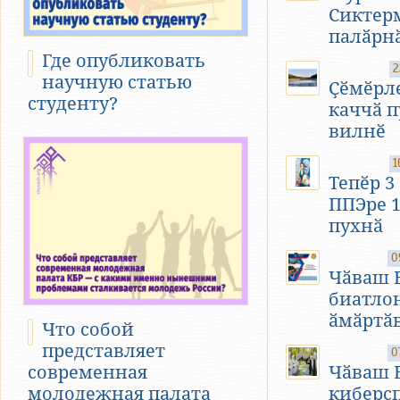
Сиктер
палӑрн
Где опубликовать
2
научную статью
Ҫӗмӗрле
студенту?
каччӑ п
вилнӗ
1
Тепӗр 3
ППЭре 1
пухнӑ
0
Чӑваш 
биатло
ӑмӑртӑв
Что собой
представляет
0
современная
Чӑваш 
молодежная палата
киберс