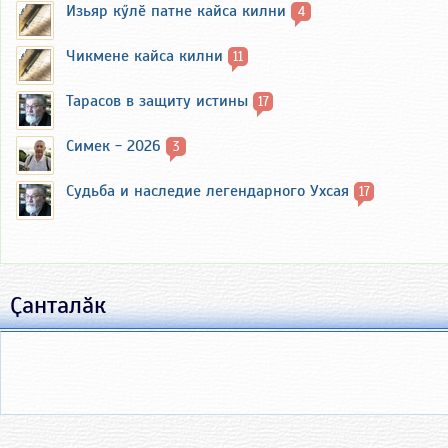
Изьяр кӳлӗ патне кайса килни
4
Чикмене кайса килни
11
Тарасов в защиту истины
17
Симек - 2026
3
Судьба и наследие легендарного Ухсая
17
Ҫанталӑк