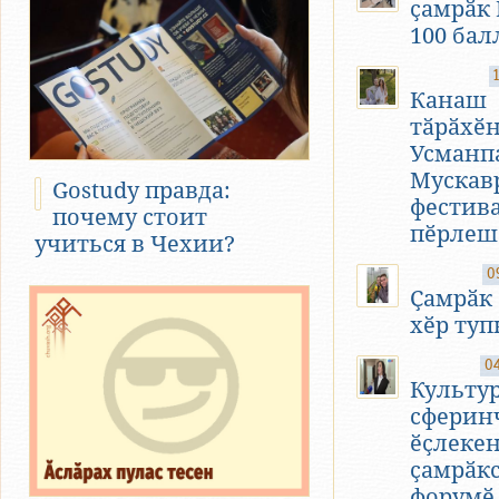
ҫамрӑк
100 бал
Канаш
тӑрӑхӗ
Усманп
Мускав
Gostudy правда:
фестив
почему стоит
пӗрлеш
учиться в Чехии?
0
Ҫамрӑк
хӗр туп
04
Культу
сферин
ӗҫлеке
ҫамрӑк
форумӗ