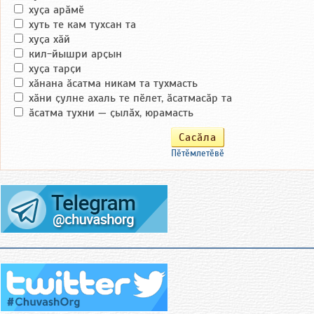
хуҫа арӑмӗ
хуть те кам тухсан та
хуҫа хӑй
кил-йышри арҫын
хуҫа тарҫи
хӑнана ӑсатма никам та тухмасть
хӑни ҫулне ахаль те пӗлет, ӑсатмасӑр та
ӑсатма тухни — ҫылӑх, юрамасть
Пӗтӗмлетӗвӗ