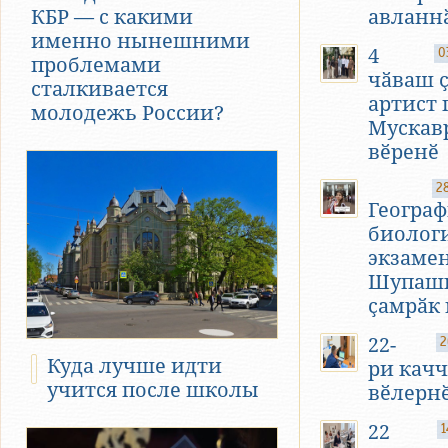
КБР — с какими
авланн
именно нынешними
4
0
проблемами
чӑваш 
сталкивается
артист
молодежь России?
Мускав
вӗренӗ
2
Геогра
биолог
экзаме
Шупашк
ҫамрӑк
22-
2
Куда лучше идти
ри кач
учится после школы
вӗлерн
22
1