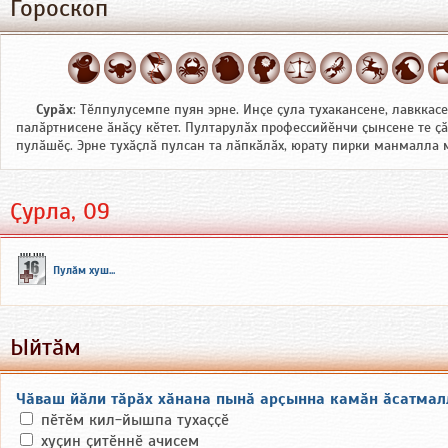
Гороскоп
Сурӑх
: Тӗлпулусемпе пуян эрне. Инҫе ҫула тухакансене, лавккас
палӑртнисене ӑнӑҫу кӗтет. Пултарулӑх профессийӗнчи ҫынсене те ҫ
пулӑшӗҫ. Эрне тухӑҫлӑ пулсан та лӑпкӑлӑх, юрату пирки манмалла 
Ҫурла, 09
Пулӑм хуш...
Ыйтӑм
Чӑваш йӑли тӑрӑх хӑнана пынӑ арҫынна камӑн ӑсатмал
пӗтӗм кил-йышпа тухаҫҫӗ
хуҫин ҫитӗннӗ ачисем