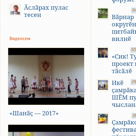
Ӑслӑрах пулас
0
тесен
Вӑрнар
округӗн
питбай
вилнӗ
Видеосем
03
«Сик! Т
проект 
тӑсӑлӗ
Икӗ
29
ҫамрӑк
ШӖМ пу
чыслан
«Шанӑҫ — 2017»
2
Ҫамрӑк
фестив