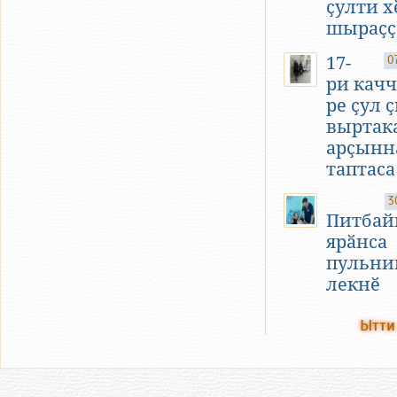
ҫулти х
шыраҫҫ
17-
0
ри качч
ре ҫул 
выртак
арҫынн
таптаса
3
Питбай
ярӑнса
пульни
лекнӗ
Ытти