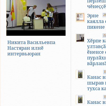
пӗрлеш
чӗнеҫҫӗ
Эрне
2
каялла 
пикене
2
Хӗрпе к
Никита Васильевпа
ултавҫӑ
Настяран илнӗ
ӗненсе
интервьюран
пурлӑх
вӑрлан
1
Канас 
шырав 
тухса к
1
Канас 