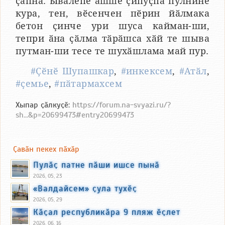
ҫапнӑ. Ывӑлӗпе ашшӗ ҫипуҫпа пулнине
кура, тен, вӗсенчен пӗрин йӑлмака
бетон ҫинче ури шуса кайман-ши,
тепри ӑна ҫӑлма тӑрӑшса хӑй те шыва
путман-ши тесе те шухӑшлама май пур.
#Ҫӗнӗ Шупашкар
,
#инкексем
,
#Атӑл
,
#ҫемье
,
#пӑтармахсем
Хыпар ҫӑлкуҫӗ:
https://forum.na-svyazi.ru/?
sh...&p=20699473#entry20699473
Ҫавӑн пекех пӑхӑр
Пулӑҫ патне пӑши ишсе пынӑ
2026, 05, 23
«Валдайсем» ҫула тухӗҫ
2026, 05, 29
Кӑҫал республикӑра 9 пляж ӗҫлет
2026, 06, 16