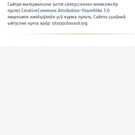
Сайтри материалсене (ытти ҫӑлкуҫсенчен илнисемсӗр
пуҫне)
CreativeCommons Attribution-ShareAlike 3.0
лицензипе килӗшӳллӗн усӑ курма пулать. Сайтпа ҫыхӑннӑ
ыйтусене кунта ярӑр: site(a)chuvash.org