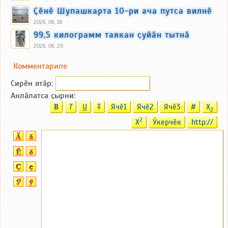
Ҫӗнӗ Шупашкарта 10-ри ача путса вилнӗ
2026, 06, 18
99,5 килограмм таякан ҫуйӑн тытнӑ
2026, 06, 20
Комментариле
Сирӗн ятӑp:
Анлӑлатса ҫырни:
B
T
U
T
Ячӗ1
Ячӗ2
Ячӗ3
#
X
2
2
X
Ӳкерчӗк
http://