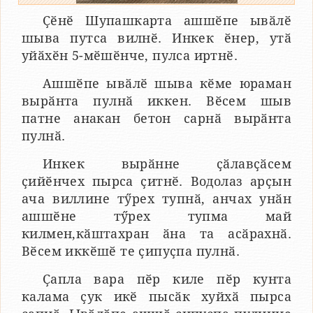
Ҫӗнӗ Шупашкарта ашшӗпе ывӑлӗ
шыва путса вилнӗ. Инкек ӗнер, утӑ
уйӑхӗн 5-мӗшӗнче, пулса иртнӗ.
Ашшӗпе ывӑлӗ шыва кӗме юраман
вырӑнта пулнӑ иккен. Вӗсем шыв
патне анакан бетон сарнӑ вырӑнта
пулнӑ.
Инкек вырӑнне ҫӑлавҫӑсем
ҫийӗнчех пырса ҫитнӗ. Водолаз арҫын
ача виллине тӳрех тупнӑ, анчах унӑн
ашшӗне тӳрех тупма май
килмен,кӑштахран ӑна та асӑрахнӑ.
Вӗсем иккӗшӗ те ҫипуҫпа пулнӑ.
Ҫапла вара пӗр киле пӗр кунта
калама ҫук икӗ пысӑк хуйхӑ пырса