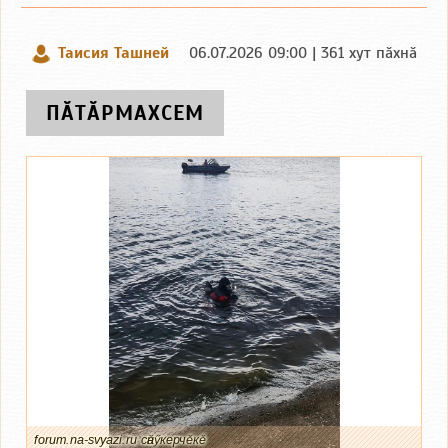
Таисия Ташней
06.07.2026 09:00 | 361 хут пӑхнӑ
ПӐТӐРМАХСЕМ
forum.na-svyazi.ru сӑнӳкерчӗкӗ