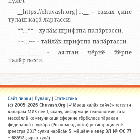
пулӗ).
__https://chuvash.org|...__ - сӑмах ҫине
тулаш каҫӑ лартасси.
**...** - хулӑм шрифтпа палӑртасси.
~~...~~ - тайлӑк шрифтпа палӑртасси.
___...___ - аялтан чӗрнӗ йӗрпе
палӑртасси.
Сайт пирки
|
Пулӑшу
|
Статистика
(c) 2005-2026 Chuvash.Org
| «Чӑваш халӑх сайчӗ» тетелти
кӑларӑм МИХ пек Ҫыхӑну, информаци технологийӗ тата
массӑллӑ коммуникаци сферине тӗрӗслесе тӑракан
федераллӑ служӑра (Роскомнадзорта) регистрациленӗ
(реестра 2017 ҫулхи нарӑсӑн 3-мӗшӗнче евӗр
ЭЛ № ФС 77
- 68592
ҫырса хунӑ).