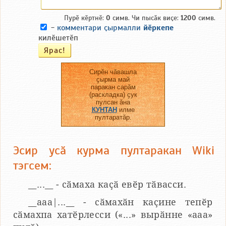
Пурӗ кӗртнӗ:
0
симв. Чи пысӑк виҫе:
1200
симв.
-
комментари ҫырмалли
йӗркепе
килӗшетӗп
Сирӗн чӑвашла
ҫырма май
паракан сарӑм
(раскладка) ҫук
пулсан ӑна
КУНТАН
илме
пултаратӑр.
Эсир усӑ курма пултаракан Wiki
тэгсем:
__...__ - сӑмаха каҫӑ евӗр тӑвасси.
__aaa|...__ - сӑмахӑн каҫине тепӗр
сӑмахпа хатӗрлесси («...» вырӑнне «ааа»