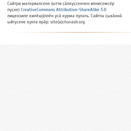
Сайтри материалсене (ытти ҫӑлкуҫсенчен илнисемсӗр
пуҫне)
CreativeCommons Attribution-ShareAlike 3.0
лицензипе килӗшӳллӗн усӑ курма пулать. Сайтпа ҫыхӑннӑ
ыйтусене кунта ярӑр: site(a)chuvash.org