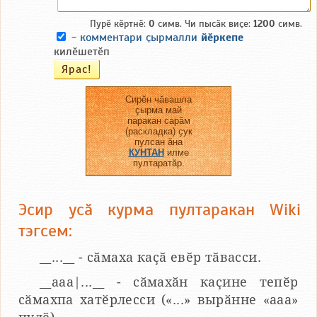
Пурӗ кӗртнӗ:
0
симв. Чи пысӑк виҫе:
1200
симв.
-
комментари ҫырмалли
йӗркепе
килӗшетӗп
Сирӗн чӑвашла
ҫырма май
паракан сарӑм
(раскладка) ҫук
пулсан ӑна
КУНТАН
илме
пултаратӑр.
Эсир усӑ курма пултаракан Wiki
тэгсем:
__...__ - сӑмаха каҫӑ евӗр тӑвасси.
__aaa|...__ - сӑмахӑн каҫине тепӗр
сӑмахпа хатӗрлесси («...» вырӑнне «ааа»