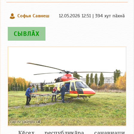
Софья Савнеш
12.05.2026 12:51 | 394 хут пӑхнӑ
СЫВЛӐХ
cap.ru сайтри сӑн
Кӗҫех республикӑра санавиаци