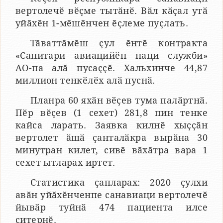
вертолечӗ вӗҫме тытӑнӗ. Вӑл кӑҫал утӑ
уйӑхӗн 1-мӗшӗнчен ӗҫлеме пуҫлать.
Тӑваттӑмӗш ҫул ӗнтӗ контракта
«Санитари авиацийӗн наци служби»
АО-па алӑ пусаҫҫӗ. Хальхинче 44,87
миллион тенкӗлӗх алӑ пуснӑ.
Планра 60 яхӑн вӗҫев тума палӑртнӑ.
Пӗр вӗҫев (1 сехет) 281,8 пин тенке
кайса ларать. Заявка килнӗ хыҫҫӑн
вертолет ӑшӑ ҫанталӑкра вырӑна 30
минутран килет, сивӗ вӑхӑтра вара 1
сехет ытларах иртет.
Статистика ҫапларах: 2020 ҫулхи
авӑн уйӑхӗнченпе санавиаци вертолечӗ
йывӑр туйнӑ 474 пациента илсе
ҫитернӗ.