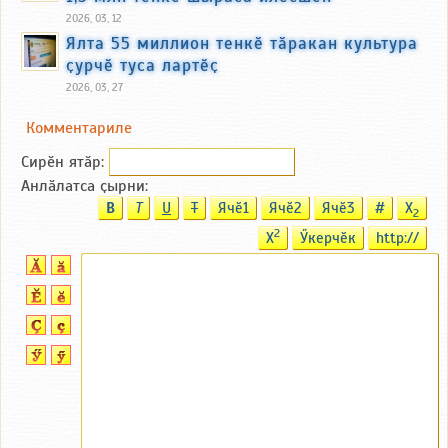
2026, 03, 12
Ялта 55 миллион тенкӗ тӑракан культура
ҫурчӗ туса лартӗҫ
2026, 03, 27
Комментариле
Сирӗн ятӑp:
Анлӑлатса ҫырни:
B
T
U
T
Ячӗ1
Ячӗ2
Ячӗ3
#
X
2
2
X
Ӳкерчӗк
http://