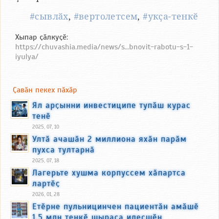
#сывлӑх
,
#вертолетсем
,
#укҫа-тенкӗ
Хыпар ҫӑлкуҫӗ:
https://chuvashia.media/news/s...bnovit-rabotu-s-1-
iyulya/
Ҫавӑн пекех пӑхӑр
Ял арҫынни инвестиципе тупӑш курас
тенӗ
2025, 07, 10
Ултӑ ачашӑн 2 миллиона яхӑн парӑм
пухса тултарнӑ
2025, 07, 18
Лагерьте хушма корпуссем хӑпартса
лартӗҫ
2026, 01, 28
Етӗрне пульницинчен пациентӑн амӑшӗ
1,5 млн тенкӗ шыраса илесшӗн