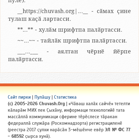
пулӗ).
__https://chuvash.org|...__ - сӑмах ҫине
тулаш каҫӑ лартасси.
**...** - хулӑм шрифтпа палӑртасси.
~~...~~ - тайлӑк шрифтпа палӑртасси.
___...___ - аялтан чӗрнӗ йӗрпе
палӑртасси.
Сайт пирки
|
Пулӑшу
|
Статистика
(c) 2005-2026 Chuvash.Org
| «Чӑваш халӑх сайчӗ» тетелти
кӑларӑм МИХ пек Ҫыхӑну, информаци технологийӗ тата
массӑллӑ коммуникаци сферине тӗрӗслесе тӑракан
федераллӑ служӑра (Роскомнадзорта) регистрациленӗ
(реестра 2017 ҫулхи нарӑсӑн 3-мӗшӗнче евӗр
ЭЛ № ФС 77
- 68592
ҫырса хунӑ).