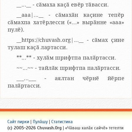
__...__ - сӑмаха каҫӑ евӗр тӑвасси.
__aaa|...__ - сӑмахӑн каҫине тепӗр
сӑмахпа хатӗрлесси («...» вырӑнне «ааа»
пулӗ).
__https://chuvash.org|...__ - сӑмах ҫине
тулаш каҫӑ лартасси.
**...** - хулӑм шрифтпа палӑртасси.
~~...~~ - тайлӑк шрифтпа палӑртасси.
___...___ - аялтан чӗрнӗ йӗрпе
палӑртасси.
Сайт пирки
|
Пулӑшу
|
Статистика
(c) 2005-2026 Chuvash.Org
| «Чӑваш халӑх сайчӗ» тетелти