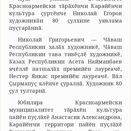
Красноармейски тӑрӑхӗнчи Карайӗнчи
культура ҫуртӗнче Николай Егоров
художникӑн 80 ҫулхине уявлама
пуҫтарӑннӑ.
Николай Григорьевич — Чӑваш
Республикин халӑх художникӗ, Чӑваш
Республикин тава тивӗҫлӗ художникӗ,
Казах Республикин Асета Найманбаев
ячӗллӗ патшалӑх премийӗн лауреачӗ,
Нестер Янкас премийӗн лауреачӗ. Вӑл
Ҫырмапуҫ ялӗнче ҫуралнӑ. Художник 80
ҫул тултарнӑ.
Юбиляра Красноармейски
муниципалитет тӑрӑхӗн культура
пайӗн пуҫлӑхӗ Анастасия Александрова,
Карайӗнчи территори пайӗн пуҫлӑхӗ