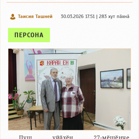
Таисия Ташней
30.03.2026 17:51 | 283 хут пӑхнӑ
ПЕРСОНА
Пуш уйӑхӗн 27-мӗшӗнче