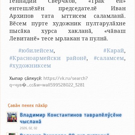
Геннадий Сверчков, «Трак ен»
ентешлӗхӗн председателӗ Иван
Архипов тата ыттисем саламланӑ.
Вӗсем пурте художник пултарулӑхне
пысӑка хурса хакланӑ, «чӑваш
Левитанӗ» тесе ырлакан та пулнӑ.
#юбилейсем
,
#Карай
,
#Красноармейски районӗ
,
#саламсем
,
#художниксем
Хыпар ҫӑлкуҫӗ:
https://vk.ru/search?
q=чув�...сс&w=wall599528022_3281
Ҫавӑн пекех пӑхӑр
Владимир Константинов таврапӗлӳҫӗне
чысланӑ
2026, 02, 02