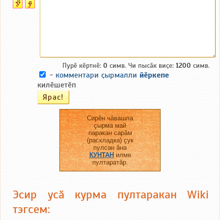
Пурӗ кӗртнӗ:
0
симв. Чи пысӑк виҫе:
1200
симв.
-
комментари ҫырмалли
йӗркепе
килӗшетӗп
Сирӗн чӑвашла
ҫырма май
паракан сарӑм
(раскладка) ҫук
пулсан ӑна
КУНТАН
илме
пултаратӑр.
Эсир усӑ курма пултаракан Wiki
тэгсем: