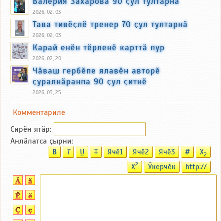
Валерия Захарова 90 ҫул тултарнӑ
2026, 02, 03
Тава тивӗҫлӗ тренер 70 ҫул тултарнӑ
2026, 02, 03
Карай енӗн тӗрленӗ карттӑ пур
2026, 02, 20
Чӑваш гербӗпе ялавӗн авторӗ
ҫуралнӑранпа 90 ҫул ҫитнӗ
2026, 03, 25
Комментариле
Сирӗн ятӑp:
Анлӑлатса ҫырни:
B
T
U
T
Ячӗ1
Ячӗ2
Ячӗ3
#
X
2
2
X
Ӳкерчӗк
http://