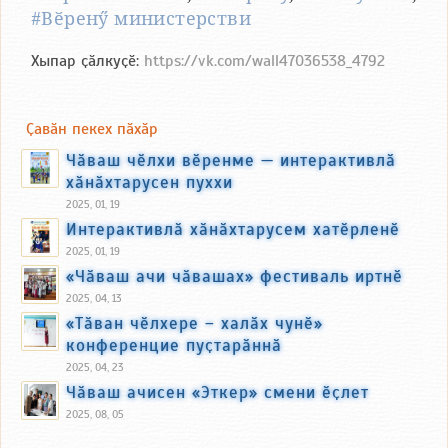
#Вӗренӳ министерстви
Хыпар ҫӑлкуҫӗ:
https://vk.com/wall47036538_4792
Ҫавӑн пекех пӑхӑр
Чӑваш чӗлхи вӗренме — интерактивлӑ
хӑнӑхтарусен пуххи
2025, 01, 19
Интерактивлӑ хӑнӑхтарусем хатӗрленӗ
2025, 01, 19
«Чӑваш ачи чӑвашах» фестиваль иртнӗ
2025, 04, 13
«Тӑван чӗлхере – халӑх чунӗ»
конференцие пуҫтарӑннӑ
2025, 04, 23
Чӑваш ачисен «Эткер» смени ӗҫлет
2025, 08, 05