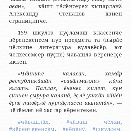
аван
», — кӑшт тӗлӗнсерех хыпарланӑ
Александр Степанов хӑйӗн
страницинче.
159 шкулта пуҫламӑш классенче
вӗренекенсем пур предмета та (вырӑс
чӗлхипе литература вулавӗсӗр, ют
чӗлхесемсӗр пуҫне) чӑвашла вӗренеҫҫӗ
иккен.
«
Чӑннипе каласан, хамӑр
республикӑшӑн «савӑнмалли» кӑна
юлать. Паллах, ӗненес килет, кун
ҫинчен ҫырура каланӑ, ӗҫлӗ ушкӑн хӑйӗн
ӗҫне тивӗҫлӗ пурнӑҫласса шанатӑп
», —
пӗтӗмлетнӗ хастар вӗрентекен.
#чӑвашлӑх
,
#чӑваш чӗлхи
,
#вӗрентекенсем
,
#вӗренӳ
,
#шкулсем
,