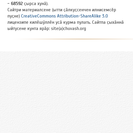
- 68592
ҫырса хунӑ).
Сайтри материалсене (ытти ҫӑлкуҫсенчен илнисемсӗр
пуҫне)
CreativeCommons Attribution-ShareAlike 3.0
лицензипе килӗшӳллӗн усӑ курма пулать. Сайтпа ҫыхӑннӑ
ыйтусене кунта ярӑр: site(a)chuvash.org