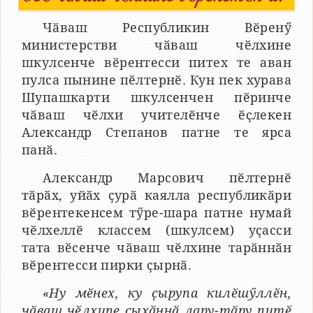
Чӑваш Республикин Вӗренӳ
министерстви чӑваш чӗлхине
шкулсенче вӗрентесси питех те аван
пулса пынине пӗлтернӗ. Кун пек хурава
Шупашкарти шкулсенчен пӗринче
чӑваш чӗлхи учителӗнче ӗҫлекен
Александр Степанов патне те ярса
панӑ.
Александр Марсович пӗлтернӗ
тӑрӑх, уйӑх ҫурӑ каялла республикӑри
вӗрентекенсем тӳре-шара патне нумай
чӗлхеллӗ классем (шкулсем) уҫасси
тата вӗсенче чӑваш чӗлхине тарӑннӑн
вӗрентесси пирки ҫырнӑ.
«
Ну мӗнех, ку ҫырупа килӗшӳллӗн,
чӑваш чӗлхипе ҫыхӑннӑ лару-тӑру питӗ