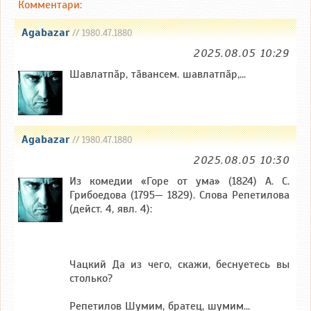
Комментари:
Agabazar
// 1980.47.1880
2025.08.05 10:29
Шавлатпăр, тăвансем. шавлатпăр,...
Agabazar
// 1980.47.1880
2025.08.05 10:30
Из комедии «Горе от ума» (1824) А. С.
Грибоедова (1795— 1829). Слова Репетилова
(дейст. 4, явл. 4):
Чацкий Да из чего, скажи, беснуетесь вы
столько?
Репетилов Шумим, братец, шумим...