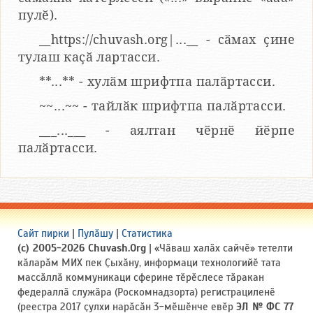
пулӗ).
__https://chuvash.org|...__ - сӑмах ҫине
тулаш каҫӑ лартасси.
**...** - хулӑм шрифтпа палӑртасси.
~~...~~ - тайлӑк шрифтпа палӑртасси.
___...___ - аялтан чӗрнӗ йӗрпе
палӑртасси.
Сайт пирки
|
Пулӑшу
|
Статистика
(c) 2005-2026 Chuvash.Org
| «Чӑваш халӑх сайчӗ» тетелти
кӑларӑм МИХ пек Ҫыхӑну, информаци технологийӗ тата
массӑллӑ коммуникаци сферине тӗрӗслесе тӑракан
федераллӑ служӑра (Роскомнадзорта) регистрациленӗ
(реестра 2017 ҫулхи нарӑсӑн 3-мӗшӗнче евӗр
ЭЛ № ФС 77