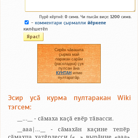
Пурӗ кӗртнӗ:
0
симв. Чи пысӑк виҫе:
1200
симв.
-
комментари ҫырмалли
йӗркепе
килӗшетӗп
Сирӗн чӑвашла
ҫырма май
паракан сарӑм
(раскладка) ҫук
пулсан ӑна
КУНТАН
илме
пултаратӑр.
Эсир усӑ курма пултаракан Wiki
тэгсем:
__...__ - сӑмаха каҫӑ евӗр тӑвасси.
__aaa|...__ - сӑмахӑн каҫине тепӗр
сӑмахпа хатӗрлесси («...» вырӑнне «ааа»