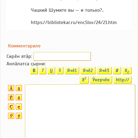
Чацкий Шумите вы — и только?..
https://bibliotekar.ru/encSlov/24/21.htm
Комментариле
Сирӗн ятӑp:
Анлӑлатса ҫырни:
B
T
U
T
Ячӗ1
Ячӗ2
Ячӗ3
#
X
2
2
X
Ӳкерчӗк
http://