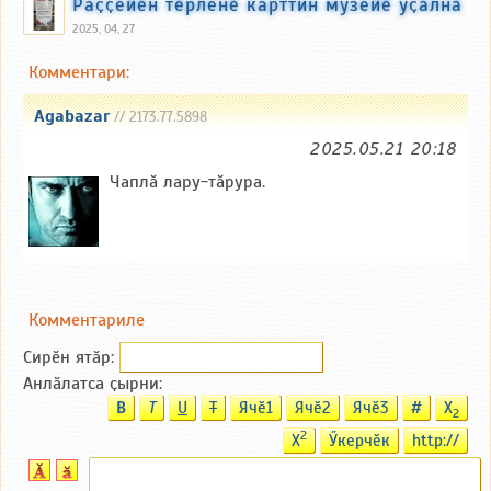
Раҫҫейӗн тӗрленӗ карттин музейӗ уҫӑлнӑ
2025, 04, 27
Комментари:
Agabazar
// 2173.77.5898
2025.05.21 20:18
Чаплă лару-тăрура.
Комментариле
Сирӗн ятӑp:
Анлӑлатса ҫырни:
B
T
U
T
Ячӗ1
Ячӗ2
Ячӗ3
#
X
2
2
X
Ӳкерчӗк
http://