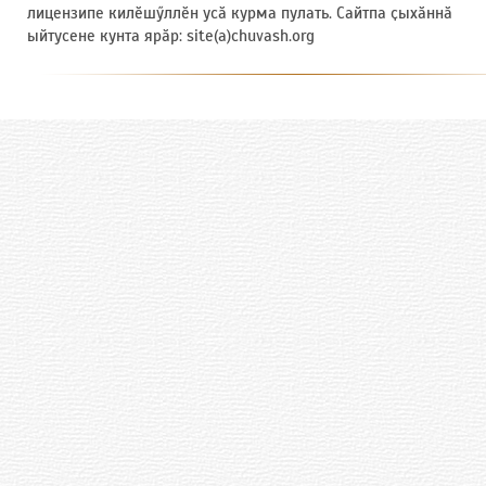
лицензипе килӗшӳллӗн усӑ курма пулать. Сайтпа ҫыхӑннӑ
ыйтусене кунта ярӑр: site(a)chuvash.org