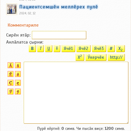
Пациентсемшӗн меллӗрех пулӗ
2024, 02, 12
Комментариле
Сирӗн ятӑp:
Анлӑлатса ҫырни:
B
T
U
T
Ячӗ1
Ячӗ2
Ячӗ3
#
X
2
2
X
Ӳкерчӗк
http://
Пурӗ кӗртнӗ:
0
симв. Чи пысӑк виҫе:
1200
симв.