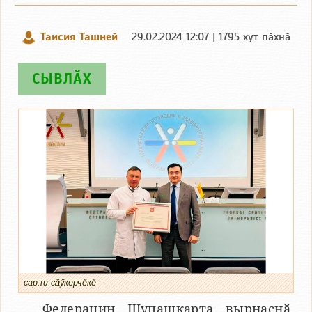
Таисия Ташней
29.02.2024 12:07 | 1795 хут пӑхнӑ
СЫВЛӐХ
cap.ru сӑнӳкерчӗкӗ
Федерацин Шупашкарта вырнаҫнӑ