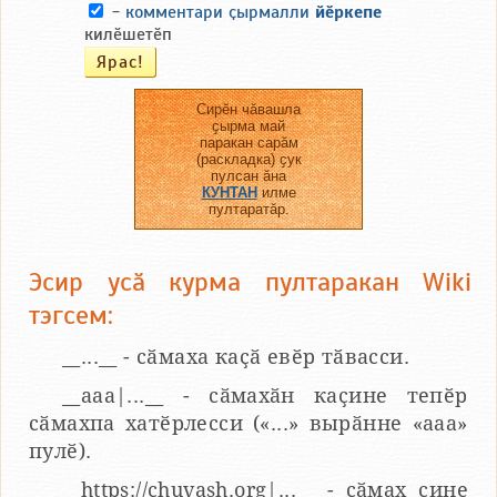
-
комментари ҫырмалли
йӗркепе
килӗшетӗп
Сирӗн чӑвашла
ҫырма май
паракан сарӑм
(раскладка) ҫук
пулсан ӑна
КУНТАН
илме
пултаратӑр.
Эсир усӑ курма пултаракан Wiki
тэгсем:
__...__ - сӑмаха каҫӑ евӗр тӑвасси.
__aaa|...__ - сӑмахӑн каҫине тепӗр
сӑмахпа хатӗрлесси («...» вырӑнне «ааа»
пулӗ).
__https://chuvash.org|...__ - сӑмах ҫине