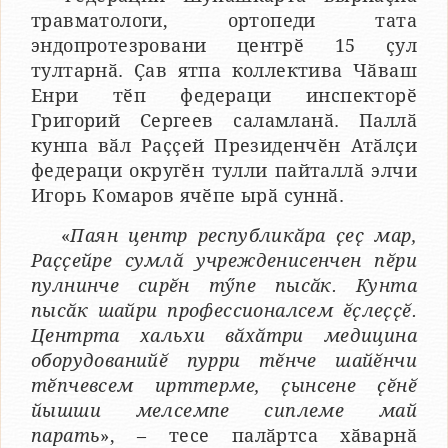
травматологи, ортопеди тата
эндопротезровани центрӗ 15 ҫул
тултарнӑ. Ҫав ятпа коллектива Чӑваш
Енри тӗп федераци инспекторӗ
Григорий Сергеев саламланӑ. Паллӑ
кунпа вӑл Раҫҫей Президенчӗн Атӑлҫи
федераци округӗн тулли пайталлӑ элчи
Игорь Комаров ячӗпе ырӑ суннӑ.
«
Паян центр республикӑра ҫеҫ мар,
Раҫҫейре сумлӑ учрежденисенчен пӗри
пулнинче сирӗн тӳпе пысӑк. Кунта
пысӑк шайри профессионалсем ӗҫлеҫҫӗ.
Центрта хальхи вӑхӑтри медицина
оборудованийӗ пурри тӗнче шайӗнчи
тӗпчевсем ирттерме, ҫынсене ҫӗнӗ
йышши мелсемпе сиплеме май
парать
», – тесе палӑртса хӑварнӑ