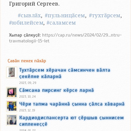
Григорий Сергеев.
#сывлӑх
,
#пульницӑсем
,
#тухтӑрсем
,
#юбилейсем
,
#саламсем
Хыпар ҫӑлкуҫӗ:
https://cap.ru/news/2024/02/29...ntru-
travmatologii-15-let
Ҫавӑн пекех пӑхӑр
Тухтӑрсем хӗрачан сӑмсинчен вӑлта
ҫекӗлне кӑларнӑ
2023, 09, 29
Сӑмсана пирсинг кӗрсе ларнӑ
2023, 10, 24
Чӗри тапма чарӑннӑ ҫынна ҫӑлса хӑварнӑ
2023, 12, 19
Кардиодиспансерта ют ҫӗршыв ҫыннисем
сипленеҫҫӗ
2024, 01, 22