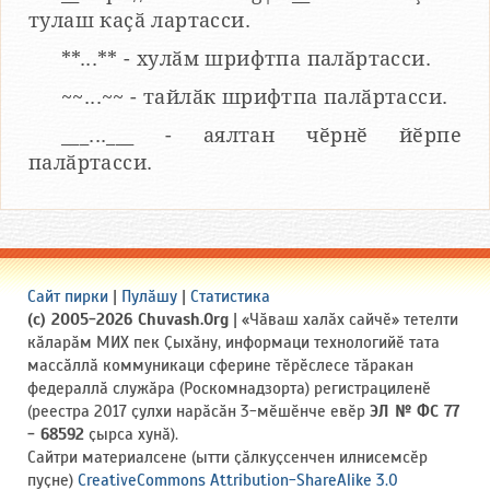
тулаш каҫӑ лартасси.
**...** - хулӑм шрифтпа палӑртасси.
~~...~~ - тайлӑк шрифтпа палӑртасси.
___...___ - аялтан чӗрнӗ йӗрпе
палӑртасси.
Сайт пирки
|
Пулӑшу
|
Статистика
(c) 2005-2026 Chuvash.Org
| «Чӑваш халӑх сайчӗ» тетелти
кӑларӑм МИХ пек Ҫыхӑну, информаци технологийӗ тата
массӑллӑ коммуникаци сферине тӗрӗслесе тӑракан
федераллӑ служӑра (Роскомнадзорта) регистрациленӗ
(реестра 2017 ҫулхи нарӑсӑн 3-мӗшӗнче евӗр
ЭЛ № ФС 77
- 68592
ҫырса хунӑ).
Сайтри материалсене (ытти ҫӑлкуҫсенчен илнисемсӗр
пуҫне)
CreativeCommons Attribution-ShareAlike 3.0