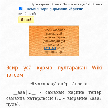
Пурӗ кӗртнӗ:
0
симв. Чи пысӑк виҫе:
1200
симв.
-
комментари ҫырмалли
йӗркепе
килӗшетӗп
Сирӗн чӑвашла
ҫырма май
паракан сарӑм
(раскладка) ҫук
пулсан ӑна
КУНТАН
илме
пултаратӑр.
Эсир усӑ курма пултаракан Wiki
тэгсем:
__...__ - сӑмаха каҫӑ евӗр тӑвасси.
__aaa|...__ - сӑмахӑн каҫине тепӗр
сӑмахпа хатӗрлесси («...» вырӑнне «ааа»
пулӗ).