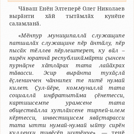
Чӑваш Енӗн Элтеперӗ Олег Николаев
вырӑнти хӑй тытӑмлӑх кунӗпе
саламланӑ.
«
Мӗнпур муниципаллӑ служащипе
патшалӑх служащине пӗр ӑнтӑлу, пӗр
пысӑк тӗллев пӗрлештерет, ку вӑл –
пирӗн юратнӑ республикӑмӑрти ҫынсен
пурнӑҫне хӑтлӑрах тата лайӑхрах
тӑвасси. Эсир вырӑнта тухӑҫлӑ
ӗҫленинчен чӑннипех те питӗ нумай
килет. Ҫул-йӗре, коммуналлӑ тата
социаллӑ инфратытӑма ҫӗнетесси,
картишсемпе урамсене тата
обществӑлла хутлӑхсене тирпей-илем
кӗртесси, инвестицисем явӑҫтарасси
тата ытти нумай-нумай ыйту сирӗн
кулленхи тивӗҫӗр шутӗнче
», — тенӗ