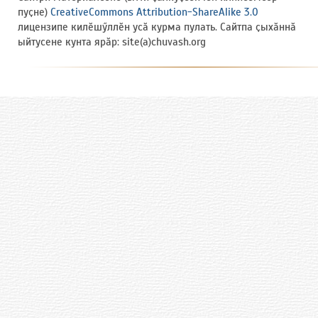
пуҫне)
CreativeCommons Attribution-ShareAlike 3.0
лицензипе килӗшӳллӗн усӑ курма пулать. Сайтпа ҫыхӑннӑ
ыйтусене кунта ярӑр: site(a)chuvash.org