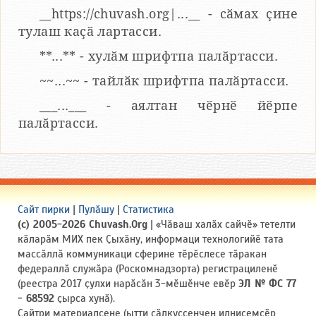
__https://chuvash.org|...__ - сӑмах ҫине
тулаш каҫӑ лартасси.
**...** - хулӑм шрифтпа палӑртасси.
~~...~~ - тайлӑк шрифтпа палӑртасси.
___...___ - аялтан чӗрнӗ йӗрпе
палӑртасси.
Сайт пирки
|
Пулӑшу
|
Статистика
(c) 2005-2026 Chuvash.Org
| «Чӑваш халӑх сайчӗ» тетелти
кӑларӑм МИХ пек Ҫыхӑну, информаци технологийӗ тата
массӑллӑ коммуникаци сферине тӗрӗслесе тӑракан
федераллӑ служӑра (Роскомнадзорта) регистрациленӗ
(реестра 2017 ҫулхи нарӑсӑн 3-мӗшӗнче евӗр
ЭЛ № ФС 77
- 68592
ҫырса хунӑ).
Сайтри материалсене (ытти ҫӑлкуҫсенчен илнисемсӗр