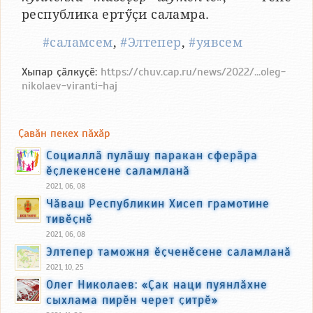
республика ертӳҫи саламра.
#саламсем
,
#Элтепер
,
#уявсем
Хыпар ҫӑлкуҫӗ:
https://chuv.cap.ru/news/2022/...oleg-
nikolaev-viranti-haj
Ҫавӑн пекех пӑхӑр
Социаллӑ пулӑшу паракан сферӑра
ӗҫлекенсене саламланӑ
2021, 06, 08
Чӑваш Республикин Хисеп грамотине
тивӗҫнӗ
2021, 06, 08
Элтепер таможня ӗҫченӗсене саламланӑ
2021, 10, 25
Олег Николаев: «Ҫак наци пуянлӑхне
сыхлама пирӗн черет ҫитрӗ»