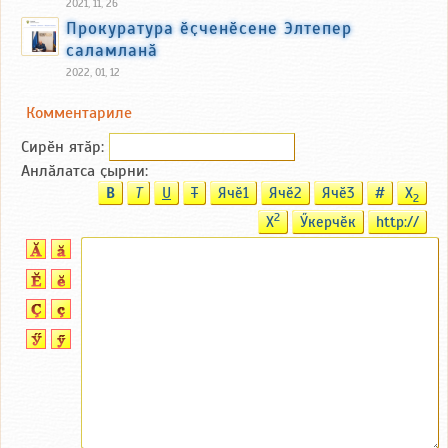
2021, 11, 26
Прокуратура ӗҫченӗсене Элтепер
саламланӑ
2022, 01, 12
Комментариле
Сирӗн ятӑp:
Анлӑлатса ҫырни:
B
T
U
T
Ячӗ1
Ячӗ2
Ячӗ3
#
X
2
2
X
Ӳкерчӗк
http://