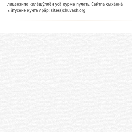
лицензипе килӗшӳллӗн усӑ курма пулать. Сайтпа ҫыхӑннӑ
ыйтусене кунта ярӑр: site(a)chuvash.org