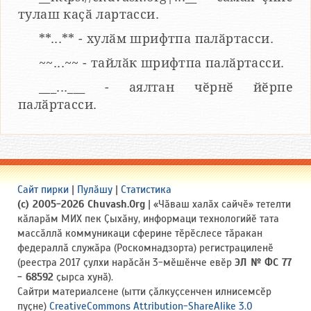
тулаш каҫӑ лартасси.
**...** - хулӑм шрифтпа палӑртасси.
~~...~~ - тайлӑк шрифтпа палӑртасси.
___...___ - аялтан чӗрнӗ йӗрпе
палӑртасси.
Сайт пирки
|
Пулӑшу
|
Статистика
(c) 2005-2026 Chuvash.Org
| «Чӑваш халӑх сайчӗ» тетелти
кӑларӑм МИХ пек Ҫыхӑну, информаци технологийӗ тата
массӑллӑ коммуникаци сферине тӗрӗслесе тӑракан
федераллӑ служӑра (Роскомнадзорта) регистрациленӗ
(реестра 2017 ҫулхи нарӑсӑн 3-мӗшӗнче евӗр
ЭЛ № ФС 77
- 68592
ҫырса хунӑ).
Сайтри материалсене (ытти ҫӑлкуҫсенчен илнисемсӗр
пуҫне)
CreativeCommons Attribution-ShareAlike 3.0