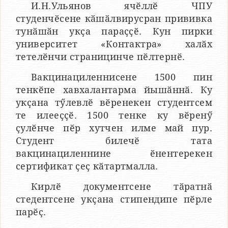
И.Н.Ульянов ячӗллӗ ЧПУ
студенчӗсене кӑшӑлвирусран прививка
тунӑшӑн укҫа параҫҫӗ. Кун пирки
университет «Контактра» халӑх
тетелӗнчи страницинче пӗлтернӗ.
Вакцинациленнисене 1500 пин
тенкӗпе хавхалантарма йышӑннӑ. Ку
укҫана тӳлевлӗ вӗренекен студентсем
те илееҫҫӗ. 1500 тенке ку вӗренӳ
ҫулӗнче пӗр хутчен илме май пур.
Студент билечӗ тата
вакцинациленнине ӗнентерекен
сертификат ҫеҫ кӑтартмалла.
Кирлӗ документсене тӑратнӑ
стедентсене укҫана стипендипе пӗрле
парӗҫ.