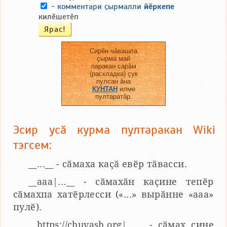
-
комментари ҫырмалли
йӗркепе
килӗшетӗп
Сирӗн чӑвашла
ҫырма май
паракан сарӑм
(раскладка) ҫук
пулсан ӑна
КУНТАН
илме
пултаратӑр.
Эсир усӑ курма пултаракан Wiki
тэгсем:
__...__ - сӑмаха каҫӑ евӗр тӑвасси.
__aaa|...__ - сӑмахӑн каҫине тепӗр
сӑмахпа хатӗрлесси («...» вырӑнне «ааа»
пулӗ).
__https://chuvash.org|...__ - сӑмах ҫине