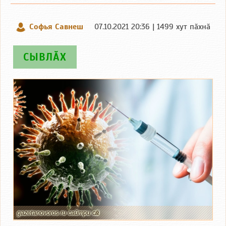
Софья Савнеш
07.10.2021 20:36 | 1499 хут пӑхнӑ
СЫВЛӐХ
gazetanovoros.ru сайтри сӑн