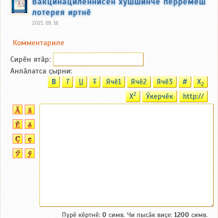
Вакцинациленнисен хушшинче пӗрремӗш
лотерея иртнӗ
2021, 09, 16
Комментариле
Сирӗн ятӑp:
Анлӑлатса ҫырни:
B
T
U
T
Ячӗ1
Ячӗ2
Ячӗ3
#
X
2
2
X
Ӳкерчӗк
http://
Пурӗ кӗртнӗ:
0
симв. Чи пысӑк виҫе:
1200
симв.