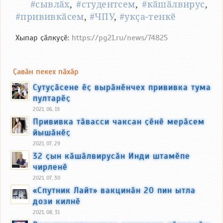
#сывлӑх
,
#студентсем
,
#кӑшӑлвирус
,
#прививкӑсем
,
#ЧПУ
,
#укҫа-тенкӗ
Хыпар ҫӑлкуҫӗ:
https://pg21.ru/news/74825
Ҫавӑн пекех пӑхӑр
Сутуҫӑсене ӗҫ вырӑнӗнчех прививка тума
пултарӗҫ
2021, 06, 19
Прививка тӑвасси чаксан ҫӗнӗ мерӑсем
йышӑнӗҫ
2021, 07, 29
32 ҫын кӑшӑлвирусӑн Инди штамӗпе
чирленӗ
2021, 07, 30
«Спутник Лайт» вакцинӑн 20 пин ытла
дози килнӗ
2021, 08, 31