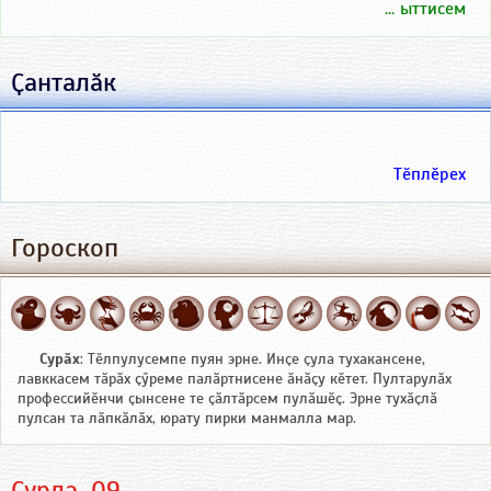
... ыттисем
Ҫанталӑк
Тӗплӗрех
Гороскоп
Сурӑх
: Тӗлпулусемпе пуян эрне. Инҫе ҫула тухакансене,
лавккасем тӑрӑх ҫӳреме палӑртнисене ӑнӑҫу кӗтет. Пултарулӑх
профессийӗнчи ҫынсене те ҫӑлтӑрсем пулӑшӗҫ. Эрне тухӑҫлӑ
пулсан та лӑпкӑлӑх, юрату пирки манмалла мар.
Ҫурла, 09