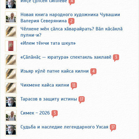
Инҫе ҫулсен сиплевӗ
4
Новая книга народного художника Чувашии
Валерия Северянина
2
Чӗлхене мӗн ҫӑлса хӑварайрать? Вӑл кӑсӑклӑ
пулни-и?
«Илем тӗнчи тата шкул»
«Ҫӑлӑнӑҫ — юратура» спектакль хаклавӗ
3
Изьяр кӳлӗ патне кайса килни
4
Чикмене кайса килни
11
Тарасов в защиту истины
17
Симек - 2026
3
Судьба и наследие легендарного Ухсая
17