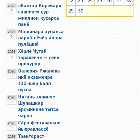
22
23
24
25
26
27
28
«Кӑнтӑр Корейӑри
2026
29
30
0
савнине» ҫур
миллион куҫарса
панӑ
Машинӑра хупӑнса
2026
0
ларнӑ пӗчӗк ачана
пулӑшнӑ
Хӗрлӗ Чутай
2026
0
тӑрӑхӗнче — ҫӗнӗ
прокурор
Валерия Ржанова
2026
0
икӗ экзаменра
100-шер балл
пухнӑ
Нягань хулинче
2026
0
Шупашкар
арҫыннине тытса
чарнӑ
Сӑра фестивальне
2026
0
йыхравлаҫҫӗ
Тракторист-
2026