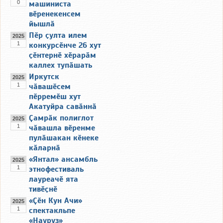
0
машиниста
вӗренекенсем
йышлӑ
Пӗр ҫулта илем
2025
1
конкурсӗнче 26 хут
ҫӗнтернӗ хӗрарӑм
каллех тупӑшать
Иркутск
2025
1
чӑвашӗсем
пӗрремӗш хут
Акатуйра савӑннӑ
Ҫамрӑк полиглот
2025
1
чӑвашла вӗренме
пулӑшакан кӗнеке
кӑларнӑ
«Янтал» ансамбль
2025
1
этнофестиваль
лауреачӗ ята
тивӗҫнӗ
«Ҫӗн Кун Ачи»
2025
1
спектакльпе
«Науруз»