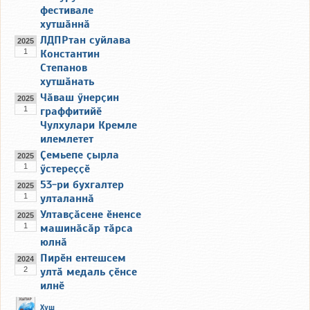
фестивале
хутшӑннӑ
ЛДПРтан суйлава
2025
1
Константин
Степанов
хутшӑнать
Чӑваш ӳнерҫин
2025
1
граффитийӗ
Чулхулари Кремле
илемлетет
Ҫемьепе ҫырла
2025
1
ӳстереҫҫӗ
53-ри бухгалтер
2025
1
улталаннӑ
Ултавҫӑсене ӗненсе
2025
1
машинӑсӑр тӑрса
юлнӑ
Пирӗн ентешсем
2024
2
ултӑ медаль ҫӗнсе
илнӗ
Хуш