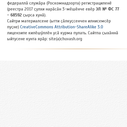
федераллӑ служӑра (Роскомнадзорта) регистрациленӗ
(реестра 2017 ҫулхи нарӑсӑн 3-мӗшӗнче евӗр
ЭЛ № ФС 77
- 68592
ҫырса хунӑ).
Сайтри материалсене (ытти ҫӑлкуҫсенчен илнисемсӗр
пуҫне)
CreativeCommons Attribution-ShareAlike 3.0
лицензипе килӗшӳллӗн усӑ курма пулать. Сайтпа ҫыхӑннӑ
ыйтусене кунта ярӑр: site(a)chuvash.org