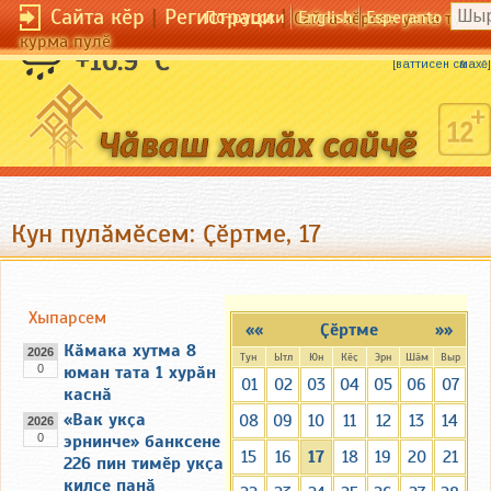
Сайта кӗр
|
Регистраци
|
По-русски
English
Esperanto
Сайта кӗрсен унпа тулли
курма пулӗ
Васкакан вакка сикнӗ тет.
+16.9 °C
[
ваттисен сӑмахӗ
]
Кун пулӑмӗсем: Ҫӗртме, 17
Хыпарсем
««
Ҫӗртме
»»
Кӑмака хутма 8
2026
Тун
Ытл
Юн
Кӗҫ
Эрн
Шӑм
Выр
0
юман тата 1 хурӑн
01
02
03
04
05
06
07
каснӑ
«Вак укҫа
08
09
10
11
12
13
14
2026
0
эрнинче» банксене
15
16
17
18
19
20
21
226 пин тимӗр укҫа
килсе панӑ