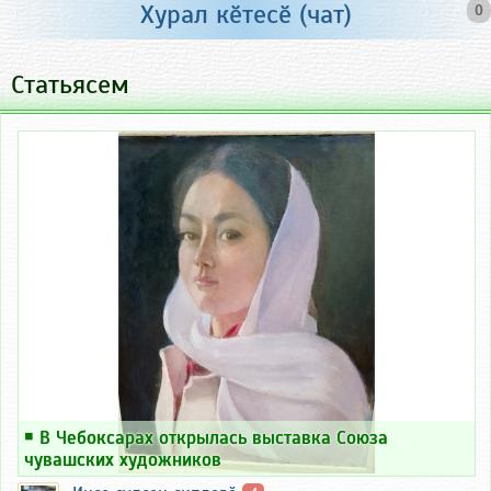
Хурал кӗтесӗ (чат)
0
Статьясем
￭
В Чебоксарах открылась выставка Союза
чувашских художников