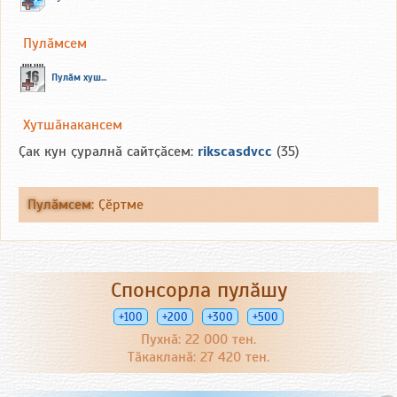
Пулӑмсем
Пулӑм хуш...
Хутшӑнакансем
Ҫак кун ҫуралнӑ сайтҫӑсем:
rikscasdvcc
(35)
Пулӑмсем
:
Ҫӗртме
Спонсорла пулӑшу
+100
+200
+300
+500
Пухнӑ: 22 000 тен.
Тӑкакланӑ: 27 420 тен.