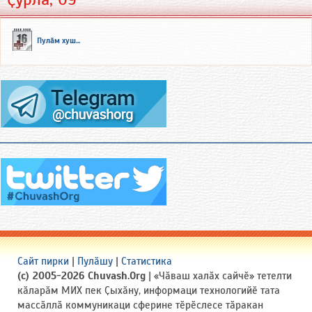
Пулӑм хуш...
Сайт пирки
|
Пулӑшу
|
Статистика
(c) 2005-2026 Chuvash.Org
| «Чӑваш халӑх сайчӗ» тетелти
кӑларӑм МИХ пек Ҫыхӑну, информаци технологийӗ тата
массӑллӑ коммуникаци сферине тӗрӗслесе тӑракан