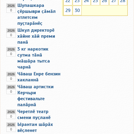
22
23
24
25
26
27
28
Шупашкара
2026
29
30
0
ҫӗршыври ҫӑмӑл
атлетсем
пуҫтарӑнӗҫ
Шкул директорӗ
2026
0
хӑйне хӑй преми
панӑ
3 кг наркотик
2026
0
сутма тӑнӑ
мӑшӑра тытса
чарнӑ
Чӑваш Енре бензин
2026
0
хакланнӑ
Чӑваш артистки
2026
0
Керчьри
фестивальте
палӑрнӑ
Черетлӗ театр
2026
0
смени пуҫланӗ
Ырантан шӑрӑх
2026
0
вӗҫленет