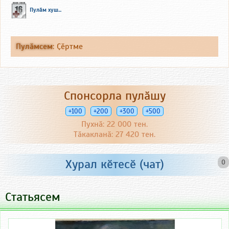
Пулӑм хуш...
Пулӑмсем
:
Ҫӗртме
Спонсорла пулӑшу
+100
+200
+300
+500
Пухнӑ: 22 000 тен.
Тӑкакланӑ: 27 420 тен.
Хурал кӗтесӗ (чат)
0
Статьясем