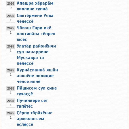
Апашра хӗрарӑм
2026
0
виллине тупнӑ
Сиктӗрмене Уява
2025
1
чӗнеҫҫӗ
Чӑваш Енри икӗ
2025
1
плотинӑна тӗпрен
юсӗҫ
Улатӑр районӗнчи
2025
1
ҫул начаррине
Мускавра та
пӗлеҫҫӗ
Курнӑҫланнӑ яшӑн
2025
1
ашшӗне полицие
чӗнсе илнӗ
Пӑшисем ҫул ҫине
2025
1
тухаҫҫӗ
Пучинкере сӗт
2025
1
типӗтӗҫ
Ҫӗрпу тӑрӑхӗнче
2025
1
археологсем
ӗҫлеҫҫӗ