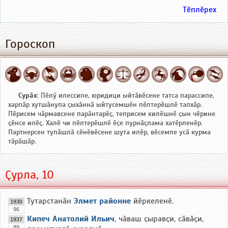
Тӗплӗрех
Гороскоп
Сурӑх
: Пӗлӳ илессипе, юридици ыйтӑвӗсене татса парассипе,
харпӑр хутшӑнупа ҫыхӑннӑ ыйтусемшӗн пӗлтерӗшлӗ тапхӑр.
Пӗрисем чӑрмавсене парӑнтарӗҫ, теприсем килӗшнӗ ҫын чӗрине
ҫӗнсе илӗҫ. Халӗ чи пӗлтерӗшлӗ ӗҫе пурнӑҫлама хатӗрленӗр.
Партнерсен тупӑшлӑ сӗнӗвӗсене шута илӗр, вӗсемпе усӑ курма
тӑрӑшӑр.
Ҫурла, 10
Тутарстанӑн
Элмет районне
йӗркеленӗ.
1930
96
Кипеч Анатолий Ильич
, чӑваш ҫыравҫи, сӑвӑҫи,
1937
89