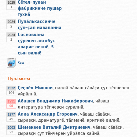
Сӗтел-пукан
2025
1
фабрикинче пушар
тухнӑ
Пупӑлькассинче
2024
2
ҫӳп-ҫап йӑваланнӑ
Сосновкӑна
2024
2
ҫӳрекен автобус
аварие лекнӗ, 3
ҫын вилнӗ
Хуш
Пулӑмсем
Ҫеҫпӗл Мишши
, паллӑ чӑваш сӑвӑҫи ҫут тӗнчерен
1922
104
уйрӑлнӑ.
Абашев Владимир Никифорович
, чӑваш
1931
95
литература тӗпчевҫи ҫуралнӑ.
Алка Александр Егорович
, чӑваш сӑвӑҫи,
1977
49
ҫыравҫи, драматургӗ, тӑлмачӗ, критикӗ вилнӗ.
Шемекеев Виталий Дмитриевич
, чӑваш сӑвӑҫи,
2003
23
ҫыравҫи ҫут тӗнчерен уйрӑлса кайнӑ.