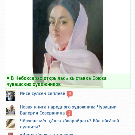
￭
В Чебоксарах открылась выставка Союза
чувашских художников
Инҫе ҫулсен сиплевӗ
4
Новая книга народного художника Чувашии
Валерия Северянина
2
Чӗлхене мӗн ҫӑлса хӑварайрать? Вӑл кӑсӑклӑ
пулни-и?
«Илем тӗнчи тата шкул»