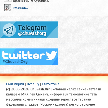
драматургӗ ҫуралнӑ.
Пулӑм хуш...
Сайт пирки
|
Пулӑшу
|
Статистика
(c) 2005-2026 Chuvash.Org
| «Чӑваш халӑх сайчӗ» тетелти
кӑларӑм МИХ пек Ҫыхӑну, информаци технологийӗ тата
массӑллӑ коммуникаци сферине тӗрӗслесе тӑракан
федераллӑ служӑра (Роскомнадзорта) регистрациленӗ