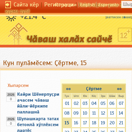
Сайта кӗр
|
Регистраци
|
По-русски
English
Esperanto
Сайта кӗрсен унпа тулли
курма пулӗ
Выльӑх-чӗрлӗх алла пӑхать.
+21.4 °C
[
ваттисен сӑмахӗ
]
Кун пулӑмӗсем: Ҫӗртме, 15
Хыпарсем
««
Ҫӗртме
»»
Кайри Шӗнерпуҫри
2026
Тун
Ытл
Юн
Кӗҫ
Эрн
Шӑм
Выр
0
ачасем чӑваш
01
02
03
04
05
06
07
йӑли-йӗркипе
паллашнӑ
08
09
10
11
12
13
14
Шупашкарта татах
2026
15
16
17
18
19
20
21
0
бетонлӑ хӳтлӗхсем
лартӗҫ