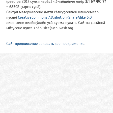
(реестра 2017 ҫулхи нарӑсӑн 3-мӗшӗнче евӗр
ЭЛ № ФС 77
- 68592
ҫырса хунӑ).
Сайтри материалсене (ытти ҫӑлкуҫсенчен илнисемсӗр
пуҫне)
CreativeCommons Attribution-ShareAlike 3.0
лицензипе килӗшӳллӗн усӑ курма пулать. Сайтпа ҫыхӑннӑ
ыйтусене кунта ярӑр: site(a)chuvash.org
Сайт продвижение заказать seo продвижение
.