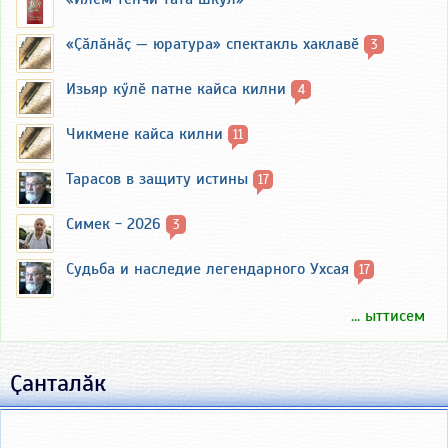
«Ҫӑлӑнӑҫ — юратура» спектакль хаклавӗ
3
Изьяр кӳлӗ патне кайса килни
4
Чикмене кайса килни
11
Тарасов в защиту истины
17
Симек - 2026
3
Судьба и наследие легендарного Ухсая
17
... ыттисем
Ҫанталӑк