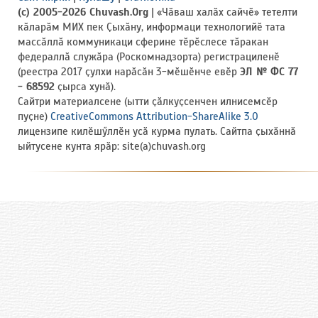
(c) 2005-2026 Chuvash.Org
| «Чӑваш халӑх сайчӗ» тетелти
кӑларӑм МИХ пек Ҫыхӑну, информаци технологийӗ тата
массӑллӑ коммуникаци сферине тӗрӗслесе тӑракан
федераллӑ служӑра (Роскомнадзорта) регистрациленӗ
(реестра 2017 ҫулхи нарӑсӑн 3-мӗшӗнче евӗр
ЭЛ № ФС 77
- 68592
ҫырса хунӑ).
Сайтри материалсене (ытти ҫӑлкуҫсенчен илнисемсӗр
пуҫне)
CreativeCommons Attribution-ShareAlike 3.0
лицензипе килӗшӳллӗн усӑ курма пулать. Сайтпа ҫыхӑннӑ
ыйтусене кунта ярӑр: site(a)chuvash.org