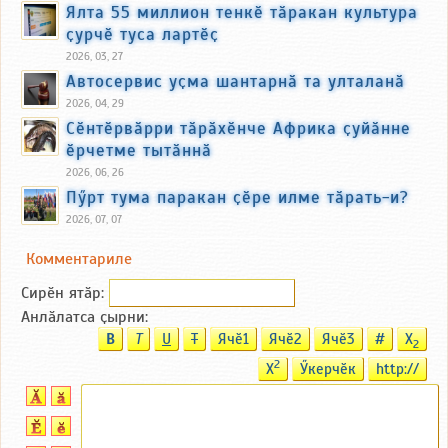
Ялта 55 миллион тенкӗ тӑракан культура
ҫурчӗ туса лартӗҫ
2026, 03, 27
Автосервис уҫма шантарнӑ та улталанӑ
2026, 04, 29
Сӗнтӗрвӑрри тӑрӑхӗнче Африка ҫуйӑнне
ӗрчетме тытӑннӑ
2026, 06, 26
Пӳрт тума паракан ҫӗре илме тӑрать-и?
2026, 07, 07
Комментариле
Сирӗн ятӑp:
Анлӑлатса ҫырни:
B
T
U
T
Ячӗ1
Ячӗ2
Ячӗ3
#
X
2
2
X
Ӳкерчӗк
http://