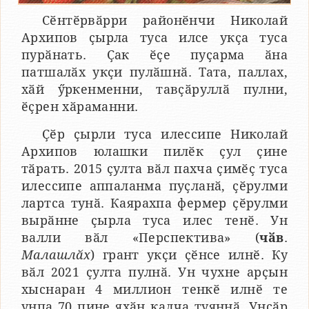
Сӗнтӗрвӑрри районӗнчи Николай
Архипов ҫырла туса илсе укҫа туса
пурӑнать. Ҫак ӗҫе пуҫарма ӑна
патшалӑх укҫи пулӑшнӑ. Тата, паллах,
хӑй ӳркенменни, тавҫӑруллӑ пулни,
ӗҫрен хӑраманни.
Ҫӗр ҫырли туса илессипе Николай
Архипов юлашки пилӗк ҫул ҫине
тӑрать. 2015 ҫулта вӑл пахча ҫимӗҫ туса
илессипе аппаланма пуҫланӑ, ҫӗрулми
лартса тунӑ. Каярахпа фермер ҫӗрулми
вырӑнне ҫырла туса илес тенӗ. Ун
валли вӑл «Перспектива» (
чӑв
.
Малашлӑх
) грант укҫи ҫӗнсе илнӗ. Ку
вӑл 2021 ҫулта пулнӑ. Ун чухне арҫын
хыснаран 4 миллион тенкӗ илнӗ те
унпа 70 пине яхӑн калча туяннӑ. Унсӑр