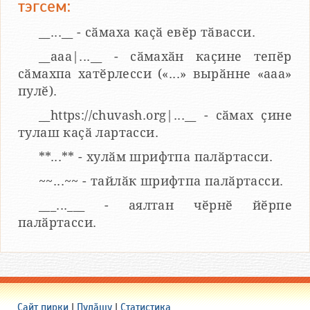
тэгсем:
__...__ - сӑмаха каҫӑ евӗр тӑвасси.
__aaa|...__ - сӑмахӑн каҫине тепӗр
сӑмахпа хатӗрлесси («...» вырӑнне «ааа»
пулӗ).
__https://chuvash.org|...__ - сӑмах ҫине
тулаш каҫӑ лартасси.
**...** - хулӑм шрифтпа палӑртасси.
~~...~~ - тайлӑк шрифтпа палӑртасси.
___...___ - аялтан чӗрнӗ йӗрпе
палӑртасси.
Сайт пирки
|
Пулӑшу
|
Статистика