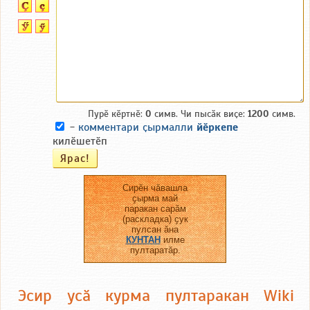
Пурӗ кӗртнӗ:
0
симв. Чи пысӑк виҫе:
1200
симв.
-
комментари ҫырмалли
йӗркепе
килӗшетӗп
Сирӗн чӑвашла
ҫырма май
паракан сарӑм
(раскладка) ҫук
пулсан ӑна
КУНТАН
илме
пултаратӑр.
Эсир усӑ курма пултаракан Wiki