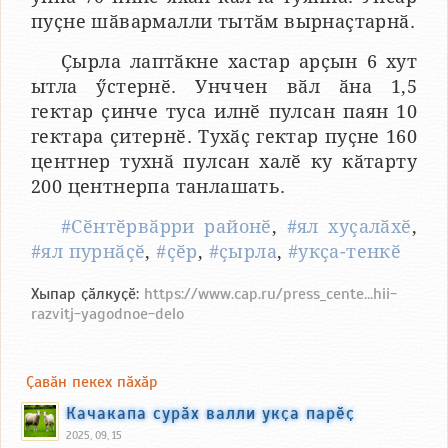
пуҫне шӑвармалли тытӑм вырнаҫтарнӑ.
Ҫырла лаптӑкне хастар арҫын 6 хут
ытла ӳстернӗ. Унччен вӑл ӑна 1,5
гектар ҫинче туса илнӗ пулсан паян 10
гектара ҫитернӗ. Тухӑҫ гектар пуҫне 160
центнер тухнӑ пулсан халӗ ку кӑтарту
200 центнерпа танлашать.
#Сӗнтӗрвӑрри районӗ
,
#ял хуҫалӑхӗ
,
#ял пурнӑҫӗ
,
#ҫӗр
,
#ҫырла
,
#укҫа-тенкӗ
Хыпар ҫӑлкуҫӗ:
https://www.cap.ru/press_cente...hii-
razvitj-yagodnoe-delo
Ҫавӑн пекех пӑхӑр
Качакапа сурӑх валли укҫа парӗҫ
2025, 09, 15