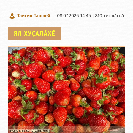
Таисия Ташней
08.07.2026 14:45 | 810 хут пӑхнӑ
ЯЛ ХУҪАЛӐХӖ
www.cap.ru сӑнӳкерчӗкӗ