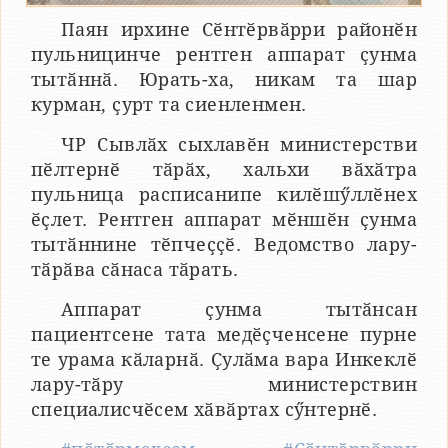
Паян ирхине Сӗнтӗрвӑрри районӗн
пульницинче рентген аппарат ҫунма
тытӑннӑ. Юрать-ха, никам та шар
курман, ҫурт та сиенленмен.
ЧР Сывлӑх сыхлавӗн министерстви
пӗлтернӗ тӑрӑх, хальхи вӑхӑтра
пульница расписанипе килӗшӳллӗнех
ӗҫлет. Рентген аппарат мӗншӗн ҫунма
тытӑннине тӗпчеҫҫӗ. Ведомство лару-
тӑрӑва сӑнаса тӑрать.
Аппарат ҫунма тытӑнсан
пациентсене тата медӗҫченсене пурне
те урама кӑларнӑ. Ҫулӑма вара Инкеклӗ
лару-тӑру министерствин
специалисчӗсем хӑвӑртах сӳнтернӗ.