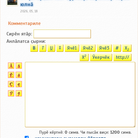
юлнӑ
2026, 05, 18
Комментариле
Сирӗн ятӑp:
Анлӑлатса ҫырни:
B
T
U
T
Ячӗ1
Ячӗ2
Ячӗ3
#
X
2
2
X
Ӳкерчӗк
http://
Пурӗ кӗртнӗ:
0
симв. Чи пысӑк виҫе:
1200
симв.