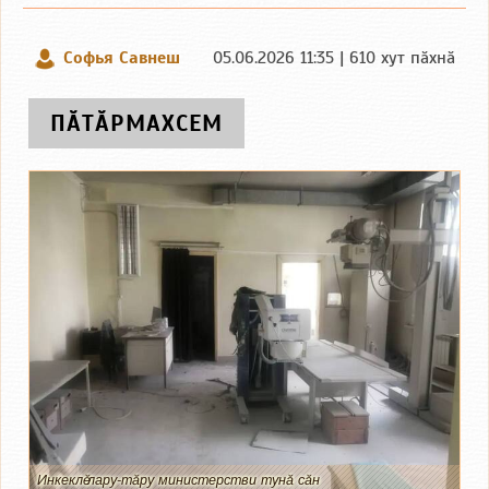
Софья Савнеш
05.06.2026 11:35 | 610 хут пӑхнӑ
ПӐТӐРМАХСЕМ
Инкеклӗ лару-тӑру министерстви тунӑ сӑн