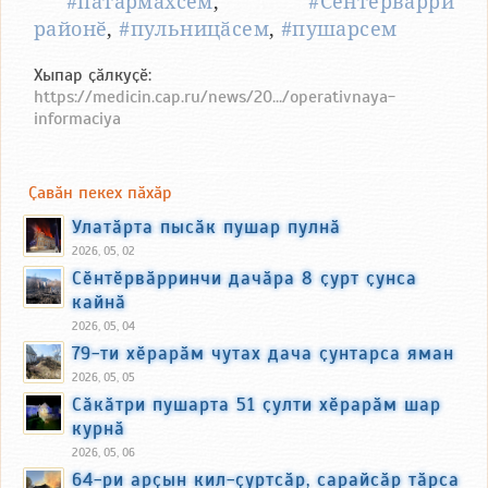
#пӑтӑрмахсем
,
#Сӗнтӗрвӑрри
районӗ
,
#пульницӑсем
,
#пушарсем
Хыпар ҫӑлкуҫӗ:
https://medicin.cap.ru/news/20.../operativnaya-
informaciya
Ҫавӑн пекех пӑхӑр
Улатӑрта пысӑк пушар пулнӑ
2026, 05, 02
Сӗнтӗрвӑрринчи дачӑра 8 ҫурт ҫунса
кайнӑ
2026, 05, 04
79-ти хӗрарӑм чутах дача ҫунтарса яман
2026, 05, 05
Сӑкӑтри пушарта 51 ҫулти хӗрарӑм шар
курнӑ
2026, 05, 06
64-ри арҫын кил-ҫуртсӑр, сарайсӑр тӑрса