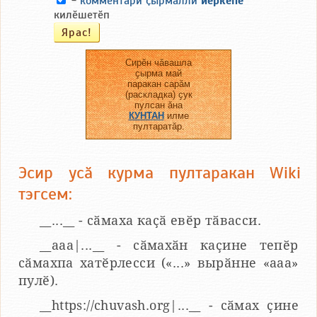
-
комментари ҫырмалли
йӗркепе
килӗшетӗп
Сирӗн чӑвашла
ҫырма май
паракан сарӑм
(раскладка) ҫук
пулсан ӑна
КУНТАН
илме
пултаратӑр.
Эсир усӑ курма пултаракан Wiki
тэгсем:
__...__ - сӑмаха каҫӑ евӗр тӑвасси.
__aaa|...__ - сӑмахӑн каҫине тепӗр
сӑмахпа хатӗрлесси («...» вырӑнне «ааа»
пулӗ).
__https://chuvash.org|...__ - сӑмах ҫине