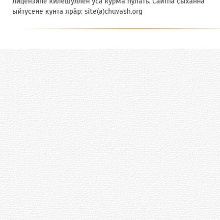
лицензипе килӗшӳллӗн усӑ курма пулать. Сайтпа ҫыхӑннӑ
ыйтусене кунта ярӑр: site(a)chuvash.org