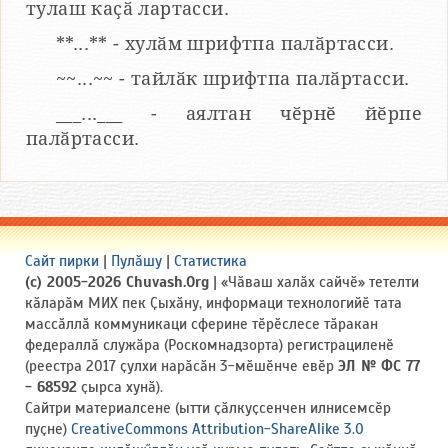
тулаш каҫӑ лартасси.
**...** - хулӑм шрифтпа палӑртасси.
~~...~~ - тайлӑк шрифтпа палӑртасси.
___...___ - аялтан чӗрнӗ йӗрпе
палӑртасси.
Сайт пирки
|
Пулӑшу
|
Статистика
(c) 2005-2026 Chuvash.Org
| «Чӑваш халӑх сайчӗ» тетелти
кӑларӑм МИХ пек Ҫыхӑну, информаци технологийӗ тата
массӑллӑ коммуникаци сферине тӗрӗслесе тӑракан
федераллӑ служӑра (Роскомнадзорта) регистрациленӗ
(реестра 2017 ҫулхи нарӑсӑн 3-мӗшӗнче евӗр
ЭЛ № ФС 77
- 68592
ҫырса хунӑ).
Сайтри материалсене (ытти ҫӑлкуҫсенчен илнисемсӗр
пуҫне)
CreativeCommons Attribution-ShareAlike 3.0