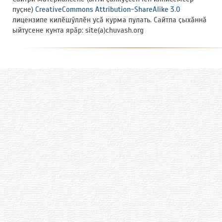
пуҫне)
CreativeCommons Attribution-ShareAlike 3.0
лицензипе килӗшӳллӗн усӑ курма пулать. Сайтпа ҫыхӑннӑ
ыйтусене кунта ярӑр: site(a)chuvash.org