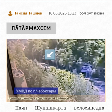
Таисия Ташней
18.05.2026 15:23 | 334 хут пӑхнӑ
ПӐТӐРМАХСЕМ
forum.zarulem.ws сайтран илнӗ сӑнӳкерчӗк
Паян Шупашкарта велосипедпа