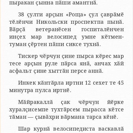
пыракан ҫынна пӑши амантнӑ.
38 ҫулти арҫын «Роща» ҫул ҫаврӑмӗ
тӗлӗнчи Никольски проспектпа пынӑ.
Вӑрҫӑ ветеранӗсен госпиталӗнчен
инҫех мар велосипед умне кӗтмен-
туман ҫӗртен пӑши сиксе тухнӑ.
Тискер чӗрчун ҫине пырса кӗрес мар
тесе арҫын руле пӑрса янӑ, анчах хӑй
асфальт ҫине хыттӑн персе аннӑ.
Инкек кӑнтӑрла иртни 12 сехет те 45
минутра пулса иртнӗ.
Мӑйракаллӑ ҫак чӗрчун йӗрке
хуралҫисемпе тухтӑрсем пырасса кӗтсе
тӑман — ҫывӑхри вӑрмана тарса кӗнӗ.
Шар курнӑ велосипедиста васкавлӑ