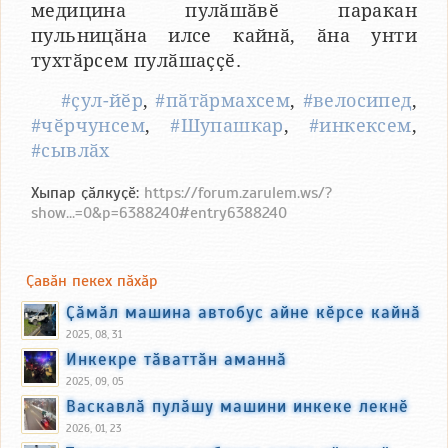
медицина пулӑшӑвӗ паракан
пульницӑна илсе кайнӑ, ӑна унти
тухтӑрсем пулӑшаҫҫӗ.
#ҫул-йӗр
,
#пӑтӑрмахсем
,
#велосипед
,
#чӗрчунсем
,
#Шупашкар
,
#инкексем
,
#сывлӑх
Хыпар ҫӑлкуҫӗ:
https://forum.zarulem.ws/?
show...=0&p=6388240#entry6388240
Ҫавӑн пекех пӑхӑр
Ҫӑмӑл машина автобус айне кӗрсе кайнӑ
2025, 08, 31
Инкекре тӑваттӑн аманнӑ
2025, 09, 05
Васкавлӑ пулӑшу машини инкеке лекнӗ
2026, 01, 23