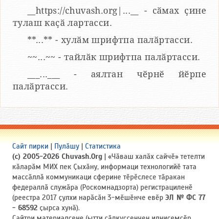
__https://chuvash.org|...__ - сӑмах ҫине
тулаш каҫӑ лартасси.
**...** - хулӑм шрифтпа палӑртасси.
~~...~~ - тайлӑк шрифтпа палӑртасси.
___...___ - аялтан чӗрнӗ йӗрпе
палӑртасси.
Сайт пирки
|
Пулӑшу
|
Статистика
(c) 2005-2026 Chuvash.Org
| «Чӑваш халӑх сайчӗ» тетелти
кӑларӑм МИХ пек Ҫыхӑну, информаци технологийӗ тата
массӑллӑ коммуникаци сферине тӗрӗслесе тӑракан
федераллӑ служӑра (Роскомнадзорта) регистрациленӗ
(реестра 2017 ҫулхи нарӑсӑн 3-мӗшӗнче евӗр
ЭЛ № ФС 77
- 68592
ҫырса хунӑ).
Сайтри материалсене (ытти ҫӑлкуҫсенчен илнисемсӗр