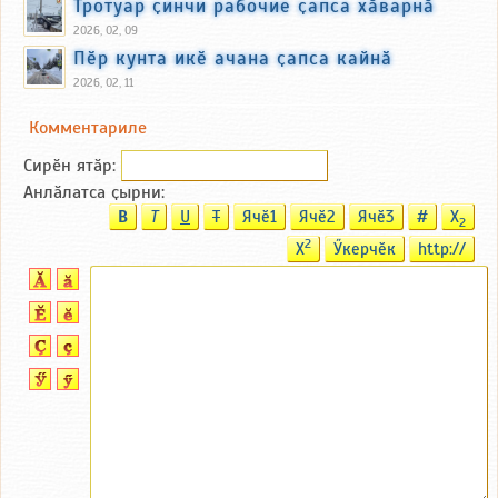
Тротуар ҫинчи рабочие ҫапса хӑварнӑ
2026, 02, 09
Пӗр кунта икӗ ачана ҫапса кайнӑ
2026, 02, 11
Комментариле
Сирӗн ятӑp:
Анлӑлатса ҫырни:
B
T
U
T
Ячӗ1
Ячӗ2
Ячӗ3
#
X
2
2
X
Ӳкерчӗк
http://