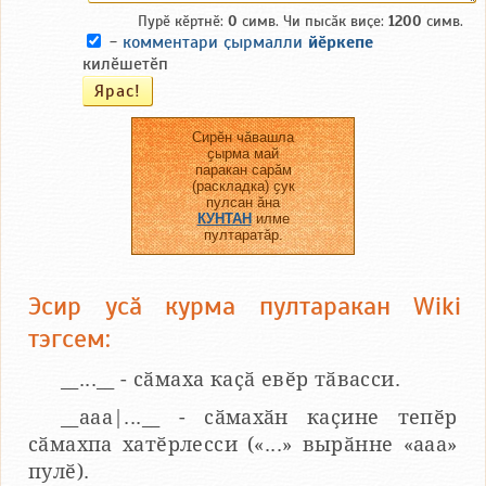
Пурӗ кӗртнӗ:
0
симв. Чи пысӑк виҫе:
1200
симв.
-
комментари ҫырмалли
йӗркепе
килӗшетӗп
Сирӗн чӑвашла
ҫырма май
паракан сарӑм
(раскладка) ҫук
пулсан ӑна
КУНТАН
илме
пултаратӑр.
Эсир усӑ курма пултаракан Wiki
тэгсем:
__...__ - сӑмаха каҫӑ евӗр тӑвасси.
__aaa|...__ - сӑмахӑн каҫине тепӗр
сӑмахпа хатӗрлесси («...» вырӑнне «ааа»
пулӗ).