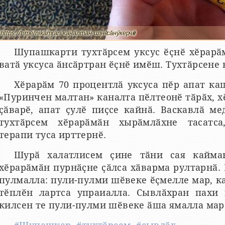
https://t.me/nikamran каналтан илнӗ сӑнӳкерчӗк
Шупашкарти тухтӑрсем уксус ӗҫнӗ хӗрарӑм
ватӑ уксуса ӑнсӑртран ӗҫнӗ имӗш. Тухтӑрсене 
Хӗрарӑм 70 процентлӑ уксуса пӗр апат ка
«Пуринчен малтан» каналта пӗлтеонӗ тӑрӑх, х
ҫӑварӗ, апат ҫулӗ пиҫсе кайнӑ. Васкавлӑ м
тухтӑрсем хӗрарӑмӑн хырӑмлӑхне тасатса
терапи туса ирттернӗ.
Шурӑ халатлисем ҫине тӑни сая кайма
хӗрарӑмӑн пурнӑҫне ҫӑлса хӑварма рултарнӑ
пулмалла: пули-пулми шӗвеке ӗҫмелле мар, 
тӗплӗн лартса упраиалла. Сывлӑхран пахи 
килсен те пули-пулми шӗвеке ӑша ямалла мар