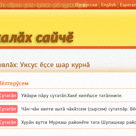
По-русски
English
Espera
йта кӗрсен унпа туллин усӑ курма пулӗ
влӑх: Уксус ӗҫсе шар курнӑ
Пӗлтерӳсем
Сутатӑп
Уйăхри пăру сутатăп.Хакĕ килĕшсе татăлнипе.
Сутатӑп
Чăн-чăн килти хытă чăкăтсем (сырсем) сутатпăр. Вĕсе
Сутатӑп
Хурăн вутти Муркаш районĕпе тата Шупашкар районĕнч