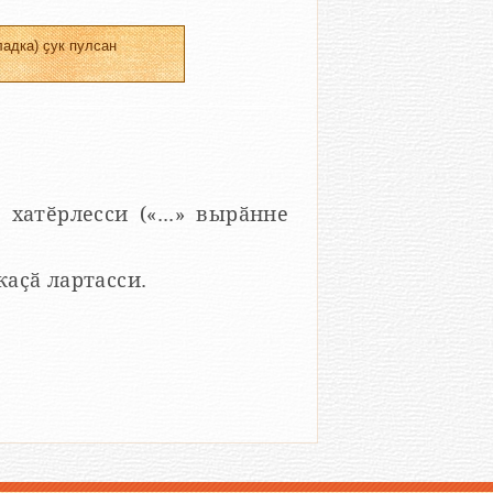
адка) ҫук пулсан
 хатӗрлесси («...» вырӑнне
 каҫӑ лартасси.