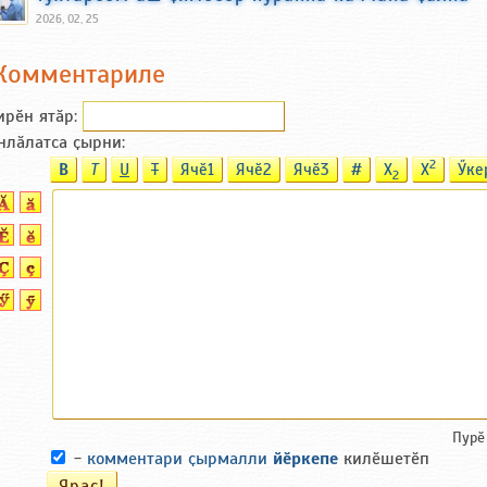
2026, 02, 25
Комментариле
ирӗн ятӑp:
нлӑлатса ҫырни:
2
B
T
U
T
Ячӗ1
Ячӗ2
Ячӗ3
#
X
X
Ӳке
2
Пурӗ
-
комментари ҫырмалли
йӗркепе
килӗшетӗп