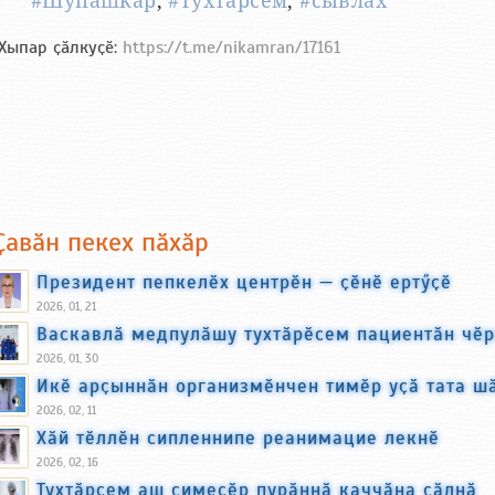
#Шупашкар
,
#тухтӑрсем
,
#сывлӑх
Хыпар ҫӑлкуҫӗ:
https://t.me/nikamran/17161
Ҫавӑн пекех пӑхӑр
Президент пепкелӗх центрӗн — ҫӗнӗ ертӳҫӗ
2026, 01, 21
Васкавлӑ медпулӑшу тухтӑрӗсем пациентӑн чӗр
2026, 01, 30
Икӗ арҫыннӑн организмӗнчен тимӗр уҫӑ тата ш
2026, 02, 11
Хӑй тӗллӗн сипленнипе реанимацие лекнӗ
2026, 02, 16
Тухтӑрсем аш ҫимесӗр пурӑннӑ каччӑна ҫӑлнӑ