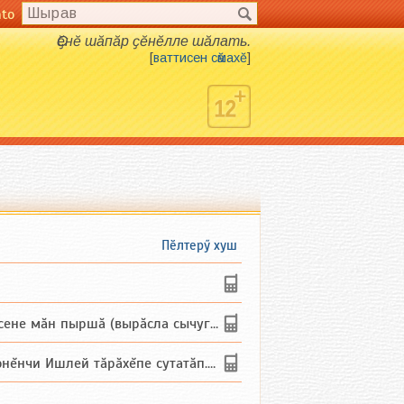
nto
Ҫӗнӗ шӑпӑр ҫӗнӗлле шӑлать.
[
ваттисен сӑмахӗ
]
Пӗлтерӳ хуш
не мăн пыршă (вырăсла сычуг) ...
и Ишлей тăрăхĕпе сутатăп. Ха...