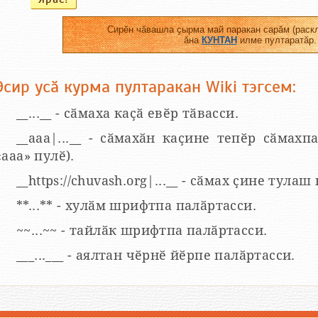
Сирӗн чӑвашла ҫырма май паракан сарӑм (раскл
ӑна
КУНТАН
илме пултаратӑр.
Эсир усӑ курма пултаракан Wiki тэгсем:
__...__ - сӑмаха каҫӑ евӗр тӑвасси.
__aaa|...__ - сӑмахӑн каҫине тепӗр сӑмахпа
«ааа» пулӗ).
__https://chuvash.org|...__ - сӑмах ҫине тулаш
**...** - хулӑм шрифтпа палӑртасси.
~~...~~ - тайлӑк шрифтпа палӑртасси.
___...___ - аялтан чӗрнӗ йӗрпе палӑртасси.