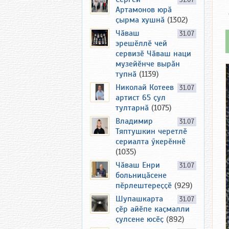
31.07
Артамонов юрӑ
ҫырма хушнӑ
(1302)
Чӑваш
31.07
эрешӗллӗ чей
сервизӗ Чӑваш наци
музейӗнче вырӑн
тупнӑ
(1139)
Николай Котеев
31.07
артист 65 ҫул
тултарнӑ
(1075)
Владимир
31.07
Тяптушкин черетлӗ
сериалта ӳкерӗннӗ
(1035)
Чӑваш Енри
31.07
больницӑсене
пӗрлештереҫҫӗ
(929)
Шупашкарта
31.07
ҫӗр айӗпе каҫмалли
ҫулсене юсӗҫ
(892)