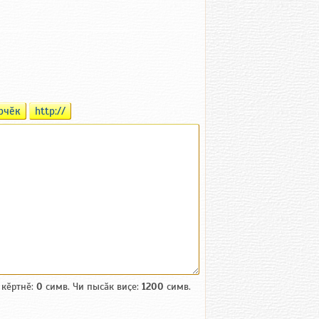
рчӗк
http://
 кӗртнӗ:
0
симв. Чи пысӑк виҫе:
1200
симв.