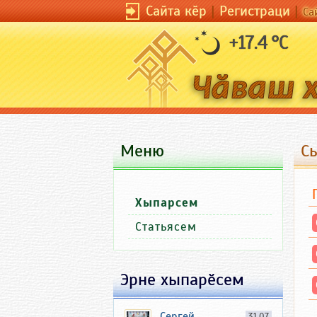
Сайта кӗр
|
Регистраци
|
Са
+17.4 °C
Меню
Сы
Хыпарсем
Статьясем
Эрне хыпарӗсем
Сергей