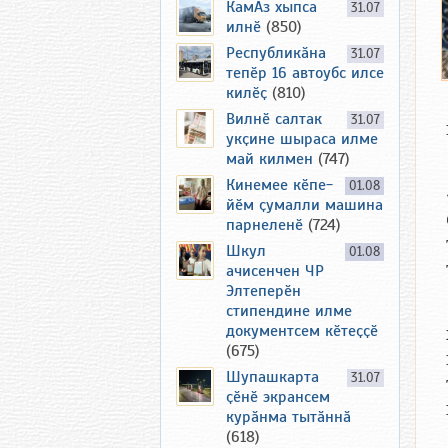
КамАз хыпса
31.07
илнӗ
(850)
Республикӑна
31.07
тепӗр 16 автоубс илсе
килӗҫ
(810)
Вилнӗ салтак
31.07
укҫине шыраса илме
май килмен
(747)
Кинемее кӗпе-
01.08
йӗм ҫумалли машина
парнеленӗ
(724)
Шкул
01.08
ачисенчен ЧР
Элтеперӗн
стипендине илме
документсем кӗтеҫҫӗ
(675)
Шупашкарта
31.07
ҫӗнӗ экрансем
курӑнма тытӑннӑ
(618)