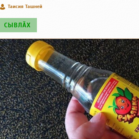
Таисия Ташней
СЫВЛӐХ