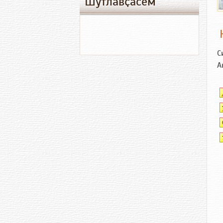
Шутлавҫӑсем
С
А