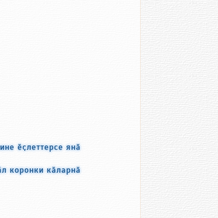
ине ӗҫлеттерсе янӑ
ӑл коронки кӑларнӑ