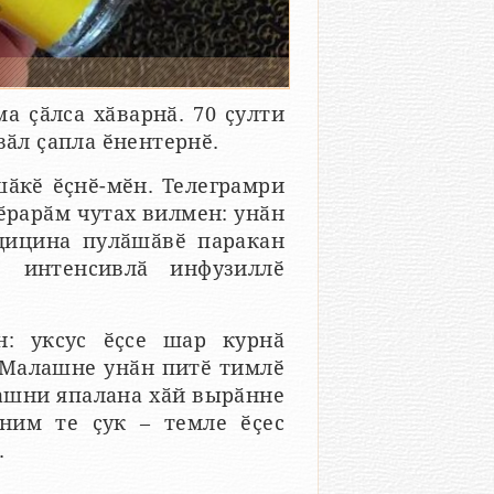
а ҫӑлса хӑварнӑ. 70 ҫулти
вӑл ҫапла ӗнентернӗ.
шӑкӗ ӗҫнӗ-мӗн. Телеграмри
ӗрарӑм чутах вилмен: унӑн
едицина пулӑшӑвӗ паракан
, интенсивлӑ инфузиллӗ
н: уксус ӗҫсе шар курнӑ
. Малашне унӑн питӗ тимлӗ
кашни япалана хӑй вырӑнне
ним те ҫук – темле ӗҫес
.