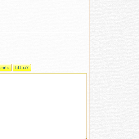
рчӗк
http://