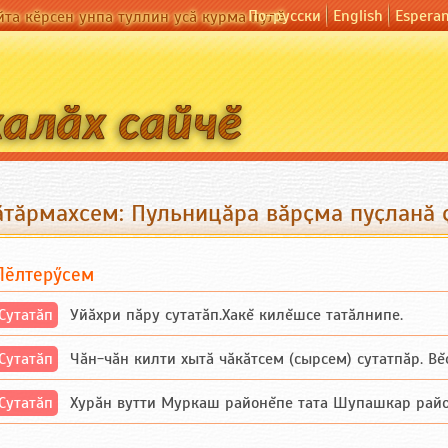
По-русски
English
Espera
йта кӗрсен унпа туллин усӑ курма пулӗ
ӑтӑрмахсем: Пульницӑра вӑрҫма пуҫланӑ 
Пӗлтерӳсем
Сутатӑп
Уйăхри пăру сутатăп.Хакĕ килĕшсе татăлнипе.
Сутатӑп
Чăн-чăн килти хытă чăкăтсем (сырсем) сутатпăр. Вĕсе
Сутатӑп
Хурăн вутти Муркаш районĕпе тата Шупашкар районĕнч