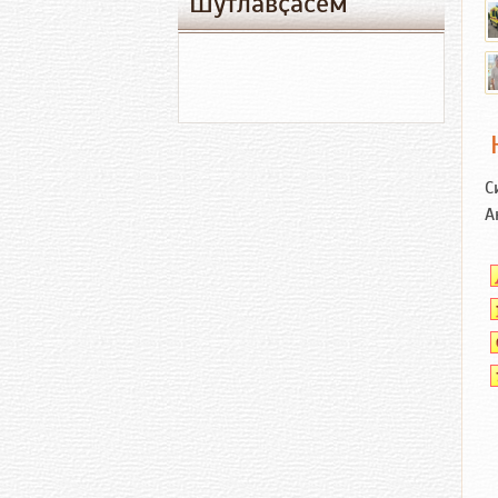
Шутлавҫӑсем
С
А