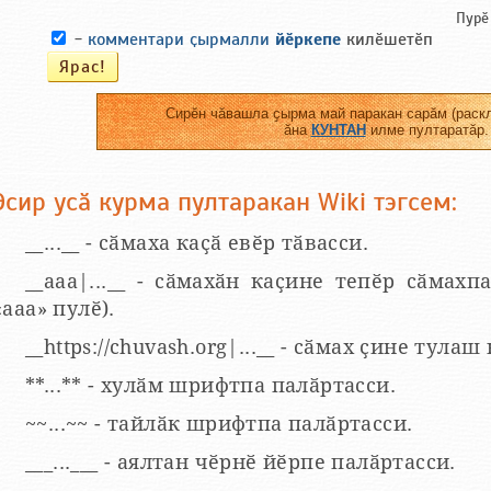
Пурӗ
-
комментари ҫырмалли
йӗркепе
килӗшетӗп
Сирӗн чӑвашла ҫырма май паракан сарӑм (раскл
ӑна
КУНТАН
илме пултаратӑр.
Эсир усӑ курма пултаракан Wiki тэгсем:
__...__ - сӑмаха каҫӑ евӗр тӑвасси.
__aaa|...__ - сӑмахӑн каҫине тепӗр сӑмахпа
«ааа» пулӗ).
__https://chuvash.org|...__ - сӑмах ҫине тулаш
**...** - хулӑм шрифтпа палӑртасси.
~~...~~ - тайлӑк шрифтпа палӑртасси.
___...___ - аялтан чӗрнӗ йӗрпе палӑртасси.