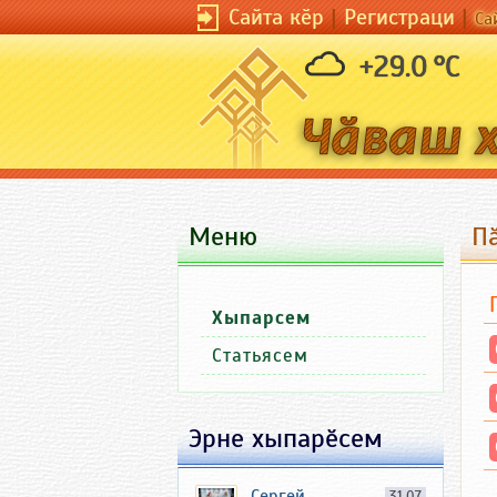
Сайта кӗр
|
Регистраци
|
Са
+29.0 °C
Меню
П
Хыпарсем
Статьясем
Эрне хыпарӗсем
Сергей