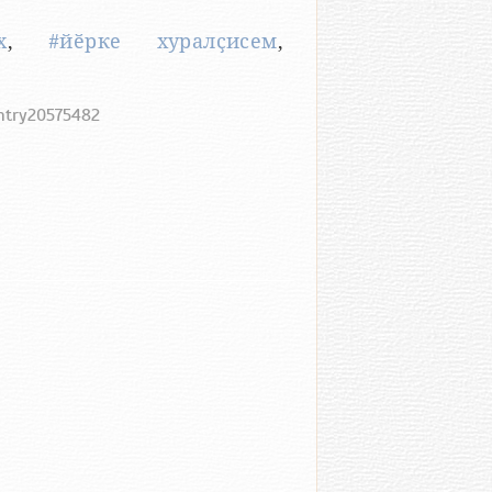
х
,
#йӗрке хуралҫисем
,
entry20575482