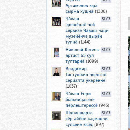
31.07
Артамонов юрӑ
ҫырма хушнӑ
(1308)
Чӑваш
31.07
эрешӗллӗ чей
сервизӗ Чӑваш наци
музейӗнче вырӑн
тупнӑ
(1144)
Николай Котеев
31.07
артист 65 ҫул
тултарнӑ
(1099)
Владимир
31.07
Тяптушкин черетлӗ
сериалта ӳкерӗннӗ
(1037)
Чӑваш Енри
31.07
больницӑсене
пӗрлештереҫҫӗ
(945)
Шупашкарта
31.07
ҫӗр айӗпе каҫмалли
ҫулсене юсӗҫ
(897)