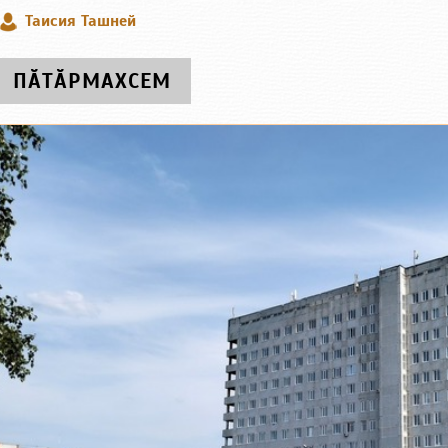
Таисия Ташней
ПӐТӐРМАХСЕМ