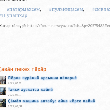
#пӑтӑрмахсем
,
#пульницӑсем
,
#сывлӑ
#Шупашкар
Хыпар ҫӑлкуҫӗ:
https://forum.na-svyazi.ru/?sh...&p=20575482#
Ҫавӑн пекех пӑхӑр
Пӗрле пурӑннӑ арҫынна вӗлернӗ
2025, 07, 11
Такси хускатса кайнӑ
2025, 08, 11
Ҫӑмӑл машина автобус айне кӗрсе кайнӑ
2025, 08, 31