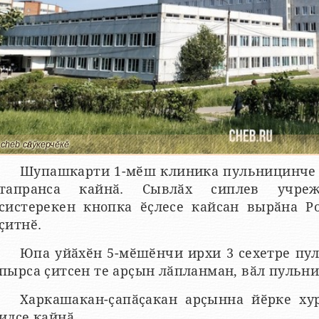
cheb сӑнӳкерчӗкӗ
Шупашкарти 1-мӗш клиника пульницинче 
тапранса кайнӑ. Сывлӑх сиплев учреж
систерекен кнопка ӗҫлесе кайсан вырӑна Р
ҫитнӗ.
Юпа уйӑхӗн 5-мӗшӗнчи ирхи 3 сехетре пул
пырса ҫитсен те арҫын лӑпланман, вӑл пульни
Харкашакан-ҫапӑҫакан арҫынна йӗрке ху
илсе кайнӑ.