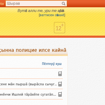
nto
Вутӑн алли те, ури те вӑрӑм.
[
ваттисен сӑмахӗ
]
ҫынна полицие илсе кайнӑ
Пӗлтерӳ хуш
не мăн пыршă (вырăсла сычуг) ...
и Ишлей тăрăхĕпе сутатăп. Ха...