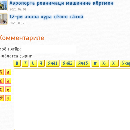
Аэропорта реанимаци машинине кӗртмен
2025, 09, 01
12-ри ачана хура ҫӗлен сӑхнӑ
2025, 09, 29
Комментариле
ирӗн ятӑp:
нлӑлатса ҫырни:
2
B
T
U
T
Ячӗ1
Ячӗ2
Ячӗ3
#
X
X
Ӳке
2