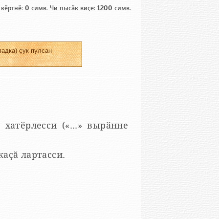
 кӗртнӗ:
0
симв. Чи пысӑк виҫе:
1200
симв.
адка) ҫук пулсан
 хатӗрлесси («...» вырӑнне
 каҫӑ лартасси.