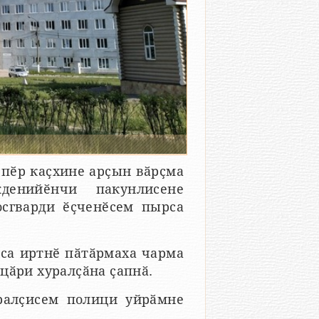
пӗр каҫхине арҫын вӑрҫма
денийӗнчи пакунлисене
осгварди ӗҫченӗсем пырса
са иртнӗ пӑтӑрмаха чарма
цӑри хуралҫӑна ҫапнӑ.
ралҫисем полици уйрӑмне