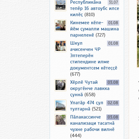
Республикӑна
31.07
тепӗр 16 автоубс илсе
килӗҫ
(810)
Кинемее кӗпе-
01.08
йӗм ҫумалли машина
парнеленӗ
(727)
Шкул
01.08
ачисенчен ЧР
Элтеперӗн
стипендине илме
документсем кӗтеҫҫӗ
(677)
Хӗрлӗ Чутай
03.08
округӗнче лавкка
ҫуннӑ
(658)
Улатӑр 474 ҫул
02.08
тултарнӑ
(521)
Пӑлакассинче
03.08
канализаци тасатнӑ
чухне рабочи вилнӗ
(444)