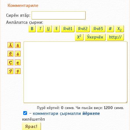
Комментариле
Сирӗн ятӑp:
Анлӑлатса ҫырни:
B
T
U
T
Ячӗ1
Ячӗ2
Ячӗ3
#
X
2
2
X
Ӳкерчӗк
http://
Пурӗ кӗртнӗ:
0
симв. Чи пысӑк виҫе:
1200
симв.
-
комментари ҫырмалли
йӗркепе
килӗшетӗп