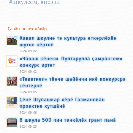
#шкулсем
,
#поэзи
Ҫавӑн пекех пӑхӑр
Кавал шкулне те культура еткерлӗхӗн
шутне кӗртнӗ
2024, 09, 02
«Чӑваш кӗнеки. Пултаруллӑ ҫамрӑксем»
конкурс иртет
2024, 09, 02
«Теветкел» тӗнче шайӗнчи икӗ конкурсра
ҫӗнтернӗ
2024, 09, 05
Ҫӗнӗ Шупашкар хӗрӗ Газмановӑн
проектне хутшӑнӗ
2024, 09, 06
8 шкула 500 пин тенкӗлӗх грант панӑ
2024, 09, 23