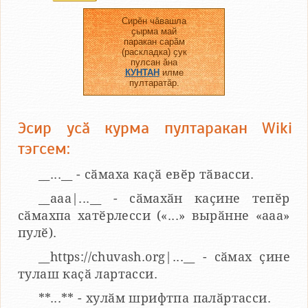
Сирӗн чӑвашла
ҫырма май
паракан сарӑм
(раскладка) ҫук
пулсан ӑна
КУНТАН
илме
пултаратӑр.
Эсир усӑ курма пултаракан Wiki
тэгсем:
__...__ - сӑмаха каҫӑ евӗр тӑвасси.
__aaa|...__ - сӑмахӑн каҫине тепӗр
сӑмахпа хатӗрлесси («...» вырӑнне «ааа»
пулӗ).
__https://chuvash.org|...__ - сӑмах ҫине
тулаш каҫӑ лартасси.
**...** - хулӑм шрифтпа палӑртасси.