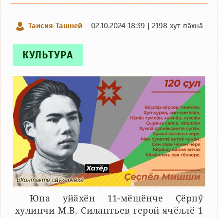
Таисия Ташней
02.10.2024 18:39 | 2198 хут пӑхнӑ
КУЛЬТУРА
ВКонтакте сӑнӳкерчӗкӗ
Юпа уйӑхӗн 11-мӗшӗнче Ҫӗрпӳ
хулинчи М.В. Силантьев герой ячӗллӗ 1