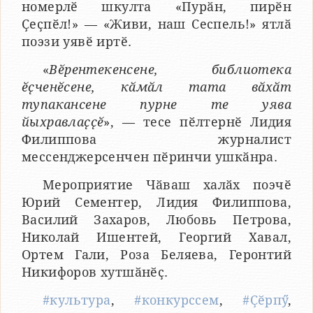
номерлӗ шкулта «Пурӑн, пирӗн
Ҫеҫпӗл!» — «Живи, наш Сеспель!» ятлӑ
поэзи уявӗ иртӗ.
«
Вӗрентекенсене, библиотека
ӗҫченӗсене, кӑмӑл тата вӑхӑт
тупакансене пурне те уява
йыхравлаҫҫӗ
», — тесе пӗлтернӗ Лидия
Филиппова журналист
мессенджерсенчен пӗринчи ушкӑнра.
Мероприятие Чӑваш халӑх поэчӗ
Юрий Сементер, Лидия Филиппова,
Василий Захаров, Любовь Петрова,
Николай Ишентей, Георгий Хавал,
Ортем Гали, Роза Беляева, Геронтий
Никифоров хутшӑнӗҫ.
#культура
,
#конкурссем
,
#Ҫӗрпӳ
,