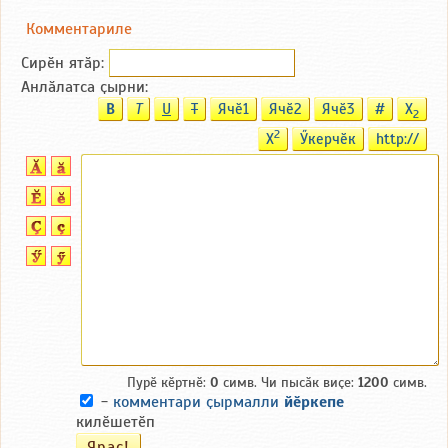
Комментариле
Сирӗн ятӑp:
Анлӑлатса ҫырни:
B
T
U
T
Ячӗ1
Ячӗ2
Ячӗ3
#
X
2
2
X
Ӳкерчӗк
http://
Пурӗ кӗртнӗ:
0
симв. Чи пысӑк виҫе:
1200
симв.
-
комментари ҫырмалли
йӗркепе
килӗшетӗп