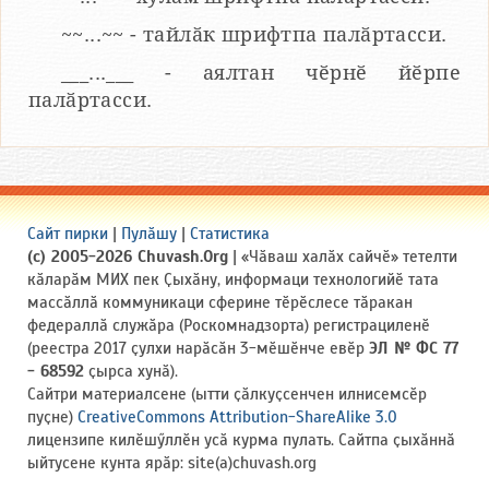
~~...~~ - тайлӑк шрифтпа палӑртасси.
___...___ - аялтан чӗрнӗ йӗрпе
палӑртасси.
Сайт пирки
|
Пулӑшу
|
Статистика
(c) 2005-2026 Chuvash.Org
| «Чӑваш халӑх сайчӗ» тетелти
кӑларӑм МИХ пек Ҫыхӑну, информаци технологийӗ тата
массӑллӑ коммуникаци сферине тӗрӗслесе тӑракан
федераллӑ служӑра (Роскомнадзорта) регистрациленӗ
(реестра 2017 ҫулхи нарӑсӑн 3-мӗшӗнче евӗр
ЭЛ № ФС 77
- 68592
ҫырса хунӑ).
Сайтри материалсене (ытти ҫӑлкуҫсенчен илнисемсӗр
пуҫне)
CreativeCommons Attribution-ShareAlike 3.0
лицензипе килӗшӳллӗн усӑ курма пулать. Сайтпа ҫыхӑннӑ
ыйтусене кунта ярӑр: site(a)chuvash.org