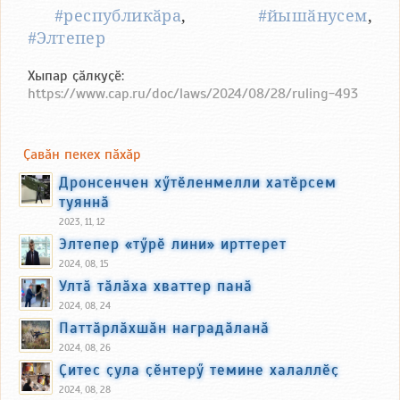
#республикӑра
,
#йышӑнусем
,
#Элтепер
Хыпар ҫӑлкуҫӗ:
https://www.cap.ru/doc/laws/2024/08/28/ruling-493
Ҫавӑн пекех пӑхӑр
Дронсенчен хӳтӗленмелли хатӗрсем
туяннӑ
2023, 11, 12
Элтепер «тӳрӗ лини» ирттерет
2024, 08, 15
Ултӑ тӑлӑха хваттер панӑ
2024, 08, 24
Паттӑрлӑхшӑн наградӑланӑ
2024, 08, 26
Ҫитес ҫула ҫӗнтерӳ темине халаллӗҫ
2024, 08, 28