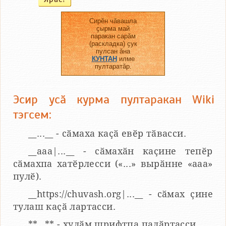
Сирӗн чӑвашла
ҫырма май
паракан сарӑм
(раскладка) ҫук
пулсан ӑна
КУНТАН
илме
пултаратӑр.
Эсир усӑ курма пултаракан Wiki
тэгсем:
__...__ - сӑмаха каҫӑ евӗр тӑвасси.
__aaa|...__ - сӑмахӑн каҫине тепӗр
сӑмахпа хатӗрлесси («...» вырӑнне «ааа»
пулӗ).
__https://chuvash.org|...__ - сӑмах ҫине
тулаш каҫӑ лартасси.
**...** - хулӑм шрифтпа палӑртасси.