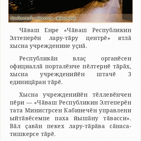
Кандинский нейросеть сӑнӳкерчӗкӗ
Чӑваш Енре «Чӑваш Республикин
Элтеперӗн лару-тӑру центрӗ» ятлӑ
хысна учрежденине уҫнӑ.
Республикӑн влаҫ органӗсен
официаллӑ порталӗнче пӗлтернӗ тӑрӑх,
хысна учрежденийӗн штачӗ 3
единицӑран тӑрӗ.
Хысна учрежденийӗн тӗллевӗнчен
пӗри — «Чӑваш Республикин Элтеперӗн
тата Министрсен Кабинечӗн управлени
ыйтӑвӗсемпе паха йышӑну тӑвасси».
Вӑл ҫавӑн пекех лару-тӑрӑва сӑнаса-
тишкерсе тӑрӗ.