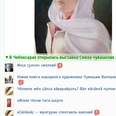
￭
В Чебоксарах открылась выставка Союза чувашских
Инҫе ҫулсен сиплевӗ
4
Новая книга народного художника Чувашии Валери
2
Чӗлхене мӗн ҫӑлса хӑварайрать? Вӑл кӑсӑклӑ пулни
«Илем тӗнчи тата шкул»
«Ҫӑлӑнӑҫ — юратура» спектакль хаклавӗ
3