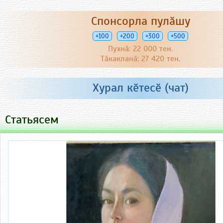
Спонсорла пулӑшу
+100
+200
+300
+500
Пухнӑ: 22 000 тен.
Тӑкакланӑ: 27 420 тен.
Хурал кӗтесӗ (чат)
Статьясем