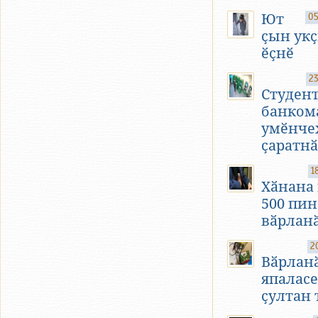
Ют
05
ҫын укҫ
ӗҫнӗ
23
Студен
банком
умӗнче
ҫаратнӑ
1
Хӑнана
500 пин
вӑрлан
2
Вӑрлан
япаласе
ҫултан 