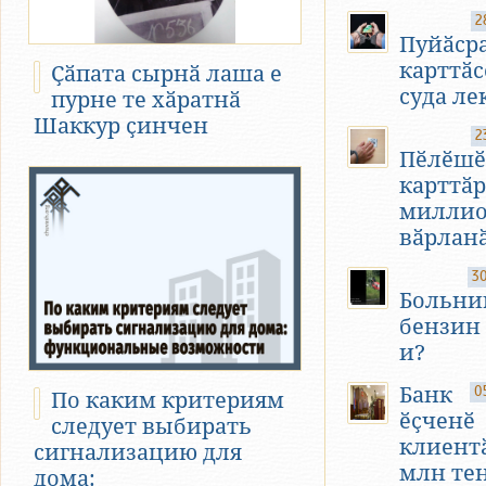
2
Пуйӑср
карттӑс
Ҫӑпата сырнӑ лаша е
суда ле
пурне те хӑратнӑ
Шаккур ҫинчен
2
Пӗлӗшӗ
карттӑр
миллио
вӑрлан
30
Больни
бензин 
и?
Банк
0
По каким критериям
ӗҫченӗ
следует выбирать
клиент
сигнализацию для
млн те
дома: