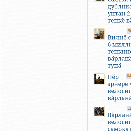
дублика
унтан 2
тенкӗ в
3
Вилнӗ 
6 милл
тенкин
вӑрлан
тунӑ
Пӗр
04
эрнере 
велоси
вӑрлан
1
Вӑрлан
велоси
самока