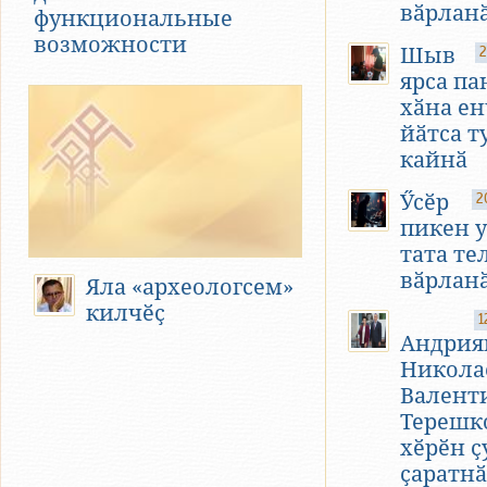
вӑрлан
функциональные
возможности
Шыв
2
ярса па
хӑна е
йӑтса т
кайнӑ
Ӳсӗр
2
пикен 
тата те
вӑрлан
Яла «археологсем»
килчӗҫ
1
Андрия
Никола
Валент
Терешк
хӗрӗн ҫ
ҫаратнӑ