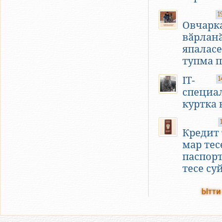
1
Овчарк
вӑрлан
япалас
тупма 
IT-
1
специа
куртка 
Кредит 
мар тес
паспорт
тесе су
Ытти