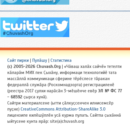
Сайт пирки
|
Пулӑшу
|
Статистика
(c) 2005-2026 Chuvash.Org
| «Чӑваш халӑх сайчӗ» тетелти
кӑларӑм МИХ пек Ҫыхӑну, информаци технологийӗ тата
массӑллӑ коммуникаци сферине тӗрӗслесе тӑракан
федераллӑ служӑра (Роскомнадзорта) регистрациленӗ
(реестра 2017 ҫулхи нарӑсӑн 3-мӗшӗнче евӗр
ЭЛ № ФС 77
- 68592
ҫырса хунӑ).
Сайтри материалсене (ытти ҫӑлкуҫсенчен илнисемсӗр
пуҫне)
CreativeCommons Attribution-ShareAlike 3.0
лицензипе килӗшӳллӗн усӑ курма пулать. Сайтпа ҫыхӑннӑ
ыйтусене кунта ярӑр: site(a)chuvash.org