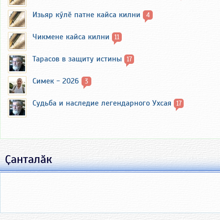
Изьяр кӳлӗ патне кайса килни
4
Чикмене кайса килни
11
Тарасов в защиту истины
17
Симек - 2026
3
Судьба и наследие легендарного Ухсая
17
Ҫанталӑк