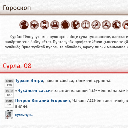
Гороскоп
Сурӑх
: Тӗлпулусемпе пуян эрне. Инҫе ҫула тухакансене, лавккас
палӑртнисене ӑнӑҫу кӗтет. Пултарулӑх профессийӗнчи ҫынсене те ҫ
пулӑшӗҫ. Эрне тухӑҫлӑ пулсан та лӑпкӑлӑх, юрату пирки манмалла 
Ҫурла, 08
Турхан Энтри
, чӑваш сӑвӑҫи, тӑлмачӗ ҫуралнӑ.
1888
138
«
Чухӑнсен сасси
» хаҫатӑн юлашки 133-мӗш кӑларӑмӗ 
1919
107
Петров Виталий Егорович
, Чӑваш АССРӗн тава тивӗҫл
1994
32
вилнӗ.
Пулӑм хуш...