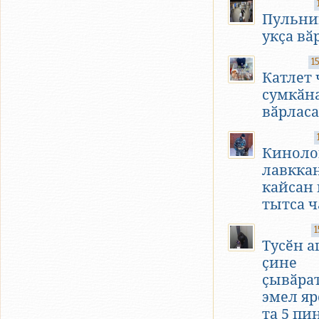
Пульни
укҫа вӑ
1
Катлет
сумкӑн
вӑрласа
Киноло
лавкка
кайсан 
тытса 
1
Тусӗн а
ҫине
ҫывӑра
эмел яр
та 5 пи