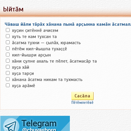
Ыйтӑм
Чӑваш йӑли тӑрӑх хӑнана пынӑ арҫынна камӑн ӑсатмал
хуҫин ҫитӗннӗ ачисем
хуть те кам тухсан та
ӑсатма тухни — ҫылӑх, юрамасть
пӗтӗм кил-йышпа тухаҫҫӗ
кил-йышри арҫын
хӑни ҫулне ахаль те пӗлет, ӑсатмасӑр та
хуҫа хӑй
хуҫа тарҫи
хӑнана ӑсатма никам та тухмасть
хуҫа арӑмӗ
Пӗтӗмлетӗвӗ