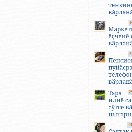
тенкин
вӑрлан
1
Маркет
ӗҫченӗ 
вӑрлан
2
Пенсио
пуйӑср
телефо
вӑрлан
Тара
2
илнӗ с
сӳтсе в
пытарн
0
Салтак 