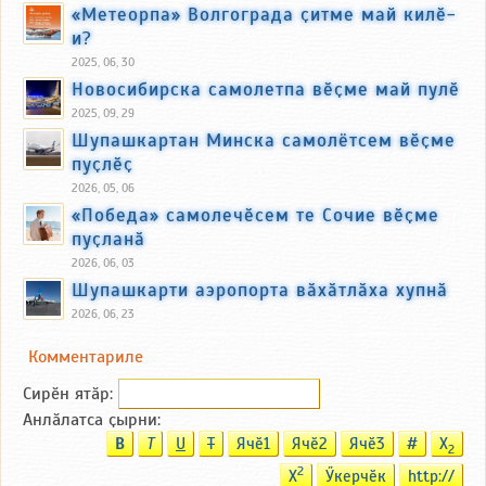
«Метеорпа» Волгограда ҫитме май килӗ-
и?
2025, 06, 30
Новосибирска самолетпа вӗҫме май пулӗ
2025, 09, 29
Шупашкартан Минска самолётсем вӗҫме
пуҫлӗҫ
2026, 05, 06
«Победа» самолечӗсем те Сочие вӗҫме
пуҫланӑ
2026, 06, 03
Шупашкарти аэропорта вӑхӑтлӑха хупнӑ
2026, 06, 23
Комментариле
Сирӗн ятӑp:
Анлӑлатса ҫырни:
B
T
U
T
Ячӗ1
Ячӗ2
Ячӗ3
#
X
2
2
X
Ӳкерчӗк
http://