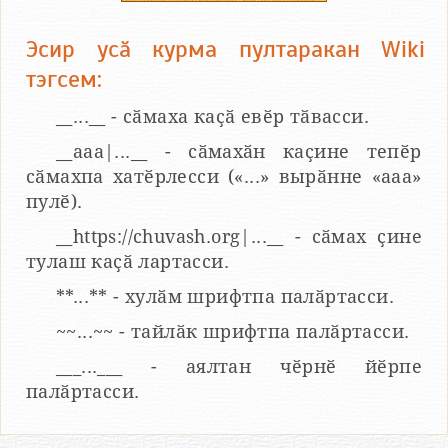
Эсир усӑ курма пултаракан Wiki
тэгсем:
__...__ - сӑмаха каҫӑ евӗр тӑвасси.
__aaa|...__ - сӑмахӑн каҫине тепӗр
сӑмахпа хатӗрлесси («...» вырӑнне «ааа»
пулӗ).
__https://chuvash.org|...__ - сӑмах ҫине
тулаш каҫӑ лартасси.
**...** - хулӑм шрифтпа палӑртасси.
~~...~~ - тайлӑк шрифтпа палӑртасси.
___...___ - аялтан чӗрнӗ йӗрпе
палӑртасси.