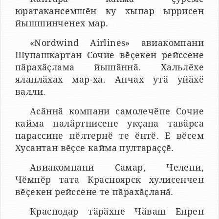
юратакансемшӗн ку хыпар ыррисен
йышшинченех мар.
«Nordwind Airlines» авиакомпани
Шупашкартан Сочие вӗҫекен рейссене
пӑрахӑҫлама йышӑннӑ. Хальлӗхе
яланлӑхах мар-ха. Анчах утӑ уйӑхӗ
валли.
Асӑннӑ компани самолечӗпе Сочие
кайма палӑртнисене укҫана тавӑрса
парассине пӗлтернӗ те ӗнтӗ. Е вӗсем
Хусантан вӗҫсе кайма пултараҫҫӗ.
Авиакомпани Самар, Челепи,
Чӗмпӗр тата Красноярск хулисенчен
вӗҫекен рейссене те пӑрахӑҫланӑ.
Краснодар тӑрӑхне Чӑваш Енрен