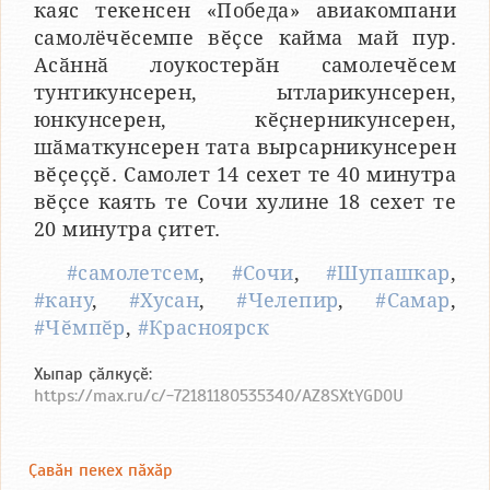
каяс текенсен «Победа» авиакомпани
самолёчӗсемпе вӗҫсе кайма май пур.
Асӑннӑ лоукостерӑн самолечӗсем
тунтикунсерен, ытларикунсерен,
юнкунсерен, кӗҫнерникунсерен,
шӑматкунсерен тата вырсарникунсерен
вӗҫеҫҫӗ. Самолет 14 сехет те 40 минутра
вӗҫсе каять те Сочи хулине 18 сехет те
20 минутра ҫитет.
#самолетсем
,
#Сочи
,
#Шупашкар
,
#кану
,
#Хусан
,
#Челепир
,
#Самар
,
#Чӗмпӗр
,
#Красноярск
Хыпар ҫӑлкуҫӗ:
https://max.ru/c/-72181180535340/AZ8SXtYGD0U
Ҫавӑн пекех пӑхӑр