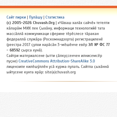
Сайт пирки
|
Пулӑшу
|
Статистика
(c) 2005-2026 Chuvash.Org
| «Чӑваш халӑх сайчӗ» тетелти
кӑларӑм МИХ пек Ҫыхӑну, информаци технологийӗ тата
массӑллӑ коммуникаци сферине тӗрӗслесе тӑракан
федераллӑ служӑра (Роскомнадзорта) регистрациленӗ
(реестра 2017 ҫулхи нарӑсӑн 3-мӗшӗнче евӗр
ЭЛ № ФС 77
- 68592
ҫырса хунӑ).
Сайтри материалсене (ытти ҫӑлкуҫсенчен илнисемсӗр
пуҫне)
CreativeCommons Attribution-ShareAlike 3.0
лицензипе килӗшӳллӗн усӑ курма пулать. Сайтпа ҫыхӑннӑ
ыйтусене кунта ярӑр: site(a)chuvash.org