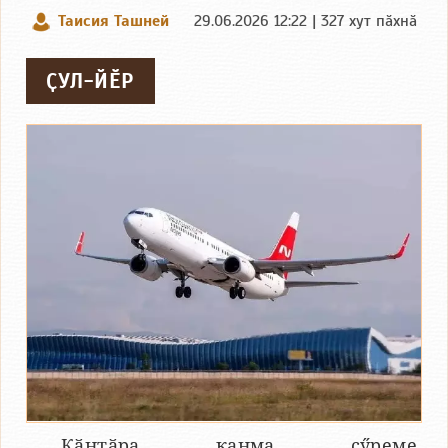
Таисия Ташней
29.06.2026 12:22 | 327 хут пӑхнӑ
ҪУЛ-ЙӖР
Кӑнтӑра канма ҫӳреме