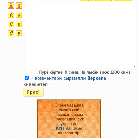
Пурӗ кӗртнӗ:
0
симв. Чи пысӑк виҫе:
1200
симв.
-
комментари ҫырмалли
йӗркепе
килӗшетӗп
Сирӗн чӑвашла
ҫырма май
паракан сарӑм
(раскладка) ҫук
пулсан ӑна
КУНТАН
илме
пултаратӑр.