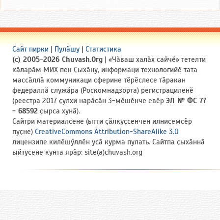
Сайт пирки
|
Пулӑшу
|
Статистика
(c) 2005-2026 Chuvash.Org
| «Чӑваш халӑх сайчӗ» тетелти
кӑларӑм МИХ пек Ҫыхӑну, информаци технологийӗ тата
массӑллӑ коммуникаци сферине тӗрӗслесе тӑракан
федераллӑ служӑра (Роскомнадзорта) регистрациленӗ
(реестра 2017 ҫулхи нарӑсӑн 3-мӗшӗнче евӗр
ЭЛ № ФС 77
- 68592
ҫырса хунӑ).
Сайтри материалсене (ытти ҫӑлкуҫсенчен илнисемсӗр
пуҫне)
CreativeCommons Attribution-ShareAlike 3.0
лицензипе килӗшӳллӗн усӑ курма пулать. Сайтпа ҫыхӑннӑ
ыйтусене кунта ярӑр: site(a)chuvash.org