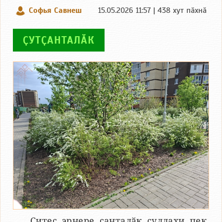
Софья Савнеш
15.05.2026 11:57 | 438 хут пӑхнӑ
ҪУТҪАНТАЛӐК
Ҫитес эрнере ҫанталӑк ҫуллахи пек