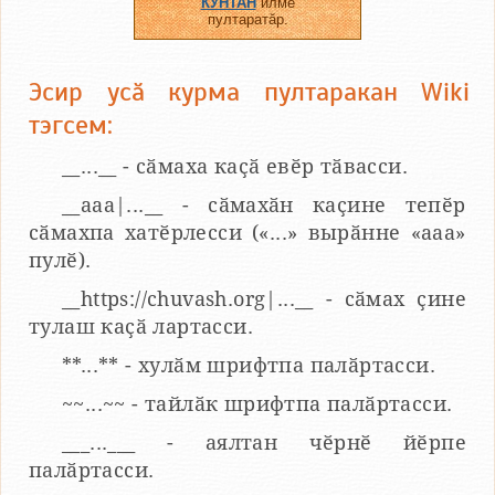
КУНТАН
илме
пултаратӑр.
Эсир усӑ курма пултаракан Wiki
тэгсем:
__...__ - сӑмаха каҫӑ евӗр тӑвасси.
__aaa|...__ - сӑмахӑн каҫине тепӗр
сӑмахпа хатӗрлесси («...» вырӑнне «ааа»
пулӗ).
__https://chuvash.org|...__ - сӑмах ҫине
тулаш каҫӑ лартасси.
**...** - хулӑм шрифтпа палӑртасси.
~~...~~ - тайлӑк шрифтпа палӑртасси.
___...___ - аялтан чӗрнӗ йӗрпе
палӑртасси.