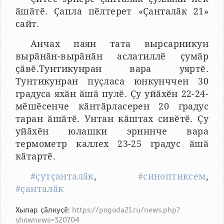
ӑшӑтӗ. Ҫапла пӗлтерет «Ҫанталӑк 21»
сайт.
Анчах паян тата вырсарникун
вырӑнӑн-вырӑнӑн аслатиллӗ ҫумӑр
ҫӑвӗ.Тунтикунран вара уяртӗ.
Тунтикунран пуҫласа юнкунччен 30
градуса яхӑн ӑшӑ пулӗ. Ҫу уйӑхӗн 22-24-
мӗшӗсенче кӑнтӑрласерен 20 градус
таран ӑшӑтӗ. Унтан кӑштах сивӗтӗ. Ҫу
уйӑхӗн юлашки эрнинче вара
термометр каллех 23-25 градус ӑшӑ
кӑтартӗ.
#ҫутҫанталӑк
,
#синоптиксем
,
#ҫанталӑк
Хыпар ҫӑлкуҫӗ:
https://pogoda21.ru/news.php?
shownews=320704