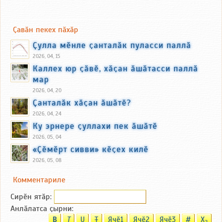
Ҫавӑн пекех пӑхӑр
Ҫулла мӗнле ҫанталӑк пуласси паллӑ
2026, 04, 15
Каллех юр ҫӑвӗ, хӑҫан ӑшӑтасси паллӑ
мар
2026, 04, 20
Ҫанталӑк хӑҫан ӑшӑтӗ?
2026, 04, 24
Ку эрнере ҫуллахи пек ӑшӑтӗ
2026, 05, 04
«Ҫӗмӗрт сивви» кӗҫех килӗ
2026, 05, 08
Комментариле
Сирӗн ятӑp:
Анлӑлатса ҫырни:
B
T
U
T
Ячӗ1
Ячӗ2
Ячӗ3
#
X