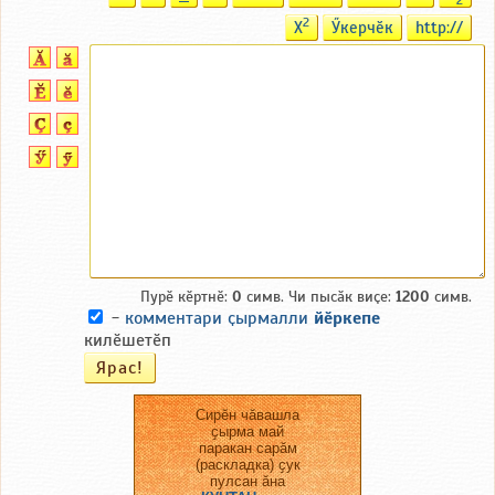
2
2
X
Ӳкерчӗк
http://
Пурӗ кӗртнӗ:
0
симв. Чи пысӑк виҫе:
1200
симв.
-
комментари ҫырмалли
йӗркепе
килӗшетӗп
Сирӗн чӑвашла
ҫырма май
паракан сарӑм
(раскладка) ҫук
пулсан ӑна