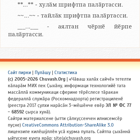
**...** - хулӑм шрифтпа палӑртасси.
~~...~~ - тайлӑк шрифтпа палӑртасси.
___...___ - аялтан чӗрнӗ йӗрпе
палӑртасси.
Сайт пирки
|
Пулӑшу
|
Статистика
(c) 2005-2026 Chuvash.Org
| «Чӑваш халӑх сайчӗ» тетелти
кӑларӑм МИХ пек Ҫыхӑну, информаци технологийӗ тата
массӑллӑ коммуникаци сферине тӗрӗслесе тӑракан
федераллӑ служӑра (Роскомнадзорта) регистрациленӗ
(реестра 2017 ҫулхи нарӑсӑн 3-мӗшӗнче евӗр
ЭЛ № ФС 77
- 68592
ҫырса хунӑ).
Сайтри материалсене (ытти ҫӑлкуҫсенчен илнисемсӗр
пуҫне)
CreativeCommons Attribution-ShareAlike 3.0
лицензипе килӗшӳллӗн усӑ курма пулать. Сайтпа ҫыхӑннӑ
ыйтусене кунта ярӑр: site(a)chuvash.org