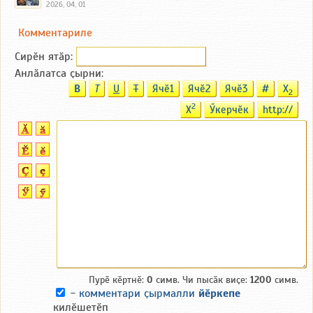
2026, 04, 01
Комментариле
Сирӗн ятӑp:
Анлӑлатса ҫырни:
B
T
U
T
Ячӗ1
Ячӗ2
Ячӗ3
#
X
2
2
X
Ӳкерчӗк
http://
Пурӗ кӗртнӗ:
0
симв. Чи пысӑк виҫе:
1200
симв.
-
комментари ҫырмалли
йӗркепе
килӗшетӗп