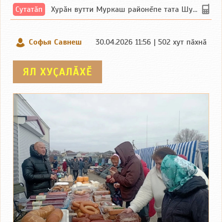
Сутатӑп
Хурăн вутти Муркаш районĕпе тата Шупашкар районĕнчи Ишлей тăрăхĕпе сутатăп. Ха...
Софья Савнеш
30.04.2026 11:56 | 502 хут пӑхнӑ
ЯЛ ХУҪАЛӐХӖ