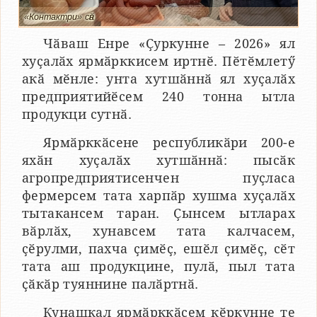
«Контактри» сӑн
Чӑваш Енре «Ҫуркунне – 2026» ял
хуҫалӑх ярмӑрккисем иртнӗ. Пӗтӗмлетӳ
акӑ мӗнле: унта хутшӑннӑ ял хуҫалӑх
предприятийӗсем 240 тонна ытла
продукци сутнӑ.
Ярмӑрккӑсене республикӑри 200-е
яхӑн хуҫалӑх хутшӑннӑ: пысӑк
агропредприятисенчен пуҫласа
фермерсем тата харпӑр хушма хуҫалӑх
тытакансем таран. Ҫынсем ытларах
вӑрлӑх, хунавсем тата калчасем,
ҫӗрулми, пахча ҫимӗҫ, ешӗл ҫимӗҫ, сӗт
тата аш продукцине, пулӑ, пыл тата
ҫӑкӑр туяннине палӑртнӑ.
Кунашкал ярмӑрккӑсем кӗркунне те