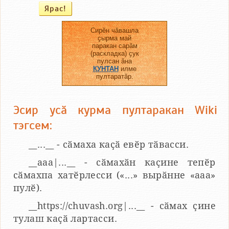
Сирӗн чӑвашла
ҫырма май
паракан сарӑм
(раскладка) ҫук
пулсан ӑна
КУНТАН
илме
пултаратӑр.
Эсир усӑ курма пултаракан Wiki
тэгсем:
__...__ - сӑмаха каҫӑ евӗр тӑвасси.
__aaa|...__ - сӑмахӑн каҫине тепӗр
сӑмахпа хатӗрлесси («...» вырӑнне «ааа»
пулӗ).
__https://chuvash.org|...__ - сӑмах ҫине
тулаш каҫӑ лартасси.