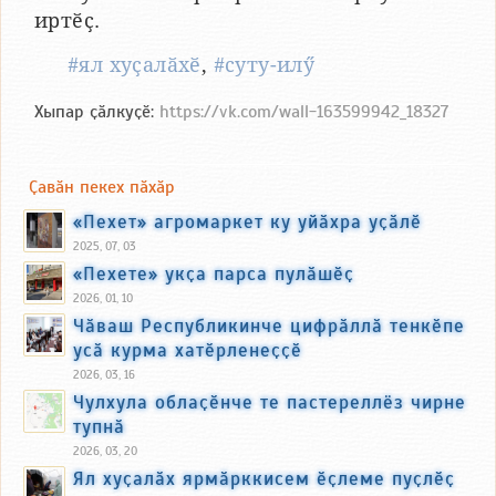
иртӗҫ.
#ял хуҫалӑхӗ
,
#суту-илӳ
Хыпар ҫӑлкуҫӗ:
https://vk.com/wall-163599942_18327
Ҫавӑн пекех пӑхӑр
«Пехет» агромаркет ку уйӑхра уҫӑлӗ
2025, 07, 03
«Пехете» укҫа парса пулӑшӗҫ
2026, 01, 10
Чӑваш Республикинче цифрӑллӑ тенкӗпе
усӑ курма хатӗрленеҫҫӗ
2026, 03, 16
Чулхула облаҫӗнче те пастереллёз чирне
тупнӑ
2026, 03, 20
Ял хуҫалӑх ярмӑрккисем ӗҫлеме пуҫлӗҫ