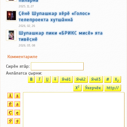
2025, 11, 27
Ҫӗнӗ Шупашкар хӗрӗ «Голос»
телепроекта хутшӑннӑ
2026, 02, 26
Шупашкар пики «БРИКС мисӗ» ята
тивӗҫнӗ
2026, 03, 08
Комментариле
Сирӗн ятӑp:
Анлӑлатса ҫырни:
B
T
U
T
Ячӗ1
Ячӗ2
Ячӗ3
#
X
2
2
X
Ӳкерчӗк
http://