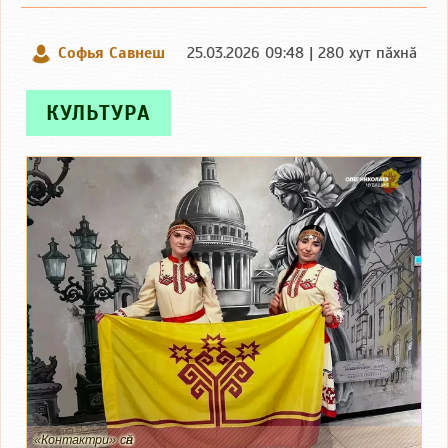
Софья Савнеш
25.03.2026 09:48 | 280 хут пӑхнӑ
КУЛЬТУРА
«Контактри» сӑн