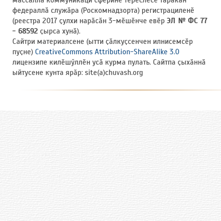
массӑллӑ коммуникаци сферине тӗрӗслесе тӑракан
федераллӑ служӑра (Роскомнадзорта) регистрациленӗ
(реестра 2017 ҫулхи нарӑсӑн 3-мӗшӗнче евӗр
ЭЛ № ФС 77
- 68592
ҫырса хунӑ).
Сайтри материалсене (ытти ҫӑлкуҫсенчен илнисемсӗр
пуҫне)
CreativeCommons Attribution-ShareAlike 3.0
лицензипе килӗшӳллӗн усӑ курма пулать. Сайтпа ҫыхӑннӑ
ыйтусене кунта ярӑр: site(a)chuvash.org