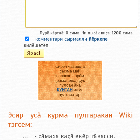
Пурӗ кӗртнӗ:
0
симв. Чи пысӑк виҫе:
1200
симв.
-
комментари ҫырмалли
йӗркепе
килӗшетӗп
Сирӗн чӑвашла
ҫырма май
паракан сарӑм
(раскладка) ҫук
пулсан ӑна
КУНТАН
илме
пултаратӑр.
Эсир усӑ курма пултаракан Wiki
тэгсем:
__...__ - сӑмаха каҫӑ евӗр тӑвасси.