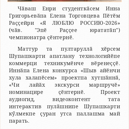
Чӑваш Енри студенткӑсем Инна
Григорьевӑпа Елена Торговцева Пӗтӗм
Раҫҫейри «Я ЛЮБЛЮ РОССИЮ-2026»
(чӑв. "Эпӗ Раҫҫее юрататӑп")
чемпионатра ҫӗнтернӗ.
Маттур та пултаруллӑ хӗрсем
Шупашкарти апатлану технологийӗпе
коммерци техникумӗнче вӗренеҫҫӗ.
Иннӑпа Елена конкурса «Шыв айӗнчи
хула халапӗсем» проектпа хутшӑннӑ,
«Чи лайӑх экскурси маршручӗ»
номинацире ҫӗнтернӗ. Проект
аудиогид, видеоконтент тата
интерактив пулӑшнипе Шупашкарти
кӳлмекпе ҫуран утса паллашма май
парать.