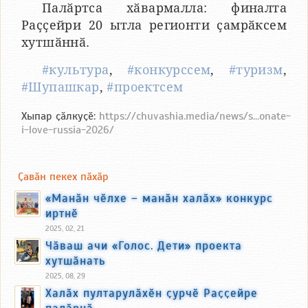
Палӑртса хӑвармалла: финалта
Раҫҫейри 20 ытла регионти ҫамрӑксем
хутшӑннӑ.
#культура
,
#конкурссем
,
#туризм
,
#Шупашкар
,
#проектсем
Хыпар ҫӑлкуҫӗ:
https://chuvashia.media/news/s...onate-
i-love-russia-2026/
Ҫавӑн пекех пӑхӑр
«Манӑн чӗлхе – манӑн халӑх» конкурс
иртнӗ
2025, 02, 21
Чӑваш ачи «Голос. Дети» проекта
хутшӑнать
2025, 08, 29
Халӑх пултарулӑхӗн ҫурчӗ Раҫҫейре
палӑрнӑ