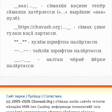
__aaa|...__ - сӑмахӑн каҫине тепӗр
сӑмахпа хатӗрлесси («...» вырӑнне «ааа»
пулӗ).
__https://chuvash.org|...__ - сӑмах ҫине
тулаш каҫӑ лартасси.
**...** - хулӑм шрифтпа палӑртасси.
~~...~~ - тайлӑк шрифтпа палӑртасси.
___...___ - аялтан чӗрнӗ йӗрпе
палӑртасси.
Сайт пирки
|
Пулӑшу
|
Статистика
(c) 2005-2026 Chuvash.Org
| «Чӑваш халӑх сайчӗ» тетелти
кӑларӑм МИХ пек Ҫыхӑну, информаци технологийӗ тата