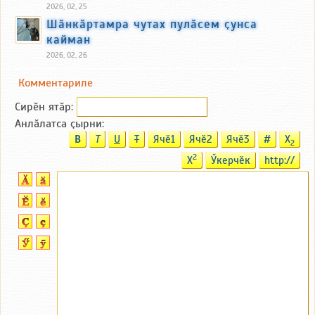
2026, 02, 25
Шӑнкӑртамра чутах пулӑсем ҫунса
кайман
2026, 02, 26
Комментариле
Сирӗн ятӑp:
Анлӑлатса ҫырни:
B
T
U
T
Ячӗ1
Ячӗ2
Ячӗ3
#
X
2
2
X
Ӳкерчӗк
http://