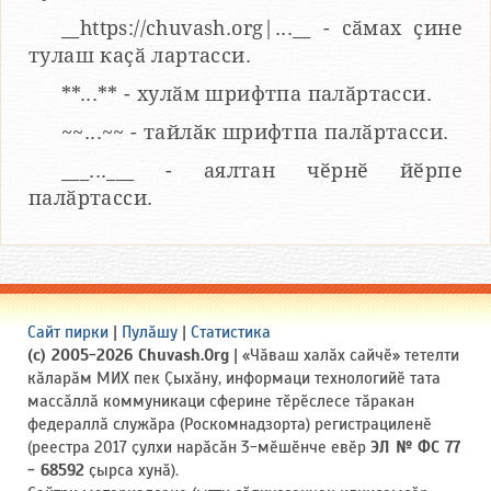
__https://chuvash.org|...__ - сӑмах ҫине
тулаш каҫӑ лартасси.
**...** - хулӑм шрифтпа палӑртасси.
~~...~~ - тайлӑк шрифтпа палӑртасси.
___...___ - аялтан чӗрнӗ йӗрпе
палӑртасси.
Сайт пирки
|
Пулӑшу
|
Статистика
(c) 2005-2026 Chuvash.Org
| «Чӑваш халӑх сайчӗ» тетелти
кӑларӑм МИХ пек Ҫыхӑну, информаци технологийӗ тата
массӑллӑ коммуникаци сферине тӗрӗслесе тӑракан
федераллӑ служӑра (Роскомнадзорта) регистрациленӗ
(реестра 2017 ҫулхи нарӑсӑн 3-мӗшӗнче евӗр
ЭЛ № ФС 77
- 68592
ҫырса хунӑ).