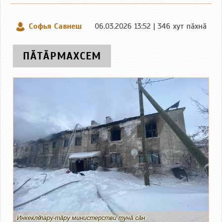
Софья Савнеш
06.03.2026 13:52 | 346 хут пӑхнӑ
ПӐТӐРМАХСЕМ
Инкеклӗ лару-тӑру министерстви тунӑ сӑн