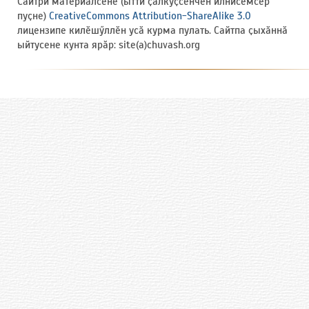
Сайтри материалсене (ытти ҫӑлкуҫсенчен илнисемсӗр
пуҫне)
CreativeCommons Attribution-ShareAlike 3.0
лицензипе килӗшӳллӗн усӑ курма пулать. Сайтпа ҫыхӑннӑ
ыйтусене кунта ярӑр: site(a)chuvash.org