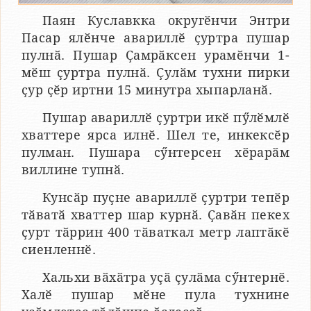
Паян Куславкка округӗнчи Энтри
Пасар ялӗнче авариллӗ ҫуртра пушар
пулнӑ. Пушар Ҫамрӑксен урамӗнчи 1-
мӗш ҫуртра пулнӑ. Ҫулӑм тухни пирки
ҫур ҫӗр иртни 15 минутра хыпарланӑ.
Пушар авариллӗ ҫуртри икӗ пӳлӗмлӗ
хваттере ярса илнӗ. Шел те, инкексӗр
пулман. Пушара сӳнтерсен хӗрарӑм
виллине тупнӑ.
Кунсӑр пуҫне авариллӗ ҫуртри тепӗр
тӑватӑ хваттер шар курнӑ. Ҫавӑн пекех
ҫурт тӑррин 400 тӑваткал метр лаптӑкӗ
сиенленнӗ.
Хальхи вӑхӑтра уҫӑ ҫулӑма сӳнтернӗ.
Халӗ пушар мӗне пула тухнине