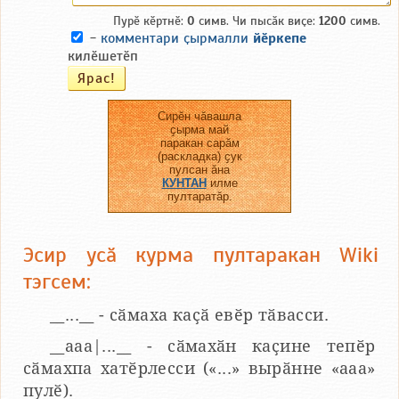
Пурӗ кӗртнӗ:
0
симв. Чи пысӑк виҫе:
1200
симв.
-
комментари ҫырмалли
йӗркепе
килӗшетӗп
Сирӗн чӑвашла
ҫырма май
паракан сарӑм
(раскладка) ҫук
пулсан ӑна
КУНТАН
илме
пултаратӑр.
Эсир усӑ курма пултаракан Wiki
тэгсем:
__...__ - сӑмаха каҫӑ евӗр тӑвасси.
__aaa|...__ - сӑмахӑн каҫине тепӗр
сӑмахпа хатӗрлесси («...» вырӑнне «ааа»
пулӗ).