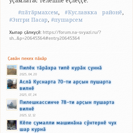
уҫӑмлатас тӗлӗшпе ӗҫлеҫҫӗ.
#пӑтӑрмахсем
,
#Куславкка районӗ
,
#Энтри Пасар
,
#пушарсем
Хыпар ҫӑлкуҫӗ:
https://forum.na-svyazi.ru/?
sh...&p=20645364#entry20645364
Ҫавӑн пекех пӑхӑр
Пилӗк тӑрӑхра типӗ курӑк ҫуннӑ
2025, 04, 20
Аслӑ Куснарта 70-ти арҫын пушарта
вилнӗ
2025, 07, 24
Пилешкассинче 78-ти арҫын пушарта
вилнӗ
2025, 12, 12
Кӗпе ҫумалли машинӑна сӳнтернӗ чух
шар курнӑ