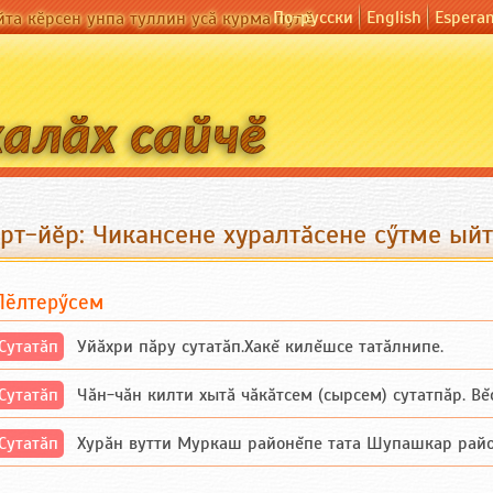
По-русски
English
Espera
йта кӗрсен унпа туллин усӑ курма пулӗ
урт-йӗр: Чикансене хуралтӑсене сӳтме ый
Пӗлтерӳсем
Сутатӑп
Уйăхри пăру сутатăп.Хакĕ килĕшсе татăлнипе.
Сутатӑп
Чăн-чăн килти хытă чăкăтсем (сырсем) сутатпăр. Вĕсе
Сутатӑп
Хурăн вутти Муркаш районĕпе тата Шупашкар районĕнч