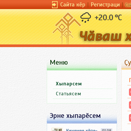
Сайта кӗр
|
Регистраци
|
Са
+20.0 °C
Меню
Ҫ
Хыпарсем
Статьясем
Эрне хыпарӗсем
Кинемее кӗпе-