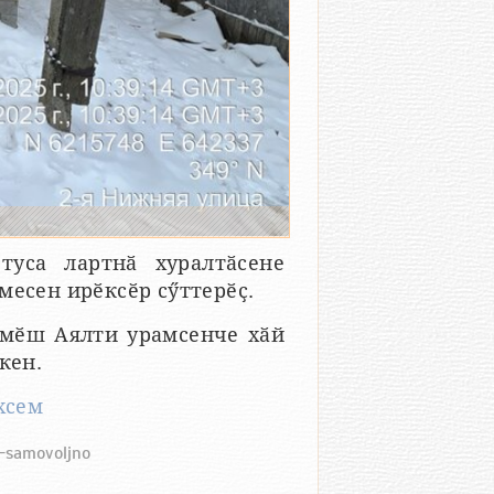
туса лартнӑ хуралтӑсене
месен ирӗксӗр сӳттерӗҫ.
-мӗш Аялти урамсенче хӑй
кен.
хсем
m-samovoljno