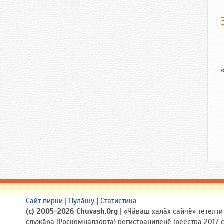
Сайт пирки
|
Пулӑшу
|
Статистика
(c) 2005-2026 Chuvash.Org
| «Чӑваш халӑх сайчӗ» тетелт
служӑра (Роскомнадзорта) регистрациленӗ (реестра 2017