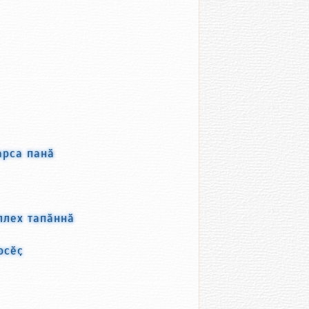
арса панӑ
ллех тапӑннӑ
юсӗҫ