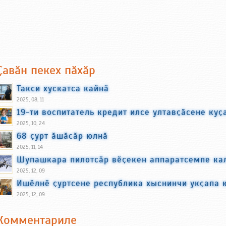
Ҫавӑн пекех пӑхӑр
Такси хускатса кайнӑ
2025, 08, 11
19-ти воспитатель кредит илсе ултавҫӑсене куҫ
2025, 10, 24
68 ҫурт ӑшӑсӑр юлнӑ
2025, 11, 14
Шупашкара пилотсӑр вӗҫекен аппаратсемпе ка
2025, 12, 09
Ишӗлнӗ ҫуртсене республика хыснинчи укҫапа 
2025, 12, 09
Комментариле