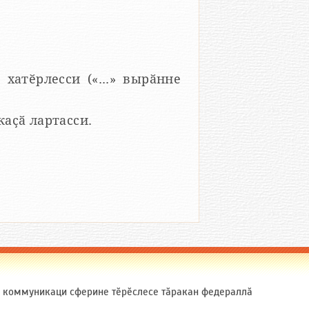
 хатӗрлесси («...» вырӑнне
 каҫӑ лартасси.
ӑ коммуникаци сферине тӗрӗслесе тӑракан федераллӑ