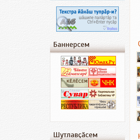
Баннерсем
Шутлавҫӑсем