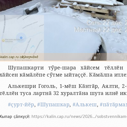
kalin.cap.ru сӑнӳкерчӗкӗ
Шупашкарти тӳре-шара хӑйсем тӗллӗн 
хӑйсен кӑмӑлӗпе сӳтме ыйтаҫҫӗ. Кӑмӑлпа итле
Алькешри Гоголь, 1-мӗш Кӑнтӑр, Аялти, 2
тӗллӗн туса лартнӑ 32 хуралтӑна шута илнӗ ик
#ҫурт-йӗр
,
#Шупашкар
,
#Алькеш
,
#пӑтӑрма
Хыпар ҫӑлкуҫӗ:
https://kalin.cap.ru/news/2026.../sobstvennika