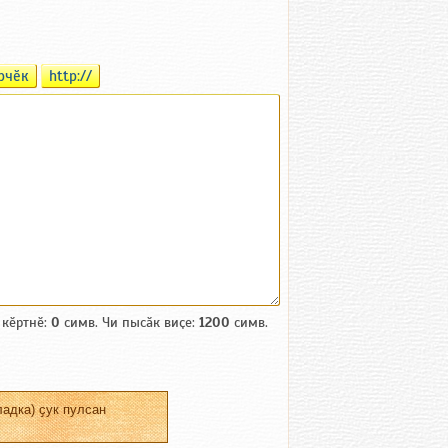
рчӗк
http://
 кӗртнӗ:
0
симв. Чи пысӑк виҫе:
1200
симв.
адка) ҫук пулсан