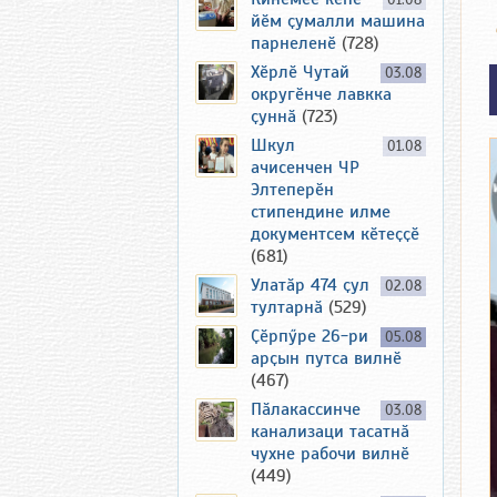
01.08
йӗм ҫумалли машина
парнеленӗ
(728)
Хӗрлӗ Чутай
03.08
округӗнче лавкка
ҫуннӑ
(723)
Шкул
01.08
ачисенчен ЧР
Элтеперӗн
стипендине илме
документсем кӗтеҫҫӗ
(681)
Улатӑр 474 ҫул
02.08
тултарнӑ
(529)
Ҫӗрпӳре 26-ри
05.08
арҫын путса вилнӗ
(467)
Пӑлакассинче
03.08
канализаци тасатнӑ
чухне рабочи вилнӗ
(449)