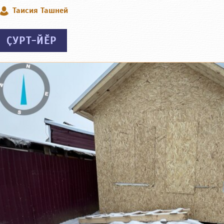
Таисия Ташней
ҪУРТ-ЙӖР