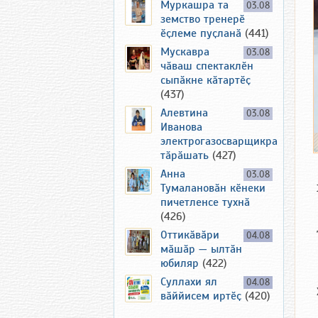
Муркашра та
03.08
земство тренерӗ
ӗҫлеме пуҫланӑ
(441)
Мускавра
03.08
чӑваш спектаклӗн
сыпӑкне кӑтартӗҫ
(437)
Алевтина
03.08
Иванова
электрогазосварщикра
тӑрӑшать
(427)
Анна
03.08
Тумалановӑн кӗнеки
пичетленсе тухнӑ
(426)
Оттикӑвӑри
04.08
мӑшӑр — ылтӑн
юбиляр
(422)
Суллахи ял
04.08
вӑййисем иртӗҫ
(420)