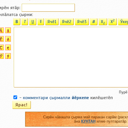
ирӗн ятӑp:
нлӑлатса ҫырни:
2
B
T
U
T
Ячӗ1
Ячӗ2
Ячӗ3
#
X
X
Ӳке
2
Пурӗ
-
комментари ҫырмалли
йӗркепе
килӗшетӗп
Сирӗн чӑвашла ҫырма май паракан сарӑм (раскл
ӑна
КУНТАН
илме пултаратӑр.