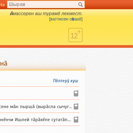
nto
Ӑсмассерен аш турамӗ лекмест.
[
ваттисен сӑмахӗ
]
тнӑ
Пӗлтерӳ хуш
не мăн пыршă (вырăсла сычуг) ...
и Ишлей тăрăхĕпе сутатăп. Ха...