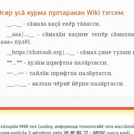
Эсир усӑ курма пултаракан Wiki тэгсем:
__...__ - сӑмаха каҫӑ евӗр тӑвасси.
__aaa|...__ - сӑмахӑн каҫине тепӗр сӑмахпа
«ааа» пулӗ).
__https://chuvash.org|...__ - сӑмах ҫине тулаш
**...** - хулӑм шрифтпа палӑртасси.
~~...~~ - тайлӑк шрифтпа палӑртасси.
___...___ - аялтан чӗрнӗ йӗрпе палӑртасси.
и кӑларӑм МИХ пек Ҫыхӑну, информаци технологийӗ тата массӑлл
 ҫулхи нарӑсӑн 3-мӗшӗнче евӗр
ЭЛ № ФС 77 - 68592
ҫырса хунӑ).