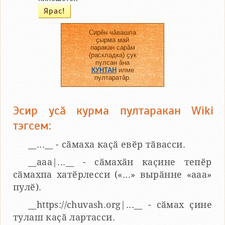
Сирӗн чӑвашла
ҫырма май
паракан сарӑм
(раскладка) ҫук
пулсан ӑна
КУНТАН
илме
пултаратӑр.
Эсир усӑ курма пултаракан Wiki
тэгсем:
__...__ - сӑмаха каҫӑ евӗр тӑвасси.
__aaa|...__ - сӑмахӑн каҫине тепӗр
сӑмахпа хатӗрлесси («...» вырӑнне «ааа»
пулӗ).
__https://chuvash.org|...__ - сӑмах ҫине
тулаш каҫӑ лартасси.