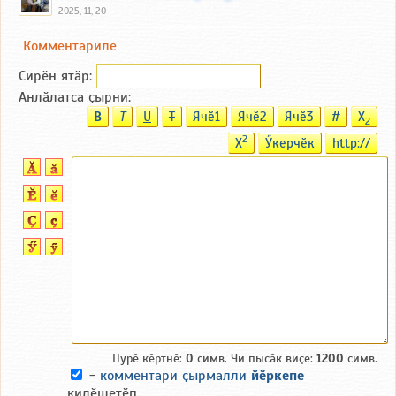
2025, 11, 20
Комментариле
Сирӗн ятӑp:
Анлӑлатса ҫырни:
B
T
U
T
Ячӗ1
Ячӗ2
Ячӗ3
#
X
2
2
X
Ӳкерчӗк
http://
Пурӗ кӗртнӗ:
0
симв. Чи пысӑк виҫе:
1200
симв.
-
комментари ҫырмалли
йӗркепе
килӗшетӗп