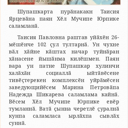
cheb-centr.soc.cap.ru сӑнӳкерчӗкӗ
Шупашкарта пурӑнакакн Таисия
Ярцевӑна паян Хӗл Мучипе Юрпике
саламланӑ.
Таисия Павловна раштав уйӑхӗн 26-
мӗшӗнче 102 ҫул тултарнӑ. Ун чухне
вӑл хӑйне кӑштах начар туйнӑран
хӑнасене йышӑнма килӗшмен. Паян
вара ун патне Шупашкар хулинчи
халӑхӑн социаллӑ ыйтӑвӗсене
тивӗҫтерекен комплексӗн уйрӑмӗсен
заведующийӗсем Марина Петровӑпа
Надежда Шикарева саламлама кайнӑ.
Вӗсем Хӗл Мучипе Юрпике евӗр
тумланнӑ. Ватӑ ҫынна черетлӗ ҫуралнӑ
кунпа саламласа ырлӑхпа сывлӑх
суннӑ.