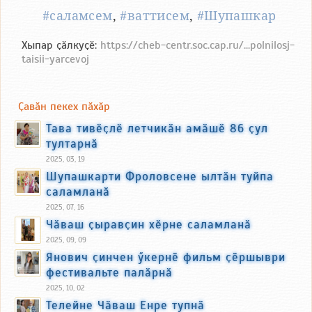
#саламсем
,
#ваттисем
,
#Шупашкар
Хыпар ҫӑлкуҫӗ:
https://cheb-centr.soc.cap.ru/...polnilosj-
taisii-yarcevoj
Ҫавӑн пекех пӑхӑр
Тава тивӗҫлӗ летчикӑн амӑшӗ 86 ҫул
тултарнӑ
2025, 03, 19
Шупашкарти Фроловсене ылтӑн туйпа
саламланӑ
2025, 07, 16
Чӑваш ҫыравҫин хӗрне саламланӑ
2025, 09, 09
Янович ҫинчен ӳкернӗ фильм ҫӗршыври
фестивальте палӑрнӑ
2025, 10, 02
Телейне Чӑваш Енре тупнӑ