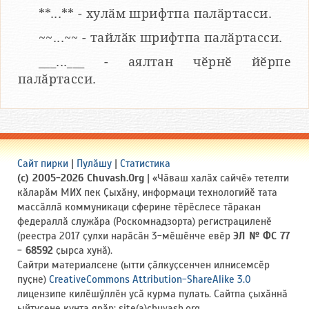
**...** - хулӑм шрифтпа палӑртасси.
~~...~~ - тайлӑк шрифтпа палӑртасси.
___...___ - аялтан чӗрнӗ йӗрпе
палӑртасси.
Сайт пирки
|
Пулӑшу
|
Статистика
(c) 2005-2026 Chuvash.Org
| «Чӑваш халӑх сайчӗ» тетелти
кӑларӑм МИХ пек Ҫыхӑну, информаци технологийӗ тата
массӑллӑ коммуникаци сферине тӗрӗслесе тӑракан
федераллӑ служӑра (Роскомнадзорта) регистрациленӗ
(реестра 2017 ҫулхи нарӑсӑн 3-мӗшӗнче евӗр
ЭЛ № ФС 77
- 68592
ҫырса хунӑ).
Сайтри материалсене (ытти ҫӑлкуҫсенчен илнисемсӗр
пуҫне)
CreativeCommons Attribution-ShareAlike 3.0
лицензипе килӗшӳллӗн усӑ курма пулать. Сайтпа ҫыхӑннӑ
ыйтусене кунта ярӑр: site(a)chuvash.org