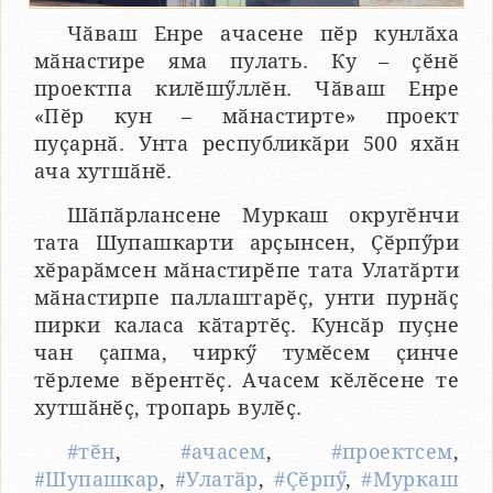
Чӑваш Енре ачасене пӗр кунлӑха
мӑнастире яма пулать. Ку – ҫӗнӗ
проектпа килӗшӳллӗн. Чӑваш Енре
«Пӗр кун – мӑнастирте» проект
пуҫарнӑ. Унта республикӑри 500 яхӑн
ача хутшӑнӗ.
Шӑпӑрлансене Муркаш округӗнчи
тата Шупашкарти арҫынсен, Ҫӗрпӳри
хӗрарӑмсен мӑнастирӗпе тата Улатӑрти
мӑнастирпе паллаштарӗҫ, унти пурнӑҫ
пирки каласа кӑтартӗҫ. Кунсӑр пуҫне
чан ҫапма, чиркӳ тумӗсем ҫинче
тӗрлеме вӗрентӗҫ. Ачасем кӗлӗсене те
хутшӑнӗҫ, тропарь вулӗҫ.
#тӗн
,
#ачасем
,
#проектсем
,
#Шупашкар
,
#Улатӑр
,
#Ҫӗрпӳ
,
#Муркаш