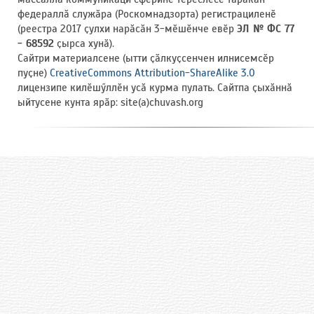
федераллӑ служӑра (Роскомнадзорта) регистрациленӗ
(реестра 2017 ҫулхи нарӑсӑн 3-мӗшӗнче евӗр
ЭЛ № ФС 77
- 68592
ҫырса хунӑ).
Сайтри материалсене (ытти ҫӑлкуҫсенчен илнисемсӗр
пуҫне)
CreativeCommons Attribution-ShareAlike 3.0
лицензипе килӗшӳллӗн усӑ курма пулать. Сайтпа ҫыхӑннӑ
ыйтусене кунта ярӑр: site(a)chuvash.org