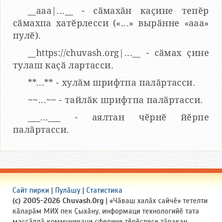
__aaa|...__ - сӑмахӑн каҫине тепӗр
сӑмахпа хатӗрлесси («...» вырӑнне «ааа»
пулӗ).
__https://chuvash.org|...__ - сӑмах ҫине
тулаш каҫӑ лартасси.
**...** - хулӑм шрифтпа палӑртасси.
~~...~~ - тайлӑк шрифтпа палӑртасси.
___...___ - аялтан чӗрнӗ йӗрпе
палӑртасси.
Сайт пирки
|
Пулӑшу
|
Статистика
(c) 2005-2026 Chuvash.Org
| «Чӑваш халӑх сайчӗ» тетелти
кӑларӑм МИХ пек Ҫыхӑну, информаци технологийӗ тата
массӑллӑ коммуникаци сферине тӗрӗслесе тӑракан