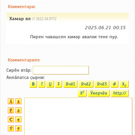
Комментари:
Хамар ял
// 1612.14.9772
2025.06.21 00:15
Пирен чавашсен хамар авалхи тене пур.
Комментариле
Сирӗн ятӑp:
Анлӑлатса ҫырни:
B
T
U
T
Ячӗ1
Ячӗ2
Ячӗ3
#
X
2
2
X
Ӳкерчӗк
http://