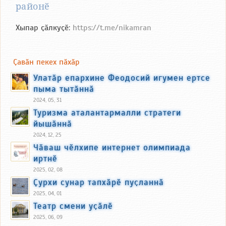
районӗ
Хыпар ҫӑлкуҫӗ:
https://t.me/nikamran
Ҫавӑн пекех пӑхӑр
Улатӑр епархине Феодосий игумен ертсе
пыма тытӑннӑ
2024, 05, 31
Туризма аталантармалли стратеги
йышӑннӑ
2024, 12, 25
Чӑваш чӗлхипе интернет олимпиада
иртнӗ
2025, 02, 08
Ҫурхи сунар тапхӑрӗ пуҫланнӑ
2025, 04, 01
Театр смени уҫӑлӗ
2025, 06, 09