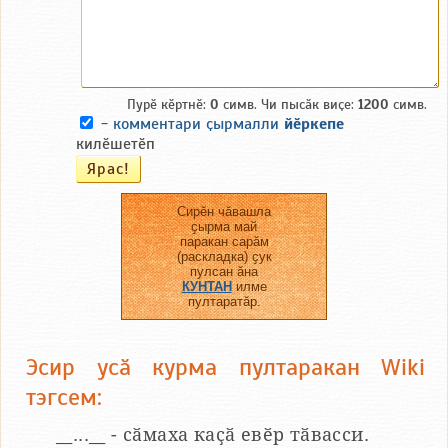
Пурӗ кӗртнӗ:
0
симв. Чи пысӑк виҫе:
1200
симв.
-
комментари ҫырмалли
йӗркепе
килӗшетӗп
Сирӗн чӑвашла
ҫырма май
паракан сарӑм
(раскладка) ҫук
пулсан ӑна
КУНТАН
илме
пултаратӑр.
Эсир усӑ курма пултаракан Wiki
тэгсем:
__...__ - сӑмаха каҫӑ евӗр тӑвасси.