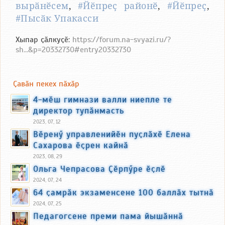
вырӑнӗсем
,
#Йӗпреҫ районӗ
,
#Йӗпреҫ
,
#Пысӑк Упакасси
Хыпар ҫӑлкуҫӗ:
https://forum.na-svyazi.ru/?
sh...&p=20332730#entry20332730
Ҫавӑн пекех пӑхӑр
4-мӗш гимнази валли ниепле те
директор тупӑнмасть
2023, 07, 12
Вӗренӳ управленийӗн пуҫлӑхӗ Елена
Сахарова ӗҫрен кайнӑ
2023, 08, 29
Ольга Чепрасова Ҫӗрпӳре ӗҫлӗ
2024, 07, 24
64 ҫамрӑк экзаменсене 100 баллӑх тытнӑ
2024, 07, 25
Педагогсене преми пама йышӑннӑ