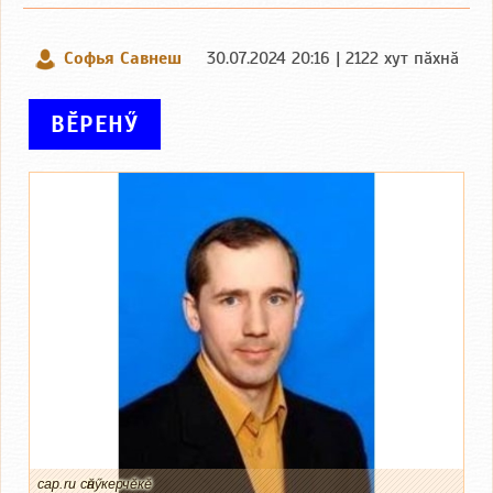
Софья Савнеш
30.07.2024 20:16 | 2122 хут пӑхнӑ
ВӖРЕНӲ
cap.ru сӑнӳкерчӗкӗ