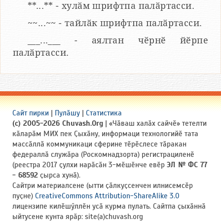
**...** - хулӑм шрифтпа палӑртасси.
~~...~~ - тайлӑк шрифтпа палӑртасси.
___...___ - аялтан чӗрнӗ йӗрпе
палӑртасси.
Сайт пирки
|
Пулӑшу
|
Статистика
(c) 2005-2026 Chuvash.Org
| «Чӑваш халӑх сайчӗ» тетелти
кӑларӑм МИХ пек Ҫыхӑну, информаци технологийӗ тата
массӑллӑ коммуникаци сферине тӗрӗслесе тӑракан
федераллӑ служӑра (Роскомнадзорта) регистрациленӗ
(реестра 2017 ҫулхи нарӑсӑн 3-мӗшӗнче евӗр
ЭЛ № ФС 77
- 68592
ҫырса хунӑ).
Сайтри материалсене (ытти ҫӑлкуҫсенчен илнисемсӗр
пуҫне)
CreativeCommons Attribution-ShareAlike 3.0
лицензипе килӗшӳллӗн усӑ курма пулать. Сайтпа ҫыхӑннӑ
ыйтусене кунта ярӑр: site(a)chuvash.org