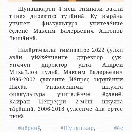
Шупашкарти 4-мӗш гимнази валли
тинех директор тупӑннӑ. Ку вырӑна
унччен физкультура учителӗнче
ӗҫленӗ Максим Валерьевич Антонов
йышӑннӑ.
Палӑртмалла: гимназире 2022 ҫулхи
авӑн уйӑхӗнченпе директор ҫук.
Унччен директор унта Андрей
Михайлов пулнӑ. Максим Валерьевич
1996-2002 ҫулсенче Йӗпреҫ округӗнчи
Пысӑк Упакассинчи шкулта
физкультура учителӗнче ӗҫленӗ.
Кайран Йӗпреҫри 2-мӗш шкулта
тӑрӑшнӑ, 2006-2018 ҫулсенче ӑна ертсе
пынӑ.
#вӗренӳ
,
#Шупашкар
,
#ӗҫ