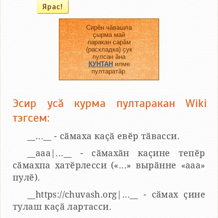
Сирӗн чӑвашла
ҫырма май
паракан сарӑм
(раскладка) ҫук
пулсан ӑна
КУНТАН
илме
пултаратӑр.
Эсир усӑ курма пултаракан Wiki
тэгсем:
__...__ - сӑмаха каҫӑ евӗр тӑвасси.
__aaa|...__ - сӑмахӑн каҫине тепӗр
сӑмахпа хатӗрлесси («...» вырӑнне «ааа»
пулӗ).
__https://chuvash.org|...__ - сӑмах ҫине
тулаш каҫӑ лартасси.