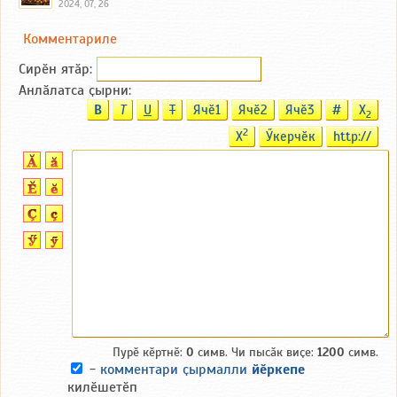
2024, 07, 26
Комментариле
Сирӗн ятӑp:
Анлӑлатса ҫырни:
B
T
U
T
Ячӗ1
Ячӗ2
Ячӗ3
#
X
2
2
X
Ӳкерчӗк
http://
Пурӗ кӗртнӗ:
0
симв. Чи пысӑк виҫе:
1200
симв.
-
комментари ҫырмалли
йӗркепе
килӗшетӗп