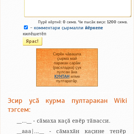
Пурӗ кӗртнӗ:
0
симв. Чи пысӑк виҫе:
1200
симв.
-
комментари ҫырмалли
йӗркепе
килӗшетӗп
Сирӗн чӑвашла
ҫырма май
паракан сарӑм
(раскладка) ҫук
пулсан ӑна
КУНТАН
илме
пултаратӑр.
Эсир усӑ курма пултаракан Wiki
тэгсем:
__...__ - сӑмаха каҫӑ евӗр тӑвасси.
__aaa|...__ - сӑмахӑн каҫине тепӗр