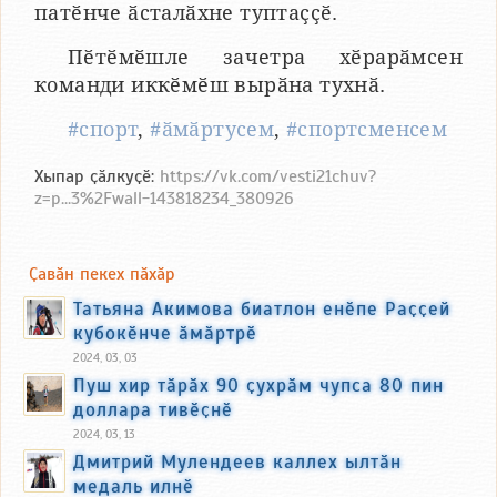
патӗнче ӑсталӑхне туптаҫҫӗ.
Пӗтӗмӗшле зачетра хӗрарӑмсен
команди иккӗмӗш вырӑна тухнӑ.
#спорт
,
#ӑмӑртусем
,
#спортсменсем
Хыпар ҫӑлкуҫӗ:
https://vk.com/vesti21chuv?
z=p...3%2Fwall-143818234_380926
Ҫавӑн пекех пӑхӑр
Татьяна Акимова биатлон енӗпе Раҫҫей
кубокӗнче ӑмӑртрӗ
2024, 03, 03
Пуш хир тӑрӑх 90 ҫухрӑм чупса 80 пин
доллара тивӗҫнӗ
2024, 03, 13
Дмитрий Мулендеев каллех ылтӑн
медаль илнӗ