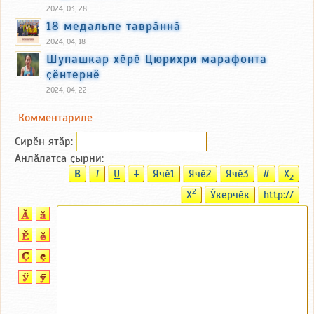
2024, 03, 28
18 медальпе таврӑннӑ
2024, 04, 18
Шупашкар хӗрӗ Цюрихри марафонта
ҫӗнтернӗ
2024, 04, 22
Комментариле
Сирӗн ятӑp:
Анлӑлатса ҫырни:
B
T
U
T
Ячӗ1
Ячӗ2
Ячӗ3
#
X
2
2
X
Ӳкерчӗк
http://