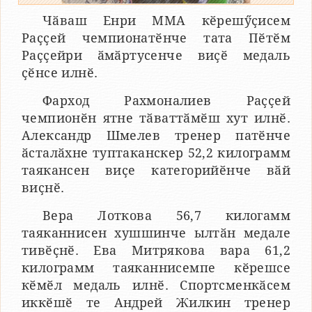
Чӑваш Енри ММА кӗрешӳҫисем
Раҫҫей чемпионатӗнче тата Пӗтӗм
Раҫҫейри ӑмӑртусенче виҫӗ медаль
ҫӗнсе илнӗ.
Фарход Рахмоналиев Раҫҫей
чемпионӗн ятне тӑваттӑмӗш хут илнӗ.
Александр Шмелев тренер патӗнче
ӑсталӑхне туптаканскер 52,2 килограмм
таякансен виҫе категорийӗнче вӑй
виҫнӗ.
Вера Лоткова 56,7 килогамм
таяканнисен хушшинче ылтӑн медале
тивӗҫнӗ. Ева Митрякова вара 61,2
килограмм таяканнисемпе кӗрешсе
кӗмӗл медаль илнӗ. Спортсменкӑсем
иккӗшӗ те Андрей Жилкин тренер