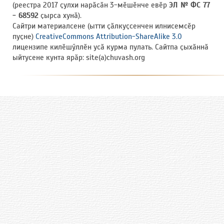
(реестра 2017 ҫулхи нарӑсӑн 3-мӗшӗнче евӗр
ЭЛ № ФС 77
- 68592
ҫырса хунӑ).
Сайтри материалсене (ытти ҫӑлкуҫсенчен илнисемсӗр
пуҫне)
CreativeCommons Attribution-ShareAlike 3.0
лицензипе килӗшӳллӗн усӑ курма пулать. Сайтпа ҫыхӑннӑ
ыйтусене кунта ярӑр: site(a)chuvash.org