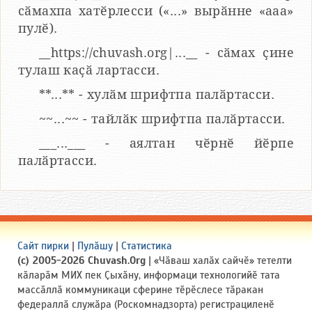
сӑмахпа хатӗрлесси («...» вырӑнне «ааа»
пулӗ).
__https://chuvash.org|...__ - сӑмах ҫине
тулаш каҫӑ лартасси.
**...** - хулӑм шрифтпа палӑртасси.
~~...~~ - тайлӑк шрифтпа палӑртасси.
___...___ - аялтан чӗрнӗ йӗрпе
палӑртасси.
Сайт пирки
|
Пулӑшу
|
Статистика
(c) 2005-2026 Chuvash.Org
| «Чӑваш халӑх сайчӗ» тетелти
кӑларӑм МИХ пек Ҫыхӑну, информаци технологийӗ тата
массӑллӑ коммуникаци сферине тӗрӗслесе тӑракан
федераллӑ служӑра (Роскомнадзорта) регистрациленӗ