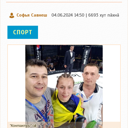
Софья Савнеш
04.06.2024 14:50 | 6693 хут пӑхнӑ
СПОРТ
"Контактри" сӑн