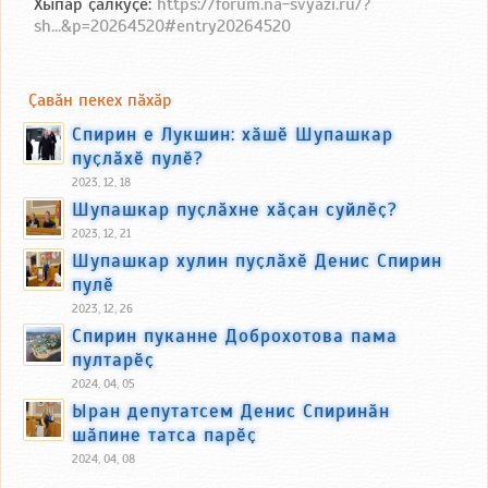
Хыпар ҫӑлкуҫӗ:
https://forum.na-svyazi.ru/?
sh...&p=20264520#entry20264520
Ҫавӑн пекех пӑхӑр
Спирин е Лукшин: хӑшӗ Шупашкар
пуҫлӑхӗ пулӗ?
2023, 12, 18
Шупашкар пуҫлӑхне хӑҫан суйлӗҫ?
2023, 12, 21
Шупашкар хулин пуҫлӑхӗ Денис Спирин
пулӗ
2023, 12, 26
Спирин пуканне Доброхотова пама
пултарӗҫ
2024, 04, 05
Ыран депутатсем Денис Спиринӑн
шӑпине татса парӗҫ
2024, 04, 08