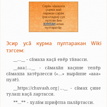
Сирӗн чӑвашла
ҫырма май
паракан сарӑм
(раскладка) ҫук
пулсан ӑна
КУНТАН
илме
пултаратӑр.
Эсир усӑ курма пултаракан Wiki
тэгсем:
__...__ - сӑмаха каҫӑ евӗр тӑвасси.
__aaa|...__ - сӑмахӑн каҫине тепӗр
сӑмахпа хатӗрлесси («...» вырӑнне «ааа»
пулӗ).
__https://chuvash.org|...__ - сӑмах ҫине
тулаш каҫӑ лартасси.
**...** - хулӑм шрифтпа палӑртасси.