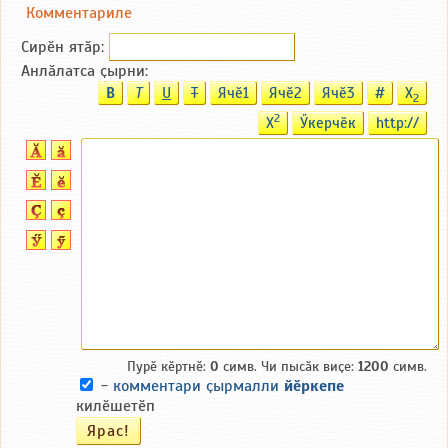
Комментариле
Сирӗн ятӑp:
Анлӑлатса ҫырни:
B
T
U
T
Ячӗ1
Ячӗ2
Ячӗ3
#
X
2
2
X
Ӳкерчӗк
http://
Пурӗ кӗртнӗ:
0
симв. Чи пысӑк виҫе:
1200
симв.
-
комментари ҫырмалли
йӗркепе
килӗшетӗп