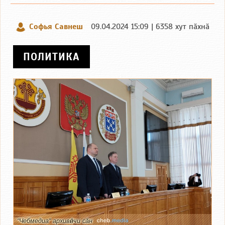
Софья Савнеш
09.04.2024 15:09 | 6358 хут пӑхнӑ
ПОЛИТИКА
"Чебмедиа" архивӗнчи сӑн