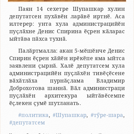
Паян 14 сехетре Шупашкар хулин
депутатсен пухӑвӗн ларӑвӗ иртнӗ. Аса
илтерер: унта хула администрацийӗн
пуҫлӑхне Денис Спирина ӗҫрен кӑларас
ыйтӑва пӑхса тухнӑ.
Палӑртмалла: акан 5-мӗшӗнче Денис
Спирин ӗҫрен хӑйӗн ирӗкӗпе яма ыйтса
заявлени ҫырнӑ. Халӗ депутатсем хула
администрацийӗн пуҫлӑхӗн тивӗҫӗсене
вӑхӑтлӑха пурнӑҫлама Владимир
Доброхотова шаннӑ. Вӑл администраци
пуҫлӑхӗн архитекура ыйтӑвӗсемпе
ӗҫлекен ҫумӗ шутланать.
#политика
,
#Шупашкар
,
#тӳре-шара
,
#депутатсем