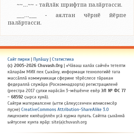
~~...~~ - тайлӑк шрифтпа палӑртасси.
___...___ - аялтан чӗрнӗ йӗрпе
палӑртасси.
Сайт пирки
|
Пулӑшу
|
Статистика
(c) 2005-2026 Chuvash.Org
| «Чӑваш халӑх сайчӗ» тетелти
кӑларӑм МИХ пек Ҫыхӑну, информаци технологийӗ тата
массӑллӑ коммуникаци сферине тӗрӗслесе тӑракан
федераллӑ служӑра (Роскомнадзорта) регистрациленӗ
(реестра 2017 ҫулхи нарӑсӑн 3-мӗшӗнче евӗр
ЭЛ № ФС 77
- 68592
ҫырса хунӑ).
Сайтри материалсене (ытти ҫӑлкуҫсенчен илнисемсӗр
пуҫне)
CreativeCommons Attribution-ShareAlike 3.0
лицензипе килӗшӳллӗн усӑ курма пулать. Сайтпа ҫыхӑннӑ
ыйтусене кунта ярӑр: site(a)chuvash.org