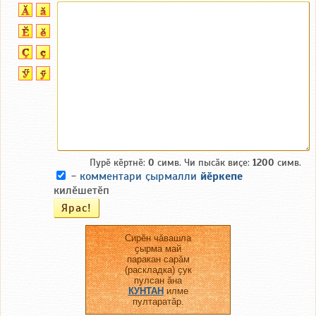
Пурӗ кӗртнӗ:
0
симв. Чи пысӑк виҫе:
1200
симв.
-
комментари ҫырмалли
йӗркепе
килӗшетӗп
Сирӗн чӑвашла
ҫырма май
паракан сарӑм
(раскладка) ҫук
пулсан ӑна
КУНТАН
илме
пултаратӑр.