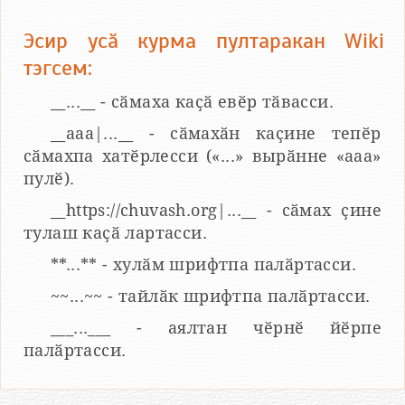
Эсир усӑ курма пултаракан Wiki
тэгсем:
__...__ - сӑмаха каҫӑ евӗр тӑвасси.
__aaa|...__ - сӑмахӑн каҫине тепӗр
сӑмахпа хатӗрлесси («...» вырӑнне «ааа»
пулӗ).
__https://chuvash.org|...__ - сӑмах ҫине
тулаш каҫӑ лартасси.
**...** - хулӑм шрифтпа палӑртасси.
~~...~~ - тайлӑк шрифтпа палӑртасси.
___...___ - аялтан чӗрнӗ йӗрпе
палӑртасси.