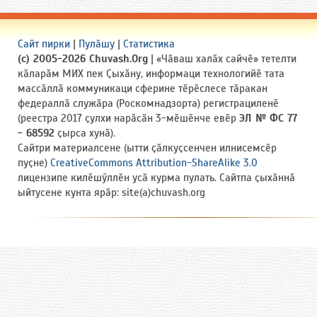
Сайт пирки
|
Пулӑшу
|
Статистика
(c) 2005-2026 Chuvash.Org
| «Чӑваш халӑх сайчӗ» тетелти
кӑларӑм МИХ пек Ҫыхӑну, информаци технологийӗ тата
массӑллӑ коммуникаци сферине тӗрӗслесе тӑракан
федераллӑ служӑра (Роскомнадзорта) регистрациленӗ
(реестра 2017 ҫулхи нарӑсӑн 3-мӗшӗнче евӗр
ЭЛ № ФС 77
- 68592
ҫырса хунӑ).
Сайтри материалсене (ытти ҫӑлкуҫсенчен илнисемсӗр
пуҫне)
CreativeCommons Attribution-ShareAlike 3.0
лицензипе килӗшӳллӗн усӑ курма пулать. Сайтпа ҫыхӑннӑ
ыйтусене кунта ярӑр: site(a)chuvash.org