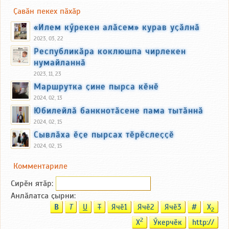
Ҫавӑн пекех пӑхӑр
«Илем кӳрекен алӑсем» курав уҫӑлнӑ
2023, 03, 22
Республикӑра коклюшпа чирлекен
нумайланнӑ
2023, 11, 23
Маршрутка ҫине пырса кӗнӗ
2024, 02, 13
Юбилейлӑ банкнотӑсене пама тытӑннӑ
2024, 02, 15
Сывлӑха ӗҫе пырсах тӗрӗслеҫҫӗ
2024, 02, 15
Комментариле
Сирӗн ятӑp:
Анлӑлатса ҫырни:
B
T
U
T
Ячӗ1
Ячӗ2
Ячӗ3
#
X
2
2
X
Ӳкерчӗк
http://