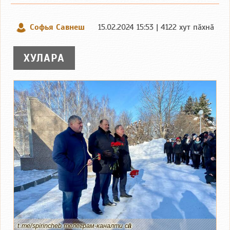
Софья Савнеш
15.02.2024 15:53 | 4122 хут пӑхнӑ
ХУЛАРА
t.me/spirincheb телеграм-каналти сӑн