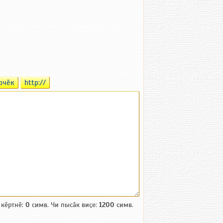
рчӗк
http://
 кӗртнӗ:
0
симв. Чи пысӑк виҫе:
1200
симв.