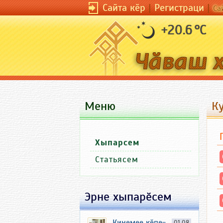
Сайта кӗр
|
Регистраци
|
Са
+20.6 °C
Меню
К
Хыпарсем
Статьясем
Эрне хыпарӗсем
Кинемее кӗпе-