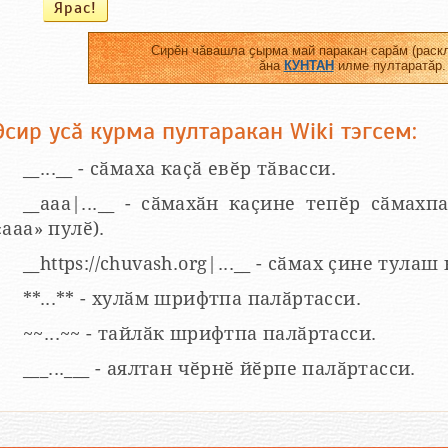
Сирӗн чӑвашла ҫырма май паракан сарӑм (раскл
ӑна
КУНТАН
илме пултаратӑр.
Эсир усӑ курма пултаракан Wiki тэгсем:
__...__ - сӑмаха каҫӑ евӗр тӑвасси.
__aaa|...__ - сӑмахӑн каҫине тепӗр сӑмахпа
«ааа» пулӗ).
__https://chuvash.org|...__ - сӑмах ҫине тулаш
**...** - хулӑм шрифтпа палӑртасси.
~~...~~ - тайлӑк шрифтпа палӑртасси.
___...___ - аялтан чӗрнӗ йӗрпе палӑртасси.