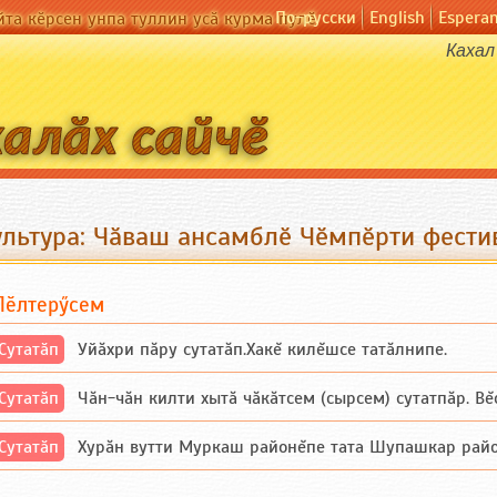
По-русски
English
Espera
йта кӗрсен унпа туллин усӑ курма пулӗ
Кахал 
ультура: Чӑваш ансамблӗ Чӗмпӗрти фести
Пӗлтерӳсем
Сутатӑп
Уйăхри пăру сутатăп.Хакĕ килĕшсе татăлнипе.
Сутатӑп
Чăн-чăн килти хытă чăкăтсем (сырсем) сутатпăр. Вĕсе
Сутатӑп
Хурăн вутти Муркаш районĕпе тата Шупашкар районĕнч