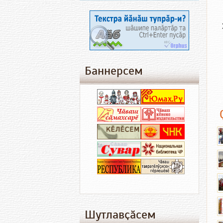
Баннерсем
Шутлавҫӑсем