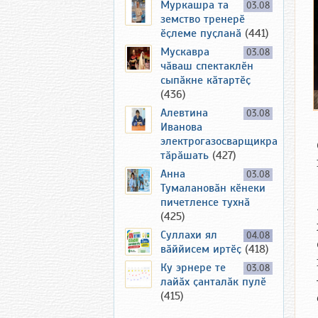
Муркашра та
03.08
земство тренерӗ
ӗҫлеме пуҫланӑ
(441)
Мускавра
03.08
чӑваш спектаклӗн
сыпӑкне кӑтартӗҫ
(436)
Алевтина
03.08
Иванова
электрогазосварщикра
тӑрӑшать
(427)
Анна
03.08
Тумалановӑн кӗнеки
пичетленсе тухнӑ
(425)
Суллахи ял
04.08
вӑййисем иртӗҫ
(418)
Ку эрнере те
03.08
лайӑх ҫанталӑк пулӗ
(415)