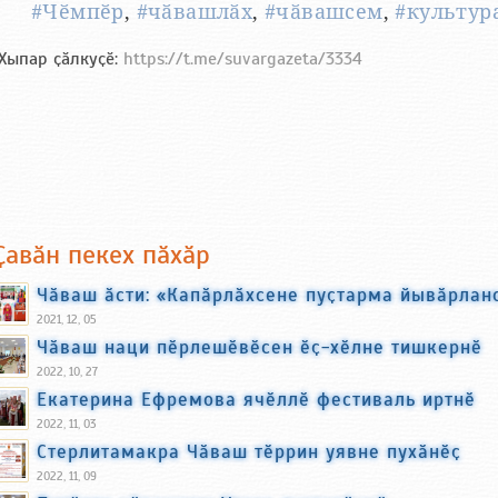
#Чӗмпӗр
,
#чӑвашлӑх
,
#чӑвашсем
,
#культур
Хыпар ҫӑлкуҫӗ:
https://t.me/suvargazeta/3334
Ҫавӑн пекех пӑхӑр
Чӑваш ӑсти: «Капӑрлӑхсене пуҫтарма йывӑрлан
2021, 12, 05
Чӑваш наци пӗрлешӗвӗсен ӗҫ-хӗлне тишкернӗ
2022, 10, 27
Екатерина Ефремова ячӗллӗ фестиваль иртнӗ
2022, 11, 03
Стерлитамакра Чӑваш тӗррин уявне пухӑнӗҫ
2022, 11, 09