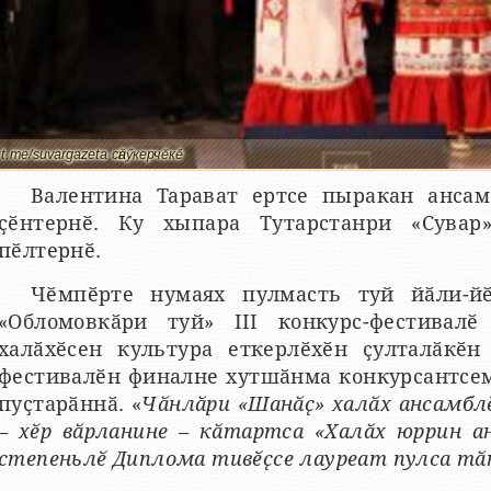
t.me/suvargazeta сӑнӳкерчӗкӗ
Валентина Тарават ертсе пыракан ансам
ҫӗнтернӗ. Ку хыпара Тутарстанри «Сувар»
пӗлтернӗ.
Чӗмпӗрте нумаях пулмасть туй йӑли-й
«Обломовкӑри туй» III конкурс-фестивалӗ
халӑхӗсен культура еткерлӗхӗн ҫулталӑкӗн
фестивалӗн финалне хутшӑнма конкурсантсе
пуҫтарӑннӑ. «
Чӑнлӑри «Шанӑҫ» халӑх ансамбл
– хӗр вӑрланине – кӑтартса «Халӑх юррин а
степеньлӗ Диплома тивӗҫсе лауреат пулса тӑ