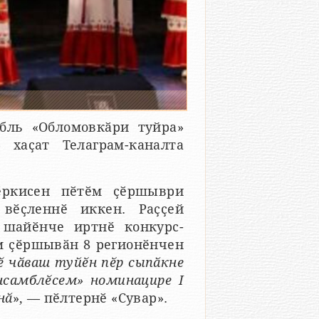
бль «Обломовкӑри туйра»
 хаҫат Телаграм-каналта
ӗркисен пӗтӗм ҫӗршыври
 вӗҫленнӗ иккен. Раҫҫей
 шайӗнче иртнӗ конкурс-
м ҫӗршывӑн 8 регионӗнчен
ӗ чӑваш туйӗн пӗр сыпӑкне
нсамблӗсем» номинацире I
нӑ
», — пӗлтернӗ «Сувар».