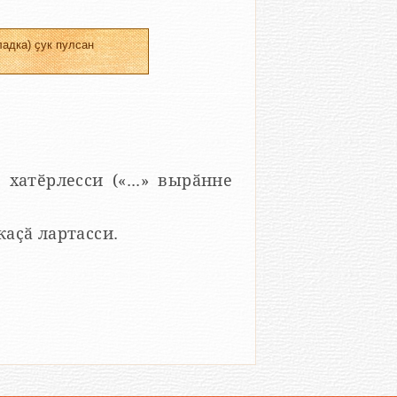
адка) ҫук пулсан
 хатӗрлесси («...» вырӑнне
 каҫӑ лартасси.