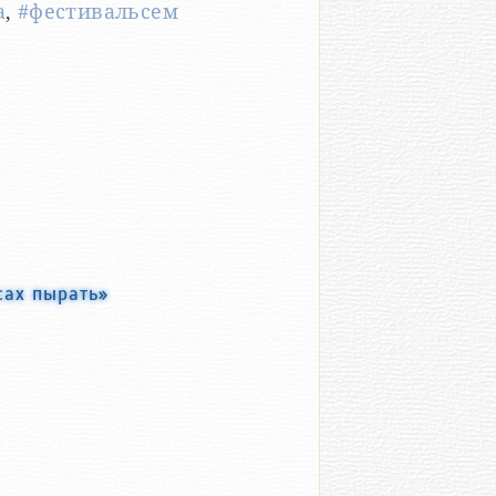
а
,
#фестивальсем
сах пырать»