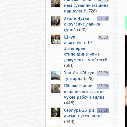
01.08
йӗм ҫумалли машина
парнеленӗ
(728)
Хӗрлӗ Чутай
03.08
округӗнче лавкка
ҫуннӑ
(720)
Шкул
01.08
ачисенчен ЧР
Элтеперӗн
стипендине илме
документсем кӗтеҫҫӗ
(681)
Улатӑр 474 ҫул
02.08
тултарнӑ
(528)
Пӑлакассинче
03.08
канализаци тасатнӑ
чухне рабочи вилнӗ
(448)
Ҫӗрпӳре 26-ри
05.08
арҫын путса вилнӗ
(444)