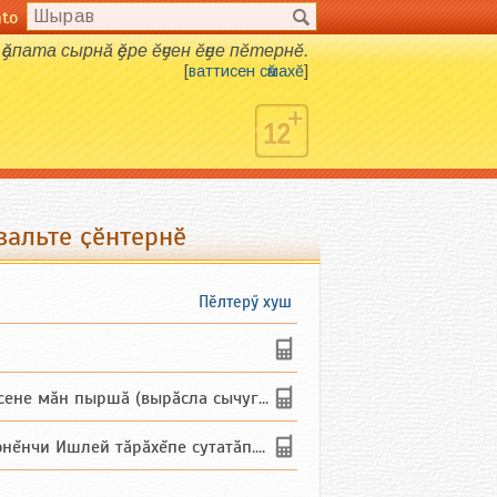
nto
ҫӑпата сырнӑ ҫӗре ӗҫчен ӗҫне пӗтернӗ.
[
ваттисен сӑмахӗ
]
вальте ҫӗнтернӗ
Пӗлтерӳ хуш
не мăн пыршă (вырăсла сычуг) ...
и Ишлей тăрăхĕпе сутатăп. Ха...