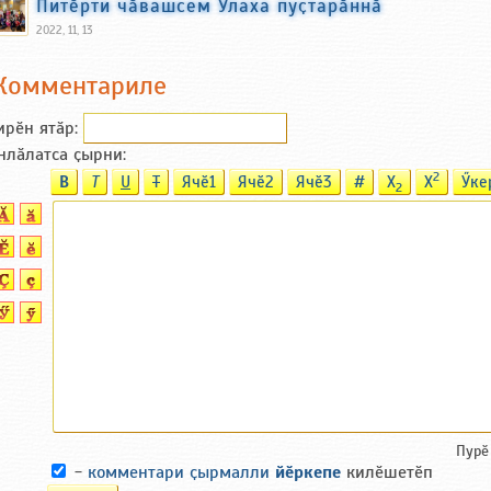
Питӗрти чӑвашсем Улаха пуҫтарӑннӑ
2022, 11, 13
Комментариле
ирӗн ятӑp:
нлӑлатса ҫырни:
2
B
T
U
T
Ячӗ1
Ячӗ2
Ячӗ3
#
X
X
Ӳке
2
Пурӗ
-
комментари ҫырмалли
йӗркепе
килӗшетӗп