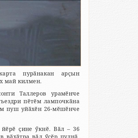
карта пурӑнакан арҫын
х май килмен.
йонти Таллеров урамӗнче
одъездри пӗтӗм лампочкӑна
сем пуш уйӑхӗн 26-мӗшӗнче
йӗрӗ ҫине ӳкнӗ. Вӑл – 36
в вӑхӑтра вӑл ӳсӗр пулнӑ,