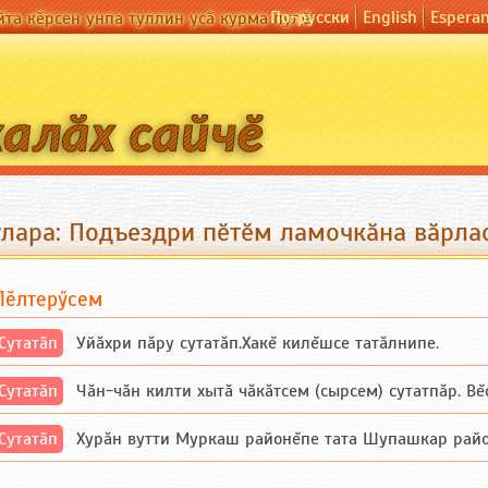
По-русски
English
Espera
йта кӗрсен унпа туллин усӑ курма пулӗ
улара: Подъездри пӗтӗм ламочкӑна вӑрлас
Пӗлтерӳсем
Сутатӑп
Уйăхри пăру сутатăп.Хакĕ килĕшсе татăлнипе.
Сутатӑп
Чăн-чăн килти хытă чăкăтсем (сырсем) сутатпăр. Вĕсе
Сутатӑп
Хурăн вутти Муркаш районĕпе тата Шупашкар районĕнч