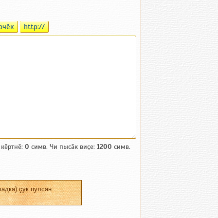
рчӗк
http://
 кӗртнӗ:
0
симв. Чи пысӑк виҫе:
1200
симв.
адка) ҫук пулсан