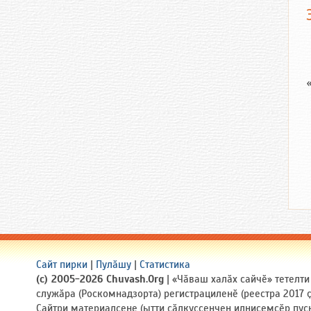
Сайт пирки
|
Пулӑшу
|
Статистика
(c) 2005-2026 Chuvash.Org
| «Чӑваш халӑх сайчӗ» тетелт
служӑра (Роскомнадзорта) регистрациленӗ (реестра 2017
Сайтри материалсене (ытти ҫӑлкуҫсенчен илнисемсӗр пуҫ