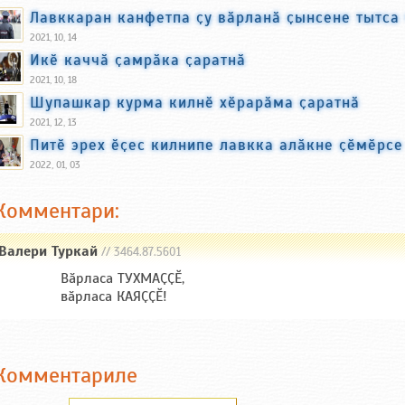
Лавккаран канфетпа ҫу вӑрланӑ ҫынсене тытса
2021, 10, 14
Икӗ каччӑ ҫамрӑка ҫаратнӑ
2021, 10, 18
Шупашкар курма килнӗ хӗрарӑма ҫаратнӑ
2021, 12, 13
Питӗ эрех ӗҫес килнипе лавкка алӑкне ҫӗмӗрсе
2022, 01, 03
Комментари:
Валери Туркай
// 3464.87.5601
Вӑрласа ТУХМАҪҪӖ,
вӑрласа КАЯҪҪӖ!
Комментариле