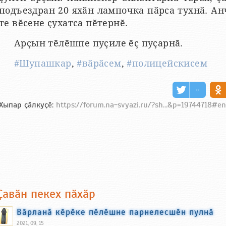
подъездран 20 яхӑн лампочка пӑрса тухнӑ. Ан
те вӗсене ҫухатса пӗтернӗ.
Арҫын тӗлӗшпе пуҫиле ӗҫ пуҫарнӑ.
#Шупашкар
,
#вӑрӑсем
,
#полицейскисем
Хыпар ҫӑлкуҫӗ:
https://forum.na-svyazi.ru/?sh...&p=19744718#e
Ҫавӑн пекех пӑхӑр
Вӑрланӑ кӗрӗке пӗлӗшне парнелесшӗн пулнӑ
2021, 09, 15