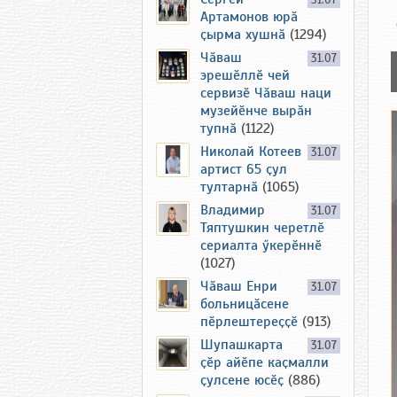
31.07
Артамонов юрӑ
ҫырма хушнӑ
(1294)
Чӑваш
31.07
эрешӗллӗ чей
сервизӗ Чӑваш наци
музейӗнче вырӑн
тупнӑ
(1122)
Николай Котеев
31.07
артист 65 ҫул
тултарнӑ
(1065)
Владимир
31.07
Тяптушкин черетлӗ
сериалта ӳкерӗннӗ
(1027)
Чӑваш Енри
31.07
больницӑсене
пӗрлештереҫҫӗ
(913)
Шупашкарта
31.07
ҫӗр айӗпе каҫмалли
ҫулсене юсӗҫ
(886)