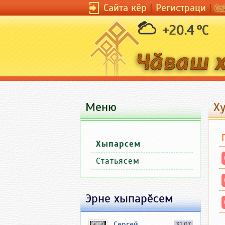
Сайта кӗр
|
Регистраци
|
Са
+20.4 °C
Меню
Х
Хыпарсем
Статьясем
Эрне хыпарӗсем
Сергей