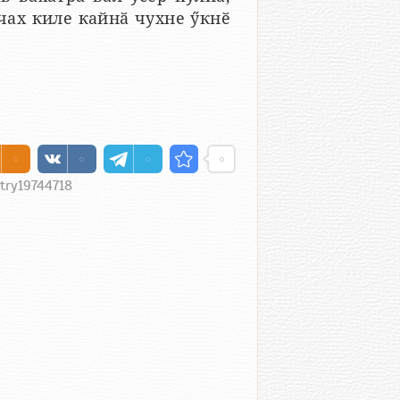
чах киле кайнӑ чухне ӳкнӗ
ntry19744718