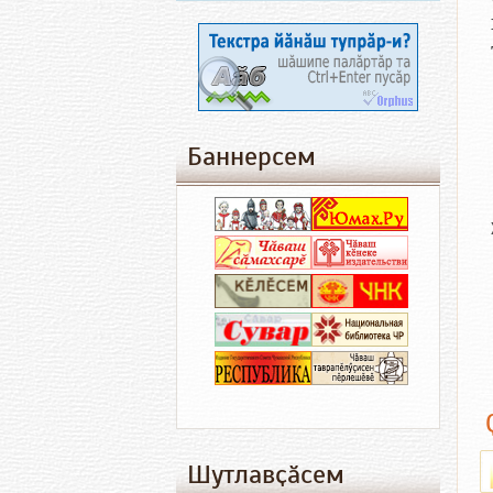
Баннерсем
Шутлавҫӑсем