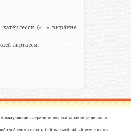
 хатӗрлесси («...» вырӑнне
 каҫӑ лартасси.
ӑ коммуникаци сферине тӗрӗслесе тӑракан федераллӑ
ӗн усӑ курма пулать. Сайтпа ҫыхӑннӑ ыйтусене кунта