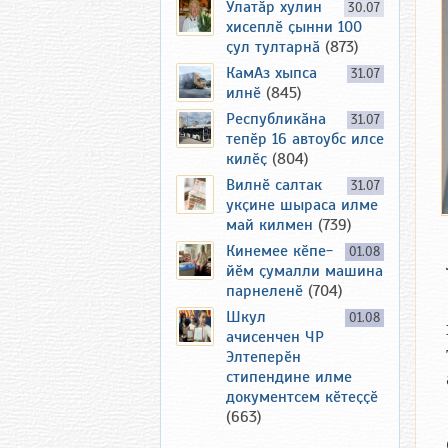
Улатӑр хулин
30.07
хисеплӗ ҫынни 100
ҫул тултарнӑ
(873)
КамАз хыпса
31.07
илнӗ
(845)
Республикӑна
31.07
тепӗр 16 автоубс илсе
килӗҫ
(804)
Вилнӗ салтак
31.07
укҫине шыраса илме
май килмен
(739)
Кинемее кӗпе-
01.08
йӗм ҫумалли машина
парнеленӗ
(704)
Шкул
01.08
ачисенчен ЧР
Элтеперӗн
стипендине илме
документсем кӗтеҫҫӗ
(663)