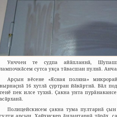
Унччен те судпа айӑпланнӑ, Шупаш
лампочкӑсем сутса укҫа тӑвасшан пулнӑ. Анча
Арҫын вӗсене «Ясная поляна» микрора
вырнаҫнӑ 16 хутлӑ ҫуртран йӑкӑртнӑ. Вӑл п
тенӗ пек илсе тухнӑ. Ҫакна унта пурӑнакан
асӑрханӑ.
Полицейскисем ҫакна тума пултарнӑ ҫын 
ҫулти арҫын. Хайхискер ӑнлантарнӑ тӑрӑх, ҫа