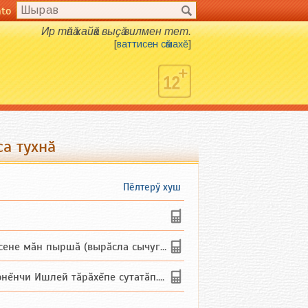
nto
Ир тӑнӑ кайӑк выҫӑ вилмен тет.
[
ваттисен сӑмахӗ
]
а тухнӑ
Пӗлтерӳ хуш
не мăн пыршă (вырăсла сычуг) ...
и Ишлей тăрăхĕпе сутатăп. Ха...