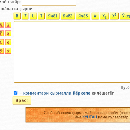
ирӗн ятӑp:
нлӑлатса ҫырни:
2
B
T
U
T
Ячӗ1
Ячӗ2
Ячӗ3
#
X
X
Ӳке
2
Пурӗ
-
комментари ҫырмалли
йӗркепе
килӗшетӗп
Сирӗн чӑвашла ҫырма май паракан сарӑм (раскл
ӑна
КУНТАН
илме пултаратӑр.