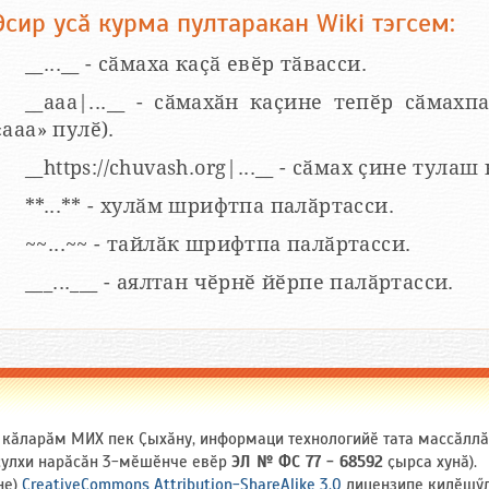
Эсир усӑ курма пултаракан Wiki тэгсем:
__...__ - сӑмаха каҫӑ евӗр тӑвасси.
__aaa|...__ - сӑмахӑн каҫине тепӗр сӑмахпа
«ааа» пулӗ).
__https://chuvash.org|...__ - сӑмах ҫине тулаш
**...** - хулӑм шрифтпа палӑртасси.
~~...~~ - тайлӑк шрифтпа палӑртасси.
___...___ - аялтан чӗрнӗ йӗрпе палӑртасси.
и кӑларӑм МИХ пек Ҫыхӑну, информаци технологийӗ тата массӑлл
 ҫулхи нарӑсӑн 3-мӗшӗнче евӗр
ЭЛ № ФС 77 - 68592
ҫырса хунӑ).
не)
CreativeCommons Attribution-ShareAlike 3.0
лицензипе килӗшӳлл