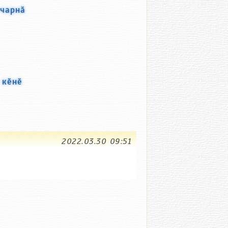
 чарнӑ
 кӗнӗ
2022.03.30 09:51