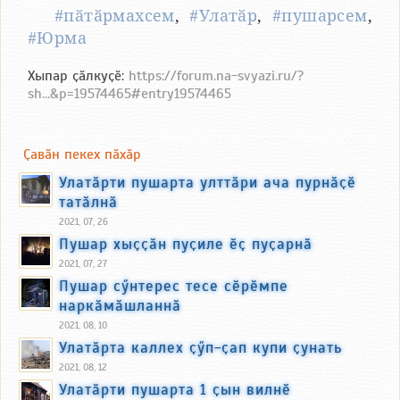
#пӑтӑрмахсем
,
#Улатӑр
,
#пушарсем
,
#Юрма
Хыпар ҫӑлкуҫӗ:
https://forum.na-svyazi.ru/?
sh...&p=19574465#entry19574465
Ҫавӑн пекех пӑхӑр
Улатӑрти пушарта улттӑри ача пурнӑҫӗ
татӑлнӑ
2021, 07, 26
Пушар хыҫҫӑн пуҫиле ӗҫ пуҫарнӑ
2021, 07, 27
Пушар сӳнтерес тесе сӗрӗмпе
наркӑмӑшланнӑ
2021, 08, 10
Улатӑрта каллех ҫӳп-ҫап купи ҫунать
2021, 08, 12
Улатӑрти пушарта 1 ҫын вилнӗ