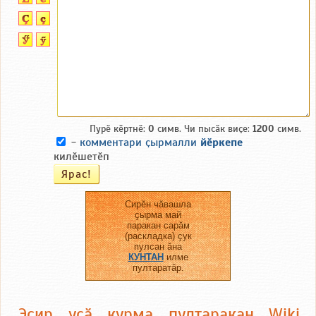
Пурӗ кӗртнӗ:
0
симв. Чи пысӑк виҫе:
1200
симв.
-
комментари ҫырмалли
йӗркепе
килӗшетӗп
Сирӗн чӑвашла
ҫырма май
паракан сарӑм
(раскладка) ҫук
пулсан ӑна
КУНТАН
илме
пултаратӑр.
Эсир усӑ курма пултаракан Wiki