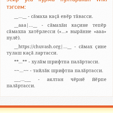
тэгсем:
__...__ - сӑмаха каҫӑ евӗр тӑвасси.
__aaa|...__ - сӑмахӑн каҫине тепӗр
сӑмахпа хатӗрлесси («...» вырӑнне «ааа»
пулӗ).
__https://chuvash.org|...__ - сӑмах ҫине
тулаш каҫӑ лартасси.
**...** - хулӑм шрифтпа палӑртасси.
~~...~~ - тайлӑк шрифтпа палӑртасси.
___...___ - аялтан чӗрнӗ йӗрпе
палӑртасси.