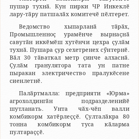
пушар тухнӑ. Кун пирки ЧР Инкеклӗ
лару-тӑру патшалӑх комитечӗ пӗлтерет.
Ведомство хыпарланӑ тӑрӑх,
Промышленноҫ урамӗнче вырнаҫнӑ
савутӑн иккӗмӗш хутӗнчи цехра ҫулӑм
тухнӑ. Пушара ҫур сехетренех сӳнтернӗ.
Вӑл 30 тӑваткал метр ҫинче алхаснӑ.
Ҫулӑм гранулятора тата ун патне
пыракан электричество пралукӗсене
сиенлетнӗ.
Палӑртмалла: предприяти «Юрма»
агрохолдингӑн подразделенийӗ
шутланать. Унта чӑх-чӗп валли
комбикорм хатӗрлеҫҫӗ. Ҫулталӑкра 80
тонна комбикорм туса кӑларма
пултараҫҫӗ.