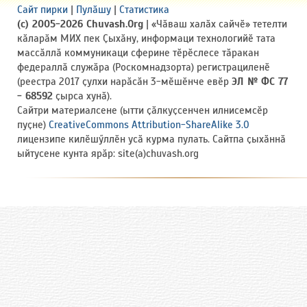
Сайт пирки
|
Пулӑшу
|
Статистика
(c) 2005-2026 Chuvash.Org
| «Чӑваш халӑх сайчӗ» тетелти
кӑларӑм МИХ пек Ҫыхӑну, информаци технологийӗ тата
массӑллӑ коммуникаци сферине тӗрӗслесе тӑракан
федераллӑ служӑра (Роскомнадзорта) регистрациленӗ
(реестра 2017 ҫулхи нарӑсӑн 3-мӗшӗнче евӗр
ЭЛ № ФС 77
- 68592
ҫырса хунӑ).
Сайтри материалсене (ытти ҫӑлкуҫсенчен илнисемсӗр
пуҫне)
CreativeCommons Attribution-ShareAlike 3.0
лицензипе килӗшӳллӗн усӑ курма пулать. Сайтпа ҫыхӑннӑ
ыйтусене кунта ярӑр: site(a)chuvash.org