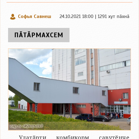
Софья Савнеш
24.10.2021 18:00 | 1291 хут пӑхнӑ
ПӐТӐРМАХСЕМ
cap.ru сӑнӳкерчӗкӗ
Улатӑрти комбикорм савутӗнче