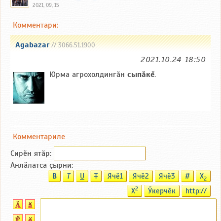
2021, 09, 15
Комментари:
Agabazar
// 3066.51.1900
2021.10.24 18:50
Юрма агрохолдингăн
сыпăкĕ
.
Комментариле
Сирӗн ятӑp:
Анлӑлатса ҫырни:
B
T
U
T
Ячӗ1
Ячӗ2
Ячӗ3
#
X
2
2
X
Ӳкерчӗк
http://