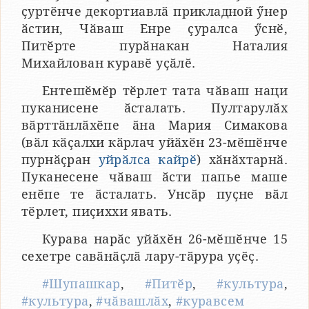
ҫуртӗнче декортиавлӑ прикладной ӳнер
ӑстин, Чӑваш Енре ҫуралса ӳснӗ,
Питӗрте пурӑнакан Наталия
Михайлован куравӗ уҫӑлӗ.
Ентешӗмӗр тӗрлет тата чӑваш наци
пуканисене ӑсталать. Пултарулӑх
вӑрттӑнлӑхӗпе ӑна Мария Симакова
(вӑл кӑҫалхи кӑрлач уйӑхӗн 23-мӗшӗнче
пурнӑҫран
уйрӑлса кайрӗ
) хӑнӑхтарнӑ.
Пуканесене чӑваш ӑсти папье маше
енӗпе те ӑсталать. Унсӑр пуҫне вӑл
тӗрлет, пиҫиххи явать.
Курава нарӑс уйӑхӗн 26-мӗшӗнче 15
сехетре савӑнӑҫлӑ лару-тӑрура уҫӗҫ.
#Шупашкар
,
#Питӗр
,
#культура
,
#культура
,
#чӑвашлӑх
,
#куравсем