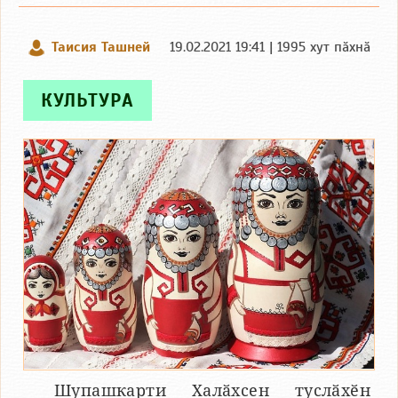
Таисия Ташней
19.02.2021 19:41 | 1995 хут пӑхнӑ
КУЛЬТУРА
Шупашкарти Халӑхсен туслӑхӗн