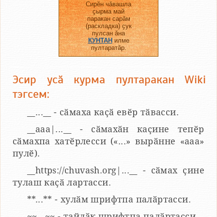
Сирӗн чӑвашла
ҫырма май
паракан сарӑм
(раскладка) ҫук
пулсан ӑна
КУНТАН
илме
пултаратӑр.
Эсир усӑ курма пултаракан Wiki
тэгсем:
__...__ - сӑмаха каҫӑ евӗр тӑвасси.
__aaa|...__ - сӑмахӑн каҫине тепӗр
сӑмахпа хатӗрлесси («...» вырӑнне «ааа»
пулӗ).
__https://chuvash.org|...__ - сӑмах ҫине
тулаш каҫӑ лартасси.
**...** - хулӑм шрифтпа палӑртасси.
~~...~~ - тайлӑк шрифтпа палӑртасси.