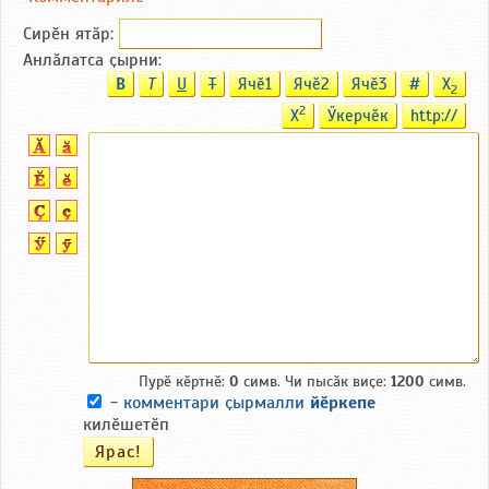
Сирӗн ятӑp:
Анлӑлатса ҫырни:
B
T
U
T
Ячӗ1
Ячӗ2
Ячӗ3
#
X
2
2
X
Ӳкерчӗк
http://
Пурӗ кӗртнӗ:
0
симв. Чи пысӑк виҫе:
1200
симв.
-
комментари ҫырмалли
йӗркепе
килӗшетӗп