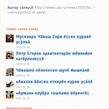
Хыпар ҫӑлкуҫӗ:
http://www.cap.ru/news/2021/02...-
vishivaljschici-iz-sankt
Ҫавӑн пекех пӑхӑр
Мускавра Чӑваш Енри ӗҫсен куравӗ
уҫӑлнӑ
2020, 03, 14
Петр Егоров архитекторӑн юбилейне
хатӗрленеҫҫӗ
2020, 12, 16
Чӑвашла кӗнекесен шучӗ йышланӗ
2020, 12, 22
«Авалхи йӑхсен еткерӗ» курав уҫӑлӗ
2021, 02, 06
«Арман» клубра ташлама вӗрентӗҫ
2021, 02, 16
Комментариле