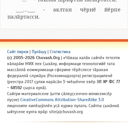
___...___ - аялтан чӗрнӗ йӗрпе
палӑртасси.
Сайт пирки
|
Пулӑшу
|
Статистика
(c) 2005-2026 Chuvash.Org
| «Чӑваш халӑх сайчӗ» тетелти
кӑларӑм МИХ пек Ҫыхӑну, информаци технологийӗ тата
массӑллӑ коммуникаци сферине тӗрӗслесе тӑракан
федераллӑ служӑра (Роскомнадзорта) регистрациленӗ
(реестра 2017 ҫулхи нарӑсӑн 3-мӗшӗнче евӗр
ЭЛ № ФС 77
- 68592
ҫырса хунӑ).
Сайтри материалсене (ытти ҫӑлкуҫсенчен илнисемсӗр
пуҫне)
CreativeCommons Attribution-ShareAlike 3.0
лицензипе килӗшӳллӗн усӑ курма пулать. Сайтпа ҫыхӑннӑ
ыйтусене кунта ярӑр: site(a)chuvash.org