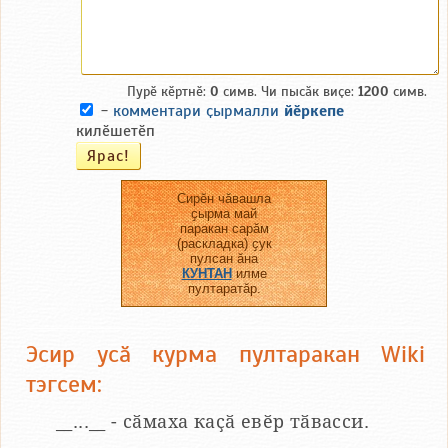
Пурӗ кӗртнӗ:
0
симв. Чи пысӑк виҫе:
1200
симв.
-
комментари ҫырмалли
йӗркепе
килӗшетӗп
Сирӗн чӑвашла
ҫырма май
паракан сарӑм
(раскладка) ҫук
пулсан ӑна
КУНТАН
илме
пултаратӑр.
Эсир усӑ курма пултаракан Wiki
тэгсем:
__...__ - сӑмаха каҫӑ евӗр тӑвасси.