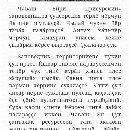
Чӑваш Енри «Присурский»
заповедникра ҫулсеренех тӗрлӗ чӗрчун
йышне шутлаҫҫӗ. Чылай чухне йӗр
тӑрӑх палӑртаҫҫӗ. Анчах хӑш-пӗр
чӗрчун, сӑмахран, упасем, хӗлле
ҫывӑрма кӗрсе выртаҫҫӗ. Ҫулла юр ҫук.
Заповедник территорийӗпе чукун
ҫул иртет. Йывӑр тивелӗ пӑравуссенчен
тепӗр чух типӗ курӑк хыпса илес
хӑрушлӑх пысӑк. Ҫавна шута илсе
вӑрман хӗррине сухалаҫҫӗ. Ытти ҫул
ансӑр йӗрпе сухаланӑ пулсан, кӑҫал ҫак
ӗҫе ҫӗнӗ культиваторпа пурнӑҫланӑ.
Суха касси ҫинче йӗрсем питӗ лайӑх
палӑраҫҫӗ иккен. Чӑваш Ен Ҫут
ҫанталӑк ресурсӗсен тата экологи
министерствинче пӗлтернӗ тӑрӑх,