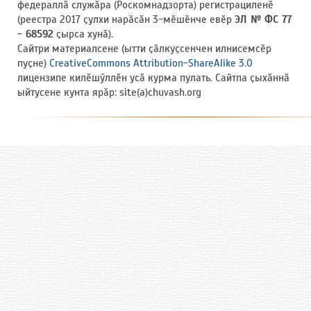
федераллӑ служӑра (Роскомнадзорта) регистрациленӗ
(реестра 2017 ҫулхи нарӑсӑн 3-мӗшӗнче евӗр
ЭЛ № ФС 77
- 68592
ҫырса хунӑ).
Сайтри материалсене (ытти ҫӑлкуҫсенчен илнисемсӗр
пуҫне)
CreativeCommons Attribution-ShareAlike 3.0
лицензипе килӗшӳллӗн усӑ курма пулать. Сайтпа ҫыхӑннӑ
ыйтусене кунта ярӑр: site(a)chuvash.org