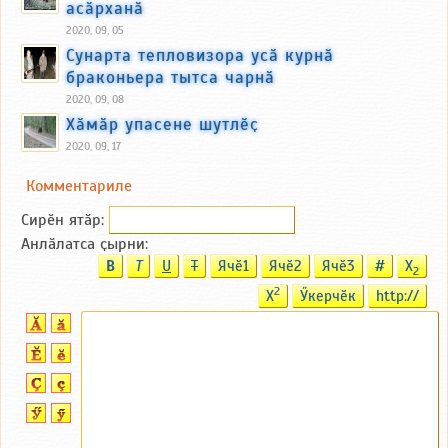
асӑрханӑ
2020, 09, 05
Сунарта тепловизора усӑ курнӑ
браконьера тытса чарнӑ
2020, 09, 08
Хӑмӑр упасене шутлӗҫ
2020, 09, 17
Комментариле
Сирӗн ятӑp:
Анлӑлатса ҫырни:
B
T
U
T
Ячӗ1
Ячӗ2
Ячӗ3
#
X
2
2
X
Ӳкерчӗк
http://