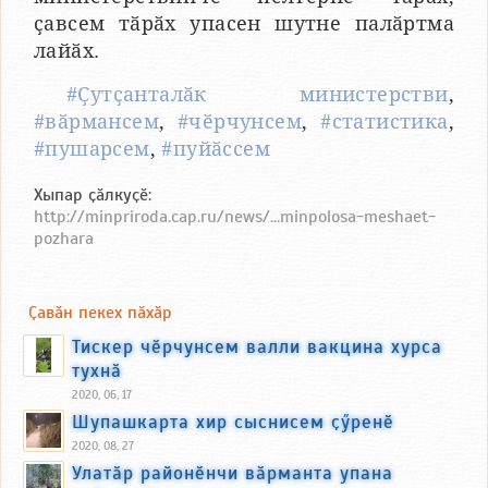
ҫавсем тӑрӑх упасен шутне палӑртма
лайӑх.
#Ҫутҫанталӑк министерстви
,
#вӑрмансем
,
#чӗрчунсем
,
#статистика
,
#пушарсем
,
#пуйӑссем
Хыпар ҫӑлкуҫӗ:
http://minpriroda.cap.ru/news/...minpolosa-meshaet-
pozhara
Ҫавӑн пекех пӑхӑр
Тискер чӗрчунсем валли вакцина хурса
тухнӑ
2020, 06, 17
Шупашкарта хир сыснисем ҫӳренӗ
2020, 08, 27
Улатӑр районӗнчи вӑрманта упана