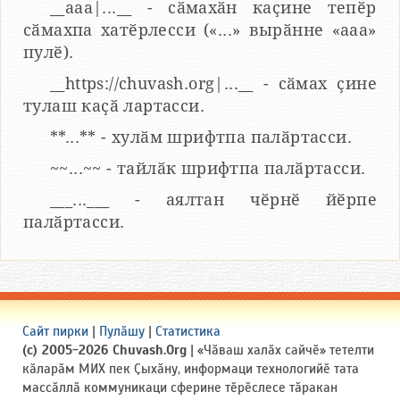
__aaa|...__ - сӑмахӑн каҫине тепӗр
сӑмахпа хатӗрлесси («...» вырӑнне «ааа»
пулӗ).
__https://chuvash.org|...__ - сӑмах ҫине
тулаш каҫӑ лартасси.
**...** - хулӑм шрифтпа палӑртасси.
~~...~~ - тайлӑк шрифтпа палӑртасси.
___...___ - аялтан чӗрнӗ йӗрпе
палӑртасси.
Сайт пирки
|
Пулӑшу
|
Статистика
(c) 2005-2026 Chuvash.Org
| «Чӑваш халӑх сайчӗ» тетелти
кӑларӑм МИХ пек Ҫыхӑну, информаци технологийӗ тата
массӑллӑ коммуникаци сферине тӗрӗслесе тӑракан