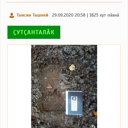
Таисия Ташней
29.09.2020 20:58 | 1823 хут пӑхнӑ
ҪУТҪАНТАЛӐК