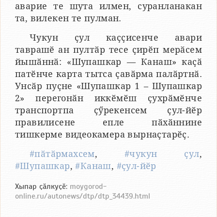
аварие те шута илмен, суранланакан
та, вилекен те пулман.
Чукун ҫул каҫҫисенче авари
таврашӗ ан пултӑр тесе ҫирӗп мерӑсем
йышӑннӑ: «Шупашкар — Канаш» каҫӑ
патӗнче карта тытса ҫавӑрма палӑртнӑ.
Унсӑр пуҫне «Шупашкар 1 – Шупашкар
2» перегонӑн иккӗмӗш ҫухрӑмӗнче
транспортпа ҫӳрекенсем ҫул-йӗр
правилисене епле пӑхӑннине
тишкерме видеокамера вырнаҫтарӗҫ.
#пӑтӑрмахсем
,
#чукун ҫул
,
#Шупашкар
,
#Канаш
,
#ҫул-йӗр
Хыпар ҫӑлкуҫӗ:
moygorod-
online.ru/autonews/dtp/dtp_34439.html