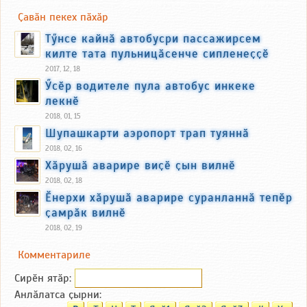
Ҫавӑн пекех пӑхӑр
Тӳнсе кайнӑ автобусри пассажирсем
килте тата пульницӑсенче сипленеҫҫӗ
2017, 12, 18
Ӳсӗр водителе пула автобус инкеке
лекнӗ
2018, 01, 15
Шупашкарти аэропорт трап туяннӑ
2018, 02, 16
Хӑрушӑ аварире виҫӗ ҫын вилнӗ
2018, 02, 18
Ӗнерхи хӑрушӑ аварире суранланнӑ тепӗр
ҫамрӑк вилнӗ
2018, 02, 19
Комментариле
Сирӗн ятӑp:
Анлӑлатса ҫырни: