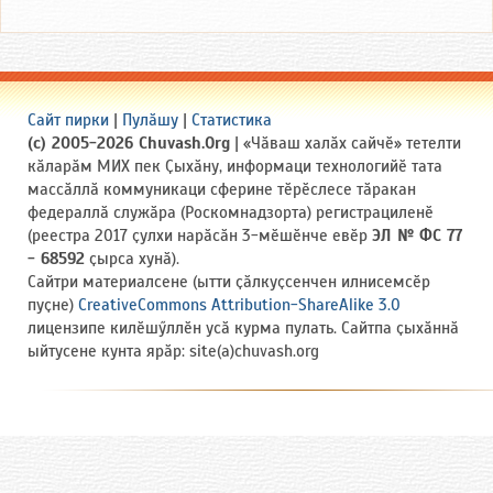
Сайт пирки
|
Пулӑшу
|
Статистика
(c) 2005-2026 Chuvash.Org
| «Чӑваш халӑх сайчӗ» тетелти
кӑларӑм МИХ пек Ҫыхӑну, информаци технологийӗ тата
массӑллӑ коммуникаци сферине тӗрӗслесе тӑракан
федераллӑ служӑра (Роскомнадзорта) регистрациленӗ
(реестра 2017 ҫулхи нарӑсӑн 3-мӗшӗнче евӗр
ЭЛ № ФС 77
- 68592
ҫырса хунӑ).
Сайтри материалсене (ытти ҫӑлкуҫсенчен илнисемсӗр
пуҫне)
CreativeCommons Attribution-ShareAlike 3.0
лицензипе килӗшӳллӗн усӑ курма пулать. Сайтпа ҫыхӑннӑ
ыйтусене кунта ярӑр: site(a)chuvash.org