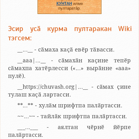
КУНТАН
илме
пултаратӑр.
Эсир усӑ курма пултаракан Wiki
тэгсем:
__...__ - сӑмаха каҫӑ евӗр тӑвасси.
__aaa|...__ - сӑмахӑн каҫине тепӗр
сӑмахпа хатӗрлесси («...» вырӑнне «ааа»
пулӗ).
__https://chuvash.org|...__ - сӑмах ҫине
тулаш каҫӑ лартасси.
**...** - хулӑм шрифтпа палӑртасси.
~~...~~ - тайлӑк шрифтпа палӑртасси.
___...___ - аялтан чӗрнӗ йӗрпе
палӑртасси.