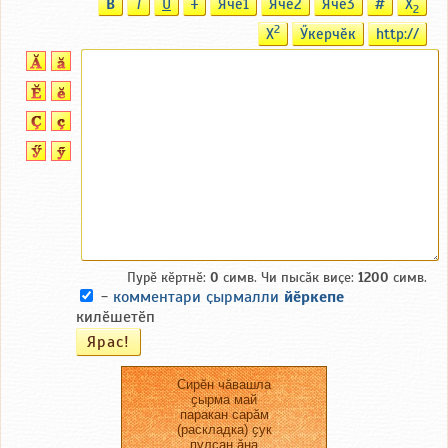
B
T
U
T
Ячӗ1
Ячӗ2
Ячӗ3
#
X
2
2
X
Ӳкерчӗк
http://
Пурӗ кӗртнӗ:
0
симв. Чи пысӑк виҫе:
1200
симв.
-
комментари ҫырмалли
йӗркепе
килӗшетӗп
Сирӗн чӑвашла
ҫырма май
паракан сарӑм
(раскладка) ҫук
пулсан ӑна