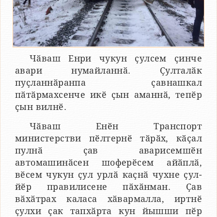
Чӑваш Енри чукун ҫулсем ҫинче
авари нумайланнӑ. Ҫулталӑк
пуҫланнӑранпа ҫавнашкал
пӑтӑрмахсенче икӗ ҫын аманнӑ, тепӗр
ҫын вилнӗ.
Чӑваш Енӗн Транспорт
министерстви пӗлтернӗ тӑрӑх, кӑҫал
пулнӑ ҫав аварисемшӗн
автомашинӑсен шоферӗсем айӑплӑ,
вӗсем чукун ҫул урлӑ каҫнӑ чухне ҫул-
йӗр правилисене пӑхӑнман. Ҫав
вӑхӑтрах каласа хӑвармалла, иртнӗ
ҫулхи ҫак тапхӑрта кун йышши пӗр